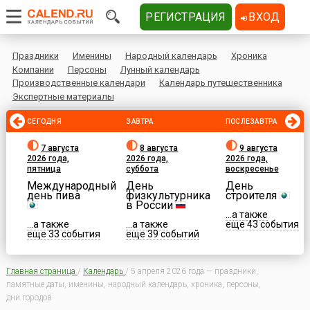
РЕГИСТРАЦИЯ
ВХОД
Праздники
Именины
Народный календарь
Хроника
Компании
Персоны
Лунный календарь
Производственные календари
Календарь путешественника
Экспертные материалы
СЕГОДНЯ
ЗАВТРА
ПОСЛЕЗАВТРА
7 августа
8 августа
9 августа
2026 года,
2026 года,
2026 года,
пятница
суббота
воскресенье
Международный
День
День
день пива
физкультурника
строителя
в России
...а также
...а также
...а также
еще 43 события
еще 33 события
еще 39 событий
Главная страница
/
Календарь
/
5 апреля 2026 года — праздники,
памятные даты, именины, народный календарь, хроника, персоны,
дни городов