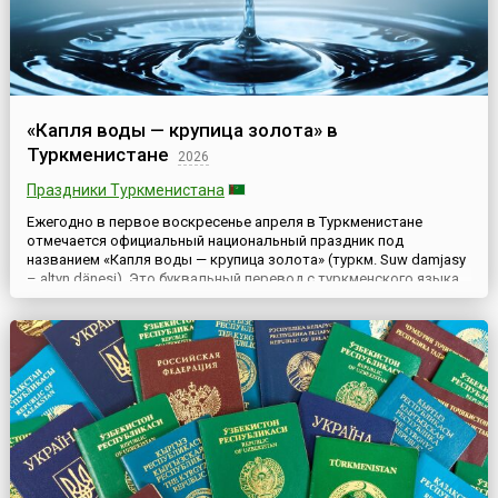
«Капля воды — крупица золота» в
Туркменистане
2026
Праздники Туркменистана
Ежегодно в первое воскресенье апреля в Туркменистане
отмечается официальный национальный праздник под
названием «Капля воды — крупица золота» (туркм. Suw damjasy
– altyn dänesi). Это буквальный перевод с туркменского языка
названия праздника. Он был задуман как напоминание об
истинной цене воды и учрежден в 1995 году указом первого
президента Туркмении Сапармурата Ниязова, который
официально п...