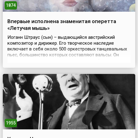
1874
Впервые исполнена знаменитая оперетта
«Летучая мышь»
Иоганн Штраус (сын) – выдающийся австрийский
композитор и дирижер. Его творческое наследие
включает в себя около 500 оркестровых танцевальных
пьес, большинство которых составляют вальсы. Он
автор полек, галопов, оперетт, комической оперы
«Рыцарь Пазман» и балета «Золушка».Штраус-сын
вошел в историю музыки, прежде всего, как мастер
классического венского вальса, но также он получил
известность ...
1955