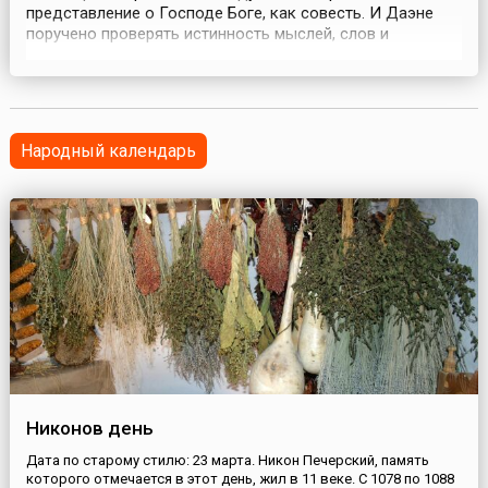
представление о Господе Боге, как совесть. И Даэне
поручено проверять истинность мыслей, слов и
поступков каждого, соответствие их вере человека, а
после смерти — сопровождать человека на его суд. Сам
же человек встречает её три раза: перед смертью,
непосредственно в момент смерти и в третий раз — н...
Народный календарь
Никонов день
Дата по старому стилю: 23 марта. Никон Печерский, память
которого отмечается в этот день, жил в 11 веке. С 1078 по 1088