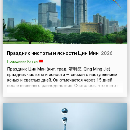
Праздник чистоты и ясности Цин Мин
2026
Праздники Китая
Праздник Цин Мин (кит. трад. 清明節, Qing Ming Jie) —
праздник чистоты и ясности — связан с наступлением
ясных и светлых дней. Он отмечается через 15 дней
после весеннего равноденствия. Считалось, что в этот
день ян и инь приходят в равновесие. Небо (ян)
оплодотворяет землю (инь), зарождается новая жизнь.
В день Цин Мин, который является государственных
выходным днем, празднично одетые люди гуля...