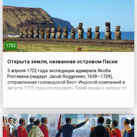
1722
Открыта земля, названная островом Пасхи
5 апреля 1722 года экспедиция адмирала Якоба
Роггевена (нидерл. Jacob Roggeveen, 1659—1729),
отправленная голландской Вест-Индской компанией в
августе 1721 года исследовать Тихий океан к западу от
Чили, на поиски гипотетического Южного материка,
открыла небольшую уединенную гористую землю.
Открытие мореплаватели сделали в первый день
христианской Пасхи, после того, как благополучно
обошли Южну...