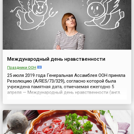
праздника, было выбрано потому, что это период
оконча...
Международный день нравственности
Праздники ООН
25 июля 2019 года Генеральная Ассамблея ООН приняла
Резолюцию (A/RES/73/329), согласно которой была
учреждена памятная дата, отмечаемая ежегодно 5
апреля — Международный день нравственности (англ.
International Day of Conscience).Нравственность, отчасти
являющаяся синонимом понятий этика и мораль, по
сути, представляет собой разновидность социальных
норм, призванных регулировать отношения межд...