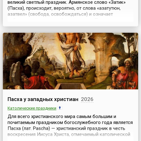
великий светлый праздник. Армянское слово «Затик»
(Пасха), происходит, вероятно, от слова «азатутюн,
азатвел» (свобода, освобождаться) и означает
избавление от страданий, зла и смерти.Приветствуя друг
друга в Пасху, русские христиане говорят: «Христос
воскрес!» — «Воистину воскрес!». Армянские христиане
говорят друг другу: «Христос воскрес из...
Пасха у западных христиан
2026
Католические праздники
Для всего христианского мира самым большим и
почитаемым праздником богослужебного года является
Пасха (лат. Pascha) — христианский праздник в честь
воскресения Иисуса Христа, отмечаемый католической
церковью в первое воскресенье после полнолуния