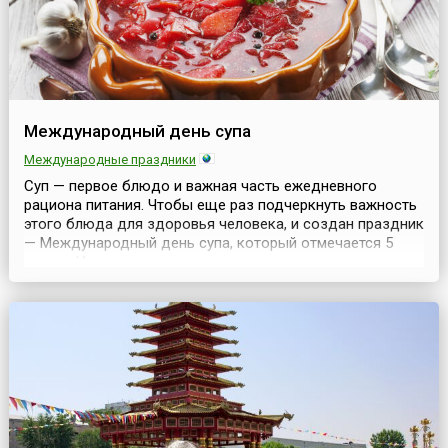
Международный день супа
Международные праздники
Суп — первое блюдо и важная часть ежедневного
рациона питания. Чтобы еще раз подчеркнуть важность
этого блюда для здоровья человека, и создан праздник
— Международный день супа, который отмечается 5
апреля.История супа настолько же стара, как история
кулинарии. Слово «суп» произошло от французского
«soupe», а оно — от латинского «suppa», что в переводе
— хлеб, размоченный в отваре или бульоне....