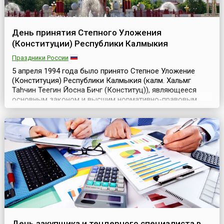
День принятия Степного Уложения
(Конституции) Республики Калмыкия
Праздники России
5 апреля 1994 года было принято Степное Уложение
(Конституция) Республики Калмыкия (калм. Хальмг
Таңhчин Теегин Йосна Бичг (Конституц)), являющееся
основным законом и высшим нормативно-правовым
актом Республики.Эта дата стала официальным
государственным праздником, который традиционно
объявлялся в Республике выходным днём. Но с 2021
года День Конституции Республики перестал быть
выходным, хотя...
День закупщика и тендерного специалиста в