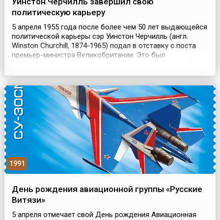
Уинстон Черчилль завершил свою
политическую карьеру
5 апреля 1955 года после более чем 50 лет выдающейся
политической карьеры сэр Уинстон Черчилль (англ.
Winston Churchill, 1874-1965) подал в отставку с поста
премьер-министра Великобритании. Это был
окончательный его уход с этого поста и из большой
политики. В 1964 году он в последний раз присутствовал
на заседании палаты общин...Черчилль вошел в историю
Великобритании как самый яркий английски...
1991
День рождения авиационной группы «Русские
Витязи»
5 апреля отмечает свой День рождения Авиационная