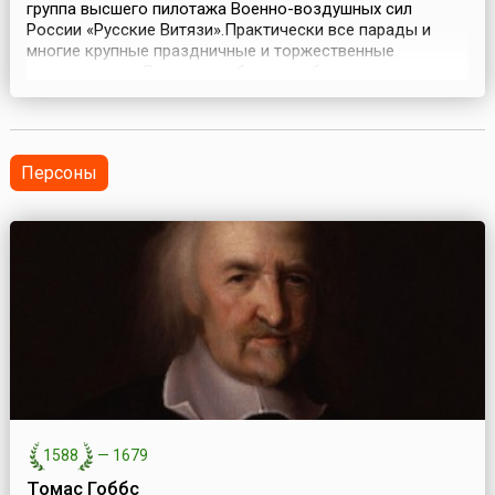
группа высшего пилотажа Военно-воздушных сил
России «Русские Витязи».Практически все парады и
многие крупные праздничные и торжественные
мероприятия в России не обходятся без
завораживающего зрелищного выступления известных
во всём мире групп высшего пилотажа «Русские Витязи»
и «Стрижи». Обе группы становились неоднократными
победителями кон...
Персоны
1588
—
1679
Томас Гоббс