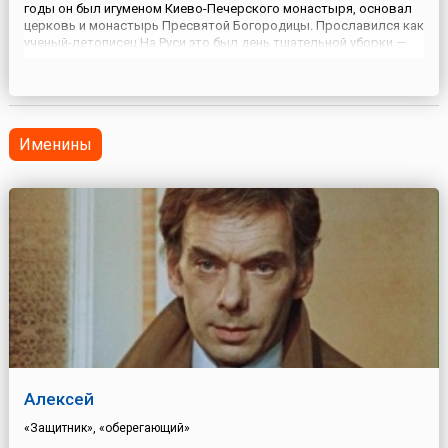
годы он был игуменом Киево-Печерского монастыря, основал
церковь и монастырь Пресвятой Богородицы. Прославился как
ученый-летописец.На Руси это был день тщательной уборки —
как в доме, так и в саду. По этому поводу говорили: «Дом не
велик, а присесть не велит»; «Домашних дел ...
Именины
Алексей
«Защитник», «оберегающий»