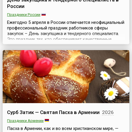
России
Праздники России
Ежегодно 5 апреля в России отмечается неофициальный
профессиональный праздник работников сферы
закупок – День закупщика и тендерного специалиста.
Это праздник тех, кто обеспечивает качественные
поставки необходимых материалов, оборудования и
услуг для различных отраслей и сфер
деятельности.Дата выбрана в связи с тем, что в этот
день в 2013 году был подписан профильный
Федеральный закон № 44-ФЗ...
Сурб Затик — Святая Пасха в Армении
2026
Праздники Армении
Пасха в Армении, как и во всем христианском мире, —