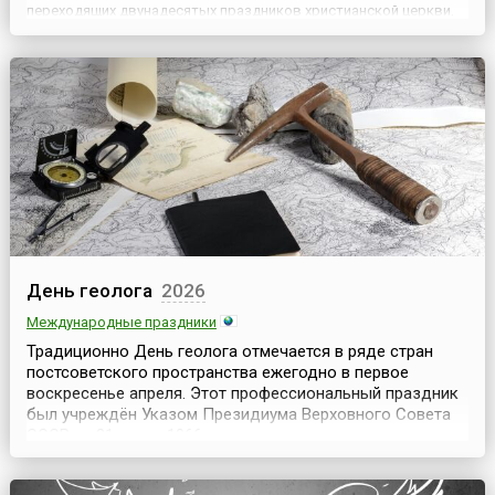
переходящих двунадесятых праздников христианской церкви,
дата которого зависит от даты Пасхи и приходится на
воскресный день за неделю до нее, то есть на ше...
День геолога
2026
Международные праздники
Традиционно День геолога отмечается в ряде стран
постсоветского пространства ежегодно в первое
воскресенье апреля. Этот профессиональный праздник
был учреждён Указом Президиума Верховного Совета
СССР от 31 марта 1966 года в ознаменование заслуг
советских геологов в создании минерально-сырьевой
базы страны.Начало апреля, как время проведения