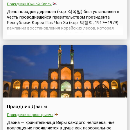
Праздники Южной Кореи
День посадки деревьев (кор. 식목일) был установлен в
честь проводившейся правительством президента
Республики Корея Пак Чон Хи (кор. 박정희, 1917—1979)
кампании восстановления корейских лесов, которая
стала чрезвычайно успешной.До 2005 года этот день
был государственным выходным в стране, но и сейчас
сохранились традиции празднования. В этот день
многие жители Южной Кореи принимают участие в
работах...
Праздник Даэны
Праздники зороастризма
Даэна — хранительница Веры каждого человека, чьё
воплощение проявляется в душе как персональное