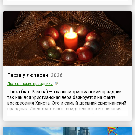
после весеннего равноденствия (между 22 марта и 25
апреля). Название праздника восходит к еврейскому
«Песах»: еврейская Пасха, посвященная избавлению ...
Пасха у лютеран
2026
Лютеранские праздники
Пасха (лат. Pascha) — главный христианский праздник,
так как вся христианская вера базируется на факте
воскресения Христа. Это и самый древний христианский
праздник. Имеются точные свидетельства и описания
самого торжества, начиная с середины 2 века: это был
самый древний пасхальный праздник в память Иисуса с
долгой всенощной до самого утра, за которой
совершалась Евхаристия.Он отмечается люте...