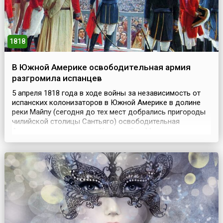
1818
В Южной Америке освободительная армия
разгромила испанцев
5 апреля 1818 года в ходе войны за независимость от
испанских колонизаторов в Южной Америке в долине
реки Майпу (сегодня до тех мест добрались пригороды
чилийской столицы Сантьяго) освободительная
Андская армия генерала Хосе де Сан-Мартина
разгромила испанцев во главе с генералом Мариано
Осорио. Битва при Майпу (исп. Batalla de Maipú) —
последняя крупная битва в войне за независимость
Чили. ...