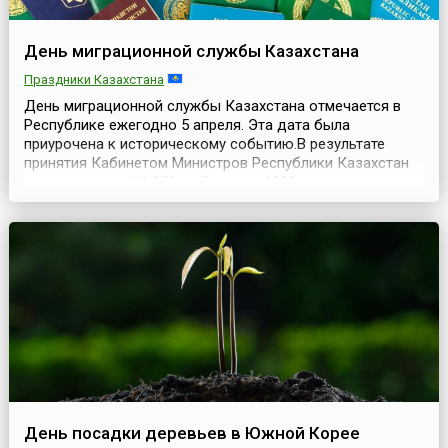
День миграционной службы Казахстана
Праздники Казахстана
День миграционной службы Казахстана отмечается в
Республике ежегодно 5 апреля. Эта дата была
приурочена к историческому событию.В результате
принятия Кабинетом Министров Республики Казахстан
постановления № 256 от 5 апреля 1993 года —
«Положения о паспортной системе в Республике
Казахстан» — была реорганизована паспортно-визовая
служба Республики. Реорганизация явилась прямым
следствием измене...
День посадки деревьев в Южной Корее