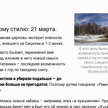
ому стилю: 21 марта.
лавная церковь чествует епископа
, жившего на Сицилии в 1-2 веках.
В этот день была
часто бывает, переиначил имя
возможность прок
санках с гор по т
лад, вложив в него новый смысл.
(Фото: Lukyano
 Катаника — последняя возможность
Valentinovitch, п
ах с гор по тающему снегу.
Shutterstock
чистили и убирали подальше — до
и больше не пригодятся.
Поэтому детям говорили:
«Реви 
»
.
влялись новые забавы – например, игра «в кувшинчик». Пр
рающих берет мяч и бьет его об землю в такт песенке
«Я ку