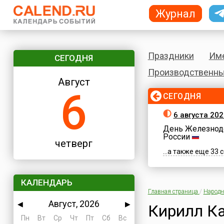
Журнал
Праздники
Им
СЕГОДНЯ
Производственны
Август
6
СЕГОДНЯ
6 августа 202
День Железнод
России
четверг
...а также еще 33
КАЛЕНДАРЬ
Главная страница
/
Народн
Август, 2026
◀
▶
Кирилл К
Пн
Вт
Ср
Чт
Пт
Сб
Вс