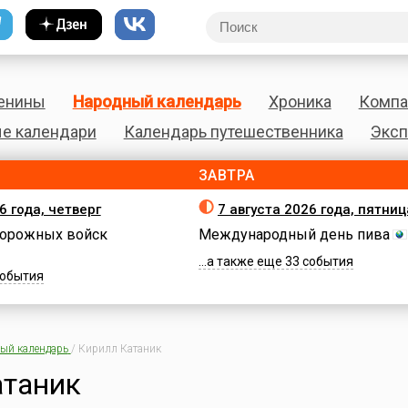
енины
Народный календарь
Хроника
Компа
е календари
Календарь путешественника
Эксп
ЗАВТРА
6 года, четверг
7 августа 2026 года, пятниц
орожных войск
Международный день пива
...а также еще 33 события
 события
ый календарь
/
Кирилл Катаник
атаник