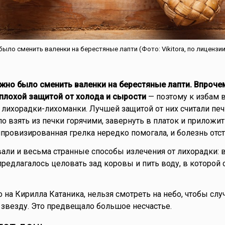
ыло сменить валенки на берестяные лапти (Фото: Vikitora, по лицензи
жно было сменить валенки на берестяные лапти. Впрочем,
 плохой защитой от холода и сырости
— поэтому к избам 
 лихорадки-лихоманки. Лучшей защитой от них считали печ
о взять из печки горячими, завернуть в платок и приложит
провизированная грелка нередко помогала, и болезнь отст
али и весьма странные способы излечения от лихорадки: 
редлагалось целовать зад коровы и пить воду, в которой 
о на Кирилла Катаника, нельзя смотреть на небо, чтобы слу
звезду. Это предвещало большое несчастье.