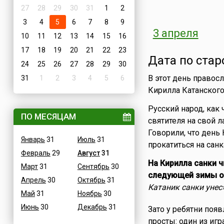
27
28
29
30
31
1
2
3
4
5
6
7
8
9
3 апреля
10
11
12
13
14
15
16
17
18
19
20
21
22
23
Дата по стар
24
25
26
27
28
29
30
В этот день правос
31
1
2
3
4
5
6
Кирилла Катанского
Русский народ, как 
ПО МЕСЯЦАМ
святителя на свой 
Говорили, что день
Январь
31
Июль
31
прокатиться на санк
Февраль
29
Август
31
На Кирилла санки 
Март
31
Сентябрь
30
следующей зимы он
Апрель
30
Октябрь
31
Катаник санки унес
Май
31
Ноябрь
30
Июнь
30
Декабрь
31
Зато у ребятни поя
просты: один из иг