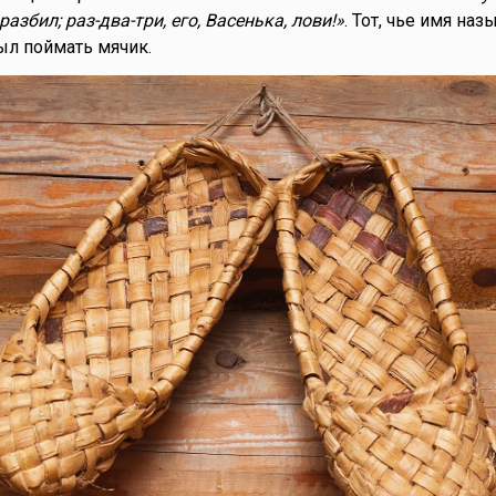
разбил; раз-два-три, его, Васенька, лови!»
. Тот, чье имя наз
ыл поймать мячик.