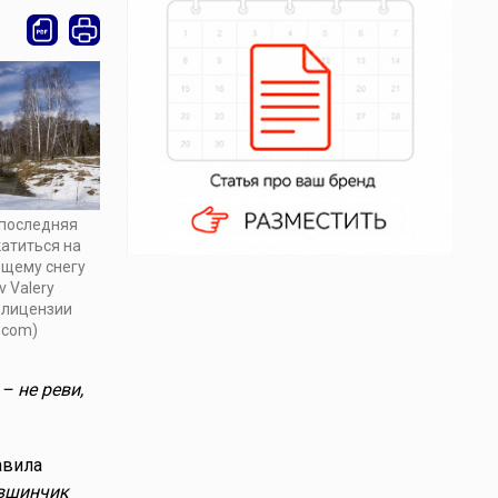
 последняя
атиться на
ающему снегу
v Valery
о лицензии
.com)
– не реви,
авила
вшинчик