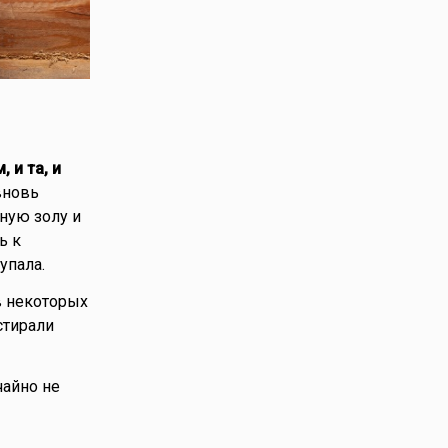
и
 и та, и
вновь
ную золу и
ь к
упала.
в некоторых
стирали
чайно не