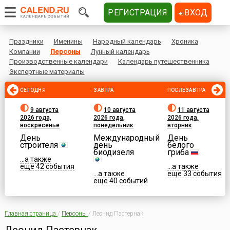
РЕГИСТРАЦИЯ
ВХОД
Праздники
Именины
Народный календарь
Хроника
Компании
Персоны
Лунный календарь
Производственные календари
Календарь путешественника
Экспертные материалы
СЕГОДНЯ
ЗАВТРА
ПОСЛЕЗАВТРА
9 августа
10 августа
11 августа
2026 года,
2026 года,
2026 года,
воскресенье
понедельник
вторник
День
Международный
День
строителя
день
белого
биодизеля
гриба
...а также
еще 42 события
...а также
...а также
еще 33 события
еще 40 событий
Главная страница
/
Персоны
/
Леонид Пастернак