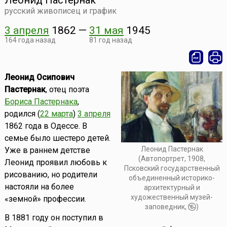
Леонид Пастернак
русский живописец и график
3 апреля
1862
—
31 мая
1945
164 года назад
81 год назад
Леонид Осипович
Пастернак
, отец поэта
Бориса Пастернака
,
родился (
22 марта
)
3 апреля
1862 года в Одессе. В
семье было шестеро детей.
Леонид Пастернак
Уже в раннем детстве
(Автопортрет, 1908,
Леонид проявил любовь к
Псковский государственный
рисованию, но родители
объединенный историко-
настояли на более
архитектурный и
художественный музей-
«земной» профессии.
заповедник,
)
В 1881 году он поступил в