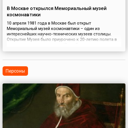
В Москве открылся Мемориальный музей
космонавтики
10 апреля 1981 года в Москве был открыт
Мемориальный музей космонавтики – один из
интереснейших научно-технических музеев столицы.
Открытие Музея было приурочено к 20-летию полета в
космос первого человека – Юрия Гагарина, а
расположился он в основании уникального памятника –
монумента-обелиска «Покорителям космоса».Замысел
создания музея принадлежал Главному конструктору
ракетно-космических с...
Персоны