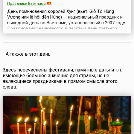
Праздники Вьетнама
День поминовения королей Хунг (вьет. Giỗ Tổ Hùng
Vương или lễ hội đền Hùng) — национальный праздник и
выходной день во Вьетнаме, установленный в 2007 году.
Празднования начинаются в десятый день третьего
лунного месяца и продолжаются в течение всей недели.
Главные праздничные мероприятия проходят в
комплексе Храмов королей Хунг в северной провинции
Футхо. Короли Хунг во Вьетнаме считаются осно...
А также в этот день
Здесь перечислены фестивали, памятные даты и т.п.,
имеющие большое значение для страны, но не
являющиеся праздниками в прямом смысле этого
слова.