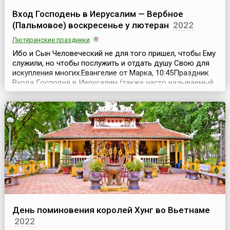
Вход Господень в Иерусалим — Вербное
(Пальмовое) воскресенье у лютеран
2022
Лютеранские праздники
Ибо и Сын Человеческий не для того пришел, чтобы Ему
служили, но чтобы послужить и отдать душу Свою для
искупления многих.Евангелие от Марка, 10:45Праздник
Входа Господня в Иерусалим (также часто называемый
«Вербным» или «Пальмовым» воскресеньем) отмечается
за неделю до Пасхи, в шестое воскресенье Великого
Поста.Праздник назван так в честь встречи Иисуса
Христа, согласно христианской тра...
День поминовения королей Хунг во Вьетнаме
2022