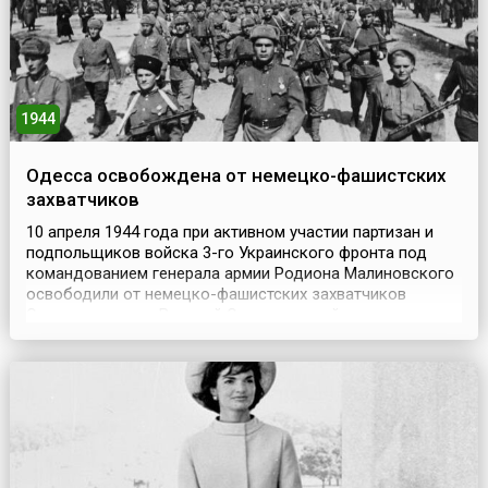
1944
Одесса освобождена от немецко-фашистских
захватчиков
10 апреля 1944 года при активном участии партизан и
подпольщиков войска 3-го Украинского фронта под
командованием генерала армии Родиона Малиновского
освободили от немецко-фашистских захватчиков
Одессу во время Великой Отечественной
войны.Освобождение города явилось частью
наступательной операции, проведенной советскими
войсками 3-го Украинского фронта при содействии сил
Черноморского флота 26...