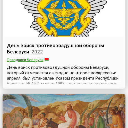
правит...
День войск противовоздушной обороны
Беларуси
2022
Праздники Беларуси
День войск противовоздушной обороны Беларуси,
который отмечается ежегодно во второе воскресенье
апреля, был установлен Указом президента Республики
Беларусь № 157 в марте 1998 года, но праздновать его
начали еще в советское время, начиная с 1975 года,
согласно постановлению Президиума Верховного
Совета СССР.Военные историки еще продолжают
спорить о том, что считать датой рождения войск ПВО,
но...