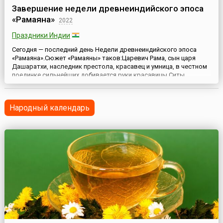
Завершение недели древнеиндийского эпоса
«Рамаяна»
2022
Праздники Индии
Сегодня — последний день Недели древнеиндийского эпоса
«Рамаяна».Сюжет «Рамаяны» таков:Царевич Рама, сын царя
Дашаратхи, наследник престола, красавец и умница, в честном
поединке сильнейших добивается руки красавицы Ситы.
Однако, младшая жена престарелого монарха заставляет его
изменить первоначальное решение: наследником будет не Рама,
а ее сын Бхарата. Огорченный Рама вместе с Ситой и млад...
Народный календарь