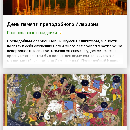
День памяти преподобного Илариона
Православные праздники
Преподобный Иларион Новый, игумен Пеликитский, с юности
посвятил себя служению Богу и много лет провел в затворе. За
непорочность и святость жизни он сначала удостоился сана
пресвитера, а затем был поставлен игуменом Пеликитского
монастыря (близ пролива Дарданеллы). Преподобный Иларион
сподобился от Господа дара прозорливости и чудотворений.
Благодатной силой молитвы он низводил дождь во время...