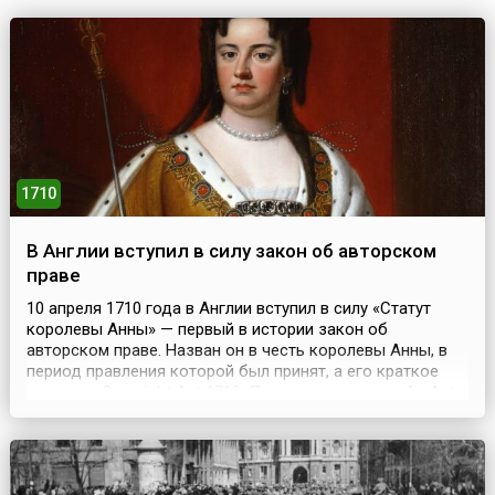
1710
В Англии вступил в силу закон об авторском
праве
10 апреля 1710 года в Англии вступил в силу «Статут
королевы Анны» — первый в истории закон об
авторском праве. Назван он в честь королевы Анны, в
период правления которой был принят, а его краткое
название Copyright Act 1710. Полное название — An Act
for the Encouragement of Learning, by vesting the Copies of
Printed Books in the Authors or purchasers of such Copies,
during the Times therein ...