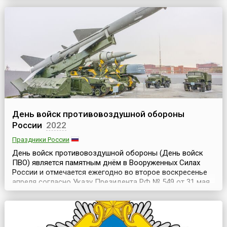
сопротивления было организовано при участии жителей
оккупированных территорий, противостоявших немецким
войскам и фашистскому режиму, и отличалось многоо...
День войск противовоздушной обороны
России
2022
Праздники России
День войск противовоздушной обороны (День войск
ПВО) является памятным днём в Вооруженных Силах
России и отмечается ежегодно во второе воскресенье
апреля согласно Указу Президента РФ № 549 от 31 мая
2006 года «Об установлении профессиональных
праздников и памятных дней в Вооруженных Силах
Российской Федерации».Установление даты праздника
связано с тем, что в апреле принимались важнейшие