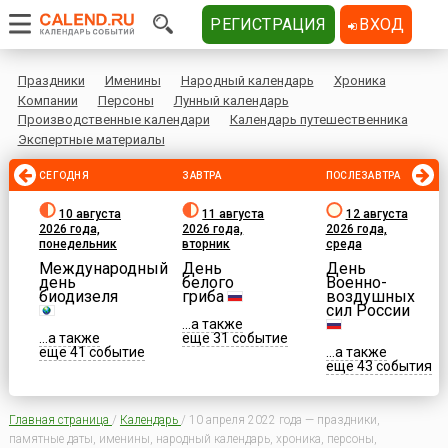
РЕГИСТРАЦИЯ
ВХОД
Праздники
Именины
Народный календарь
Хроника
Компании
Персоны
Лунный календарь
Производственные календари
Календарь путешественника
Экспертные материалы
СЕГОДНЯ
ЗАВТРА
ПОСЛЕЗАВТРА
10 августа
11 августа
12 августа
2026 года,
2026 года,
2026 года,
понедельник
вторник
среда
Международный
День
День
день
белого
Военно-
биодизеля
гриба
воздушных
сил России
...а также
...а также
еще 31 событие
еще 41 событие
...а также
еще 43 события
Главная страница
/
Календарь
/
10 апреля 2022 года — праздники,
памятные даты, именины, народный календарь, хроника, персоны,