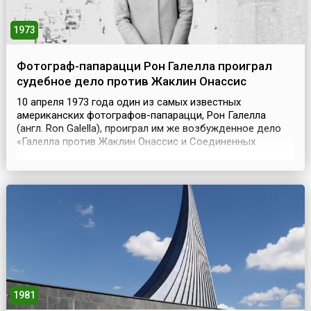
1973
Фотограф-папарацци Рон Галелла проиграл
судебное дело против Жаклин Онассис
10 апреля 1973 года один из самых известных
американских фотографов-папарацци, Рон Галелла
(англ. Ron Galella), проиграл им же возбужденное дело
«Галелла против Жаклин Онассис и Соединенных
Штатов». Галелла – один из самых знаменитых, самых
богатых, ну и, конечно, самых ненавистых папарацци в
Америке.Дело было построено на том, что Галелла
обвинял вдову президента США Джона Кеннеди в том,
что ...
1981