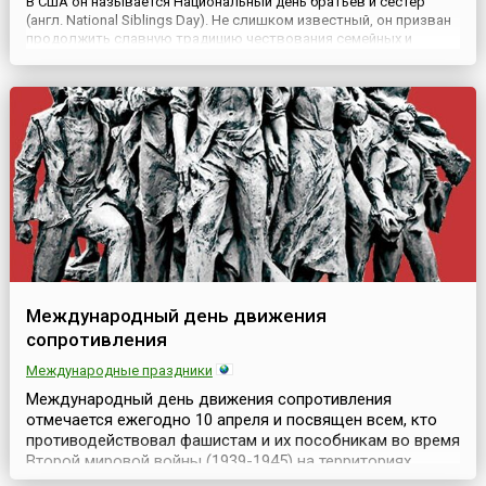
В США он называется Национальный день братьев и сестёр
(англ. National Siblings Day). Не слишком известный, он призван
продолжить славную традицию чествования семейных и
родственных уз, укрепляя отношения между близкими людьми,
каковыми и являются по отношению друг к другу братья и ...
Международный день движения
сопротивления
Международные праздники
Международный день движения сопротивления
отмечается ежегодно 10 апреля и посвящен всем, кто
противодействовал фашистам и их пособникам во время
Второй мировой войны (1939-1945) на территориях,
оккупированных войсками Третьего рейха. Движение