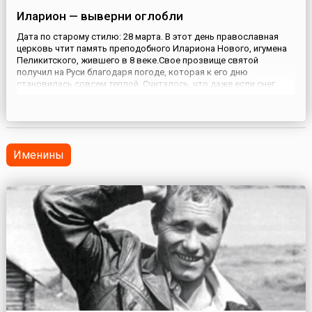
Иларион — выверни оглобли
Дата по старому стилю: 28 марта. В этот день православная
церковь чтит память преподобного Илариона Нового, игумена
Пеликитского, жившего в 8 веке.Свое прозвище святой
получил на Руси благодаря погоде, которая к его дню
становилась совсем теплой. Считалось, что даже если снег
долежал до Илариона, то теперь он точно начнет таять —
причем очень быстро. Значит, пора выворачивать оглобли из
саней ...
Именины