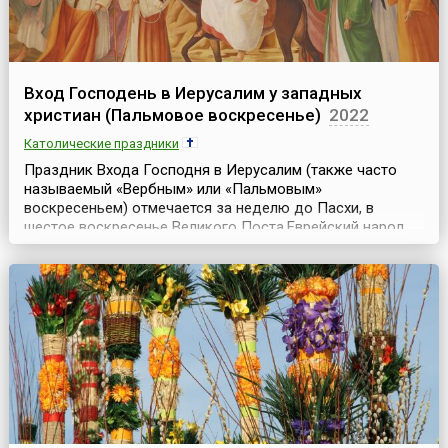
Вход Господень в Иерусалим у западных
христиан (Пальмовое воскресенье)
2022
Католические праздники
Праздник Входа Господня в Иерусалим (также часто
называемый «Вербным» или «Пальмовым»
воскресеньем) отмечается за неделю до Пасхи, в
шестое воскресенье Великого Поста.Еврейский народ,
находившийся под владычеством Римской империи,
ожидал Мессию как политического освободителя, и
многим казалось, что Чудотворец, способный
воскресить мертвого и накормить несколькими хлебами
пять тысяч человек, и ...