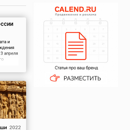
оссии
ата и
ождения
13 апреля
го
вное
аши
2022