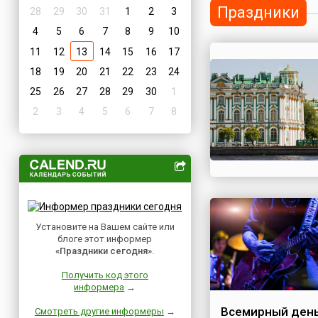
Праздники
28
29
30
31
1
2
3
4
5
6
7
8
9
10
11
12
13
14
15
16
17
18
19
20
21
22
23
24
25
26
27
28
29
30
1
2
3
4
5
6
7
8
Установите на Вашем сайте или
блоге этот информер
«Праздники сегодня»
.
Получить код этого
информера
→
Всемирный день
Смотреть другие информеры
→