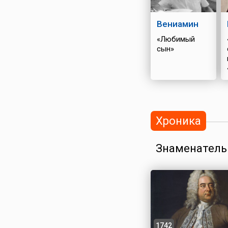
Вениамин
«Любимый
сын»
Хроника
Знаменатель
1742