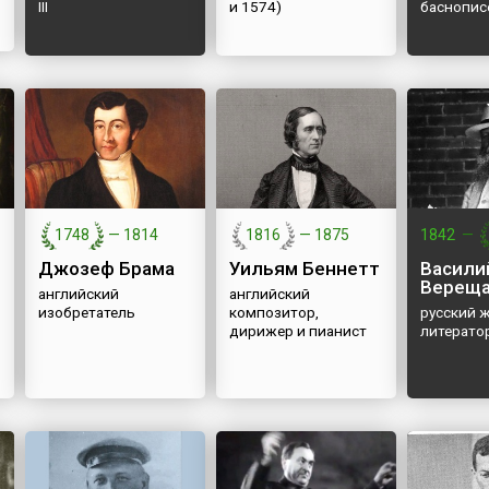
III
и 1574)
баснопис
1748
—
1814
1816
—
1875
1842
—
Джозеф Брама
Уильям Беннетт
Васили
Вереща
английский
английский
изобретатель
композитор,
русский 
дирижер и пианист
литерато