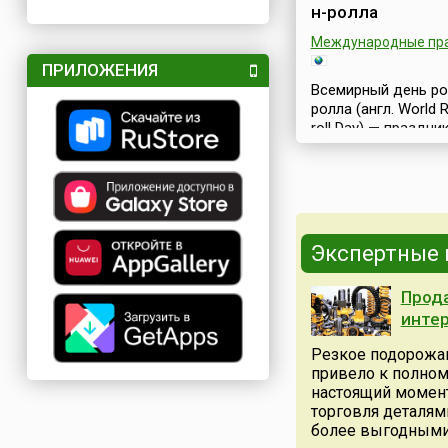
н-ролла
Международные пр
ПРИЛОЖЕНИЯ
Всемирный день ро
ролла (англ. World 
roll Day) — праздни
единомышленников
которых рок-н-рол
не только музыкой,
стилем и образом 
Праздник отмечает
ежегодно 13 апреля
Экспертные
историческое собы
послужившее осно
Прода
праздника, произо
днем раньше: 12 ап
инте
1954 года америка
Резкое подорожан
рок-музыкант Билл
привело к полном
(англ. Bill Haley) за
настоящий момент
сингл «Рок круглые
торговля деталям
(а...
более выгодными