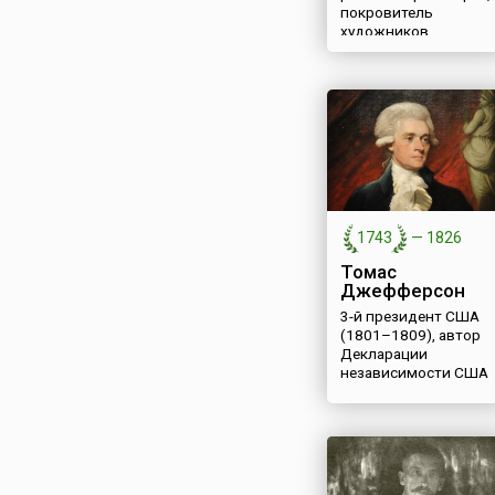
покровитель
художников,
артистов,
музыкантов
1743
—
1826
Томас
Джефферсон
3-й президент США
(1801–1809), автор
Декларации
независимости США