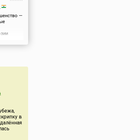
и
ршенство —
ные
эзии
ервые
песне и
олнены на
крита
 Сказать,
ке были
в
вые стихи
й,
вности не
убежа,
скрипку в
гимны были
Удалённая
ршенны,
лась
ло н...