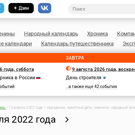
енины
Народный календарь
Хроника
Компа
е календари
Календарь путешественника
Эксп
ЗАВТРА
6 года, суббота
9 августа 2026 года, воскр
рника в России
День строителя
 событий
...а также еще 42 события
арь
/
13 апреля 2022 года — праздники, памятные даты, именины, народный кале
ля 2022 года