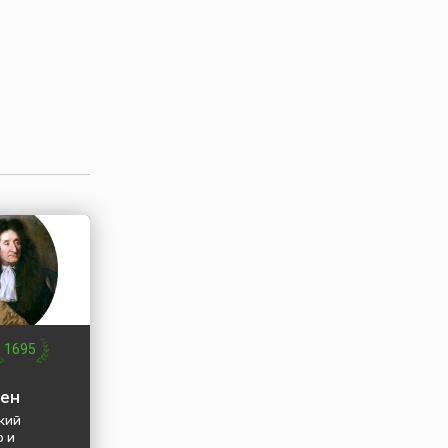
лина
же росс...
1695
ен
кий
р и