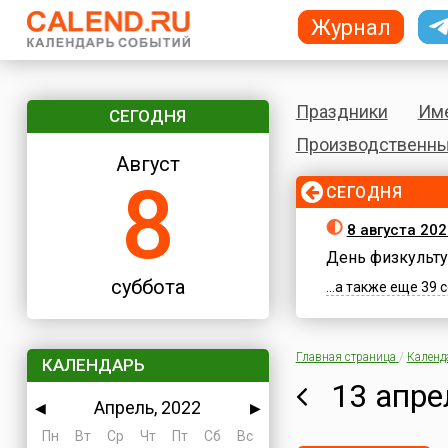
Журнал
Праздники
Им
СЕГОДНЯ
Производственны
Август
8
СЕГОДНЯ
8 августа 202
День физкульту
суббота
...а также еще 39
Главная страница
/
Календ
КАЛЕНДАРЬ
13 апре
Апрель, 2022
◀
▶
Пн
Вт
Ср
Чт
Пт
Сб
Вс