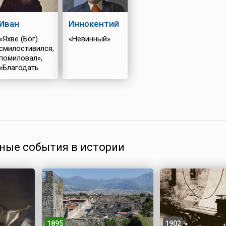
Иван
Иннокентий
«Яхве (Бог)
«Невинный»
смилостивился,
помиловал»,
«Благодать
Божия»
ные события в истории
1895
1902