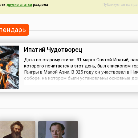
еть
другие статьи
раздела
Публикуется на пр
лендарь
Ипатий Чудотворец
Дата по старому стилю: 31 марта Святой Ипатий, па
которого почитается в этот день, был епископом го
Гангры в Малой Азии. В 325 году он участвовал в Н
соборе, на котором были установлены основные д
христианства. Когда Ипатий возвращался домой, на
напали последователи раскольников. Они забили еп
кольями и камнями и сбросили в болото.Существует
предание, что ср...