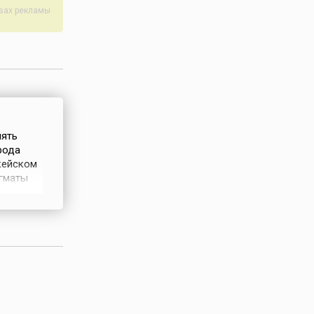
авах рекламы
мять
рода
икейском
огматы
 него
ископа