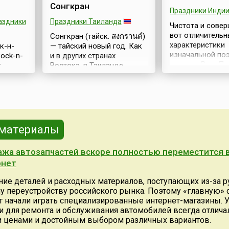
Сонгкран
Праздники Инди
аздники
Праздники Таиланда
Чистота и сове
вот отличитель
Сонгкран (тайск. สงกรานต์)
характеристики
к-н-
— тайский новый год. Как
изначальной по
Rock-n-
и в других странах
древних Вед. П
к
Востока, в Таиланде
стихи-гимны,
, для
празднуют и европейский
воплощённые в 
л стал
Новый год 1 января, и
танце, были исп
 а
национальный Новый год
санскрите (самс
жизни.
— Сонгкран. Празднование
дословно — это
ся
Сонгкрана продолжается
«очищенное до
, хотя
несколько дней.
 материалы
совершенства»).
тие,
Официально Сонгкран
что на этом язы
вой для
празднуют в Таиланде с 13
жа автозапчастей вскоре полностью переместится 
«записаны» пер
шло
по 15 апреля, но по
было бы ошибко
реля
рнет
отдельным городам дата
поскольку в дре
нский
празднования изменяется
ие деталей и расходных материалов, поступающих из-за р
требовалась
 Хейли
от 11 до 18 апреля.
у переустройству российского рынка. Поэтому «главную» 
письменность: 
писал
Местные жители называют
 начали играть специализированные интернет-магазины. 
настолько сове
 сутки»
праздник Ван Со...
и для ремонта и обслуживания автомобилей всегда отлича
что их нельзя бы
 ценами и достойным выбором различных вариантов.