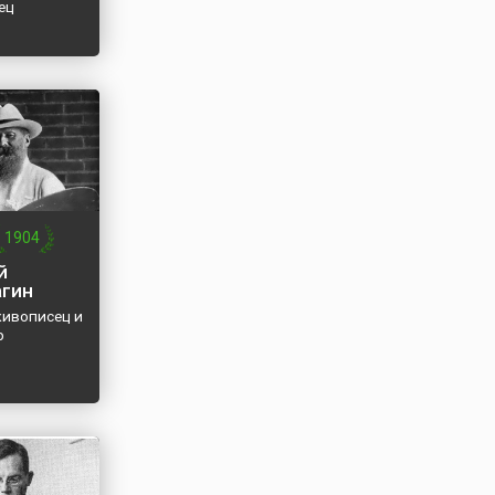
ец
1904
й
гин
живописец и
р