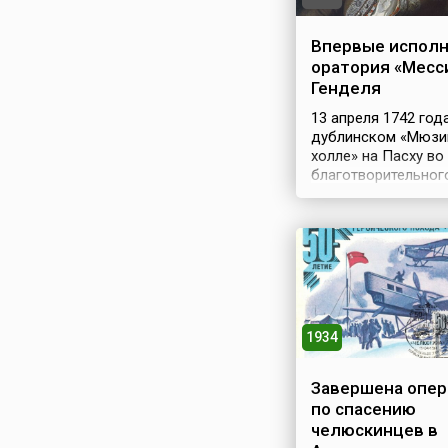
Впервые испол
оратория «Месс
Генделя
13 апреля 1742 год
дублинском «Мюзи
холле» на Пасху во
благотворительног
концерта была впе
исполнена оратори
«Мессия» (англ. Mes
немецкого композ
Георга Фридриха Г
(нем. Georg Friedric
Händel). Свое сочи
Гендель написал в
1934
основном на текст
библейских пророк
которые возвещаю
Завершена опер
пришествии Мессии
по спасению
Билеты на этот кон
челюскинцев в
пользовались