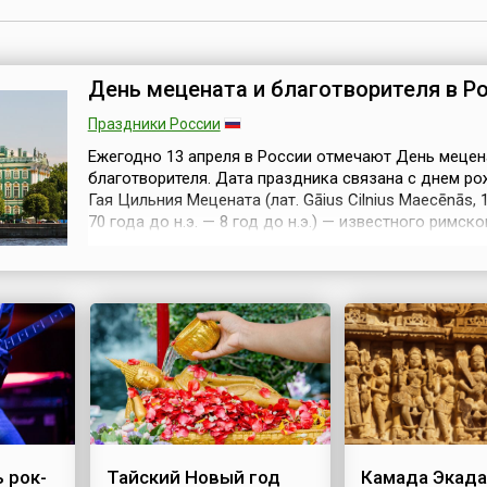
День мецената и благотворителя в Р
Праздники России
Ежегодно 13 апреля в России отмечают День мецен
благотворителя. Дата праздника связана с днем р
Гая Цильния Мецената (лат. Gāius Cilnius Maecēnās, 
70 года до н.э. — 8 год до н.э.) — известного римско
аристократа, покровителя художников, артистов,
музыкантов. От его имени, как можно догадаться,
произошло и нарицательное слово «меценат». Осно
торжество, посвященное пр...
 рок-
Тайский Новый год
Камада Экад