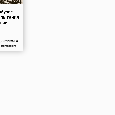
рбурге
спытания
ссии
движимого
, впервые
Англии
нером
гельмом
1880 году.
 этой
ачаты его
м фон
ый
 создан в
реле 1882
ия была
ией
e в