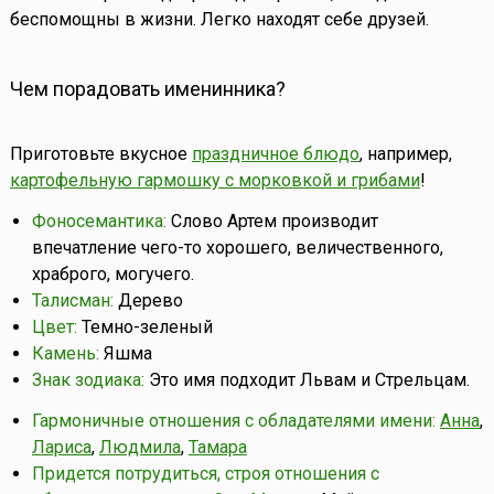
беспомощны в жизни. Легко находят себе друзей.
Чем порадовать именинника?
Приготовьте вкусное
праздничное блюдо
, например,
картофельную гармошку с морковкой и грибами
!
Фоносемантика:
Слово Артем производит
впечатление чего-то хорошего, величественного,
храброго, могучего.
Талисман:
Дерево
Цвет:
Темно-зеленый
Камень:
Яшма
Знак зодиака:
Это имя подходит Львам и Стрельцам.
Гармоничные отношения с обладателями имени:
Анна
,
Лариса
,
Людмила
,
Тамара
Придется потрудиться, строя отношения с