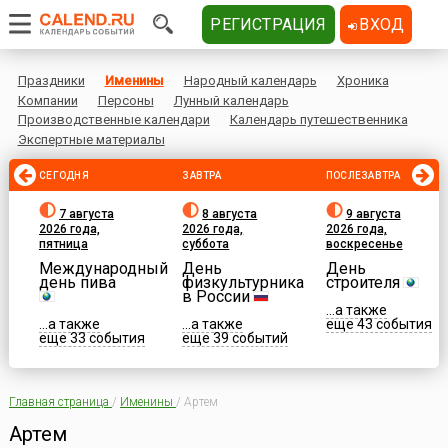
РЕГИСТРАЦИЯ
ВХОД
Праздники
Именины
Народный календарь
Хроника
Компании
Персоны
Лунный календарь
Производственные календари
Календарь путешественника
Экспертные материалы
СЕГОДНЯ
ЗАВТРА
ПОСЛЕЗАВТРА
7 августа
8 августа
9 августа
2026 года,
2026 года,
2026 года,
пятница
суббота
воскресенье
Международный
День
День
день пива
физкультурника
строителя
в России
...а также
...а также
...а также
еще 43 события
еще 33 события
еще 39 событий
Главная страница
/
Именины
/
Артем
Артем