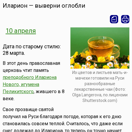
Иларион — выверни оглобли
10 апреля
Дата по старому стилю:
28 марта.
В этот день православная
церковь чтит память
Из цветов и листьев мать-и-
преподобного Илариона
мачехи готовили на Руси
разнообразные
Нового, игумена
лекарственные чаи (Фото:
Пеликитского
, жившего в 8
Olga Langerova, по лицензии
веке.
Shutterstock.com)
Свое прозвище святой
получил на Руси благодаря погоде, которая к его дню
становилась совсем теплой. Считалось, что даже если
снег долежал до Илариона, то теперь он точно начнет