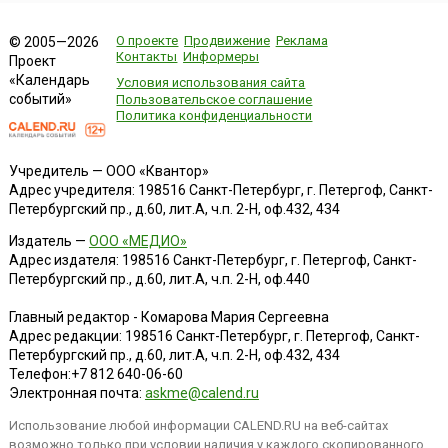
О проекте
Продвижение
Реклама
© 2005—2026
Контакты
Информеры
Проект
«Календарь
Условия использования сайта
событий»
Пользовательское соглашение
Политика конфиденциальности
Учредитель — ООО «Квантор»
Адрес учредителя: 198516 Санкт-Петербург, г. Петергоф, Санкт-
Петербургский пр., д.60, лит.А, ч.п. 2-Н, оф.432, 434
Издатель —
ООО «МЕДИО»
Адрес издателя: 198516 Санкт-Петербург, г. Петергоф, Санкт-
Петербургский пр., д.60, лит.А, ч.п. 2-Н, оф.440
Главный редактор - Комарова Мария Сергеевна
Адрес редакции:
198516
Санкт-Петербург, г. Петергоф
,
Санкт-
Петербургский пр., д.60, лит.А, ч.п. 2-Н, оф.432, 434
Телефон:
+7 812 640-06-60
Электронная почта:
askme@calend.ru
Использование любой информации CALEND.RU на веб-сайтах
возможно только при условии наличия у каждого скопированного