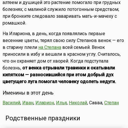
алтеем и душицей это растение помогало при грудных
болезнях; с малиной служило потогонным средством;
при бронхите следовало заваривать мать-и-мачеху с
ромашкой.
На Илариона, в день, когда появлялись первые
весенние цветы, терял свою силу Степанов венок — его
в старину плели
на Степана
всей семьей. Венок
приносили в избу и вешали в красном углу. Считалось,
что он охраняет дом от хворей. Когда подступала
болезнь,
от венка отрывали травинки и окатывали
кипятком — разносившийся при этом добрый дух
цветущего луга помогал человеку одолеть недуги.
Именины в этот день
Василий
,
Иван
,
Иларион
,
Илья
,
Николай
, Савва,
Степан
Родственные праздники