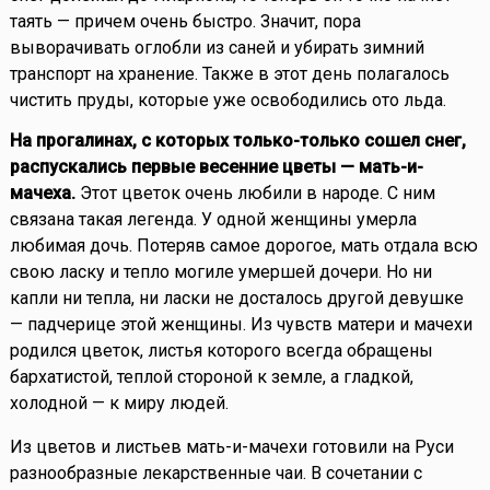
таять — причем очень быстро. Значит, пора
выворачивать оглобли из саней и убирать зимний
транспорт на хранение. Также в этот день полагалось
чистить пруды, которые уже освободились ото льда.
На прогалинах, с которых только-только сошел снег,
распускались первые весенние цветы — мать-и-
мачеха.
Этот цветок очень любили в народе. С ним
связана такая легенда. У одной женщины умерла
любимая дочь. Потеряв самое дорогое, мать отдала всю
свою ласку и тепло могиле умершей дочери. Но ни
капли ни тепла, ни ласки не досталось другой девушке
— падчерице этой женщины. Из чувств матери и мачехи
родился цветок, листья которого всегда обращены
бархатистой, теплой стороной к земле, а гладкой,
холодной — к миру людей.
Из цветов и листьев мать-и-мачехи готовили на Руси
разнообразные лекарственные чаи. В сочетании с