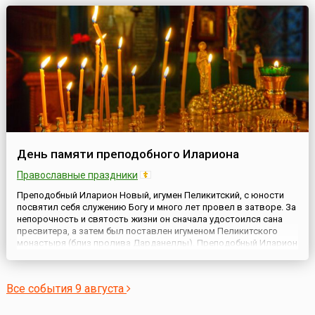
День памяти преподобного Илариона
Православные праздники
Преподобный Иларион Новый, игумен Пеликитский, с юности
посвятил себя служению Богу и много лет провел в затворе. За
непорочность и святость жизни он сначала удостоился сана
пресвитера, а затем был поставлен игуменом Пеликитского
монастыря (близ пролива Дарданеллы). Преподобный Иларион
сподобился от Господа дара прозорливости и чудотворений.
Благодатной силой молитвы он низводил дождь во время...
Все события 9 августа