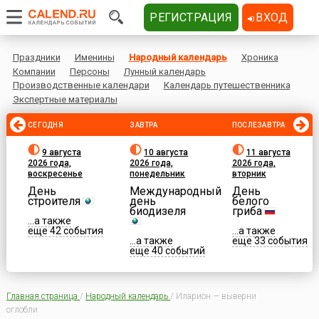
РЕГИСТРАЦИЯ
ВХОД
Праздники
Именины
Народный календарь
Хроника
Компании
Персоны
Лунный календарь
Производственные календари
Календарь путешественника
Экспертные материалы
СЕГОДНЯ
ЗАВТРА
ПОСЛЕЗАВТРА
9 августа
10 августа
11 августа
2026 года,
2026 года,
2026 года,
воскресенье
понедельник
вторник
День
Международный
День
строителя
день
белого
биодизеля
гриба
...а также
еще 42 события
...а также
...а также
еще 33 события
еще 40 событий
Главная страница
/
Народный календарь
/
Иларион — выверни
оглобли