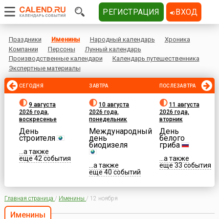
РЕГИСТРАЦИЯ
ВХОД
Праздники
Именины
Народный календарь
Хроника
Компании
Персоны
Лунный календарь
Производственные календари
Календарь путешественника
Экспертные материалы
СЕГОДНЯ
ЗАВТРА
ПОСЛЕЗАВТРА
9 августа
10 августа
11 августа
2026 года,
2026 года,
2026 года,
воскресенье
понедельник
вторник
День
Международный
День
строителя
день
белого
биодизеля
гриба
...а также
еще 42 события
...а также
...а также
еще 33 события
еще 40 событий
Главная страница
/
Именины
/
12 ноября
Именины