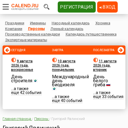
РЕГИСТРАЦИЯ
ВХОД
Праздники
Именины
Народный календарь
Хроника
Компании
Персоны
Лунный календарь
Производственные календари
Календарь путешественника
Экспертные материалы
СЕГОДНЯ
ЗАВТРА
ПОСЛЕЗАВТРА
9 августа
10 августа
11 августа
2026 года,
2026 года,
2026 года,
воскресенье
понедельник
вторник
День
Международный
День
строителя
день
белого
биодизеля
гриба
...а также
еще 42 события
...а также
...а также
еще 33 события
еще 40 событий
Главная страница
/
Персоны
/
Григорий Явлинский