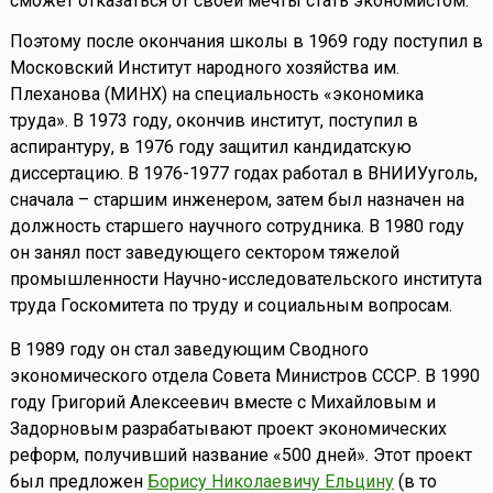
сможет отказаться от своей мечты стать экономистом.
Поэтому после окончания школы в 1969 году поступил в
Московский Институт народного хозяйства им.
Плеханова (МИНХ) на специальность «экономика
труда». В 1973 году, окончив институт, поступил в
аспирантуру, в 1976 году защитил кандидатскую
диссертацию. В 1976-1977 годах работал в ВНИИУуголь,
сначала – старшим инженером, затем был назначен на
должность старшего научного сотрудника. В 1980 году
он занял пост заведующего сектором тяжелой
промышленности Научно-исследовательского института
труда Госкомитета по труду и социальным вопросам.
В 1989 году он стал заведующим Сводного
экономического отдела Совета Министров СССР. В 1990
году Григорий Алексеевич вместе с Михайловым и
Задорновым разрабатывают проект экономических
реформ, получивший название «500 дней». Этот проект
был предложен
Борису Николаевичу Ельцину
(в то