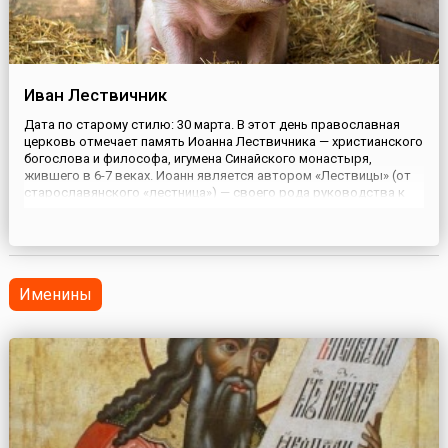
Иван Лествичник
Дата по старому стилю: 30 марта. В этот день православная
церковь отмечает память Иоанна Лествичника — христианского
богослова и философа, игумена Синайского монастыря,
жившего в 6-7 веках. Иоанн является автором «Лествицы» (от
старославянского «лестница») — своего рода руководства к
нравственному самосовершенствованию. В своем
произведении Иоанн представил 30 добродетелей в виде
ступеней, по кото...
Именины