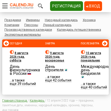
РЕГИСТРАЦИЯ
ВХОД
Праздники
Именины
Народный календарь
Хроника
Компании
Персоны
Лунный календарь
Производственные календари
Календарь путешественника
Экспертные материалы
СЕГОДНЯ
ЗАВТРА
ПОСЛЕЗАВТРА
8 августа
9 августа
10 августа
2026 года,
2026 года,
2026 года,
суббота
воскресенье
понедельник
День
День
Международны
физкультурника
строителя
день
в России
биодизеля
...а также
...а также
еще 42 события
еще 39 событий
...а также
еще 40 событий
Главная страница
/
Календарь
/
12 апреля 2022 года — праздники,
памятные даты, именины, народный календарь, хроника, персоны,
дни городов