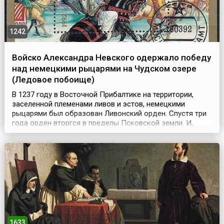
1242
Войско Александра Невского одержало победу
над немецкими рыцарями на Чудском озере
(Ледовое побоище)
В 1237 году в Восточной Прибалтике на территории,
заселенной племенами ливов и эстов, немецкими
рыцарями был образован Ливонский орден. Спустя три
года орден вторгся в пределы Псковской земли. И,
после кратковременной осады немцами, был взят
Изборск. Псковское ополчение, подошедшее к
Изборску, было разбито рыцарями. После чего немцы
перешли реку Великую, разбили палатки под самыми
стенами Пско...
1633