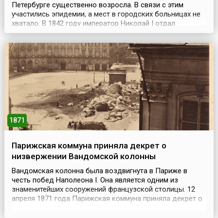
Петербурге существенно возросла. В связи с этим
участились эпидемии, а мест в городских больницах не
хватало. В 1842 году император Николай I отдал
распоряжение о создании в Санкт-Петербурге
«постоянной больницы для чернорабочих на 470 коек».
Стараясь немедленно исполнить его повеление,
городские власти решили отдать под больницу только
что построенн...
1871
Парижская коммуна приняла декрет о
низвержении Вандомской колонны
Вандомская колонна была воздвигнута в Париже в
честь побед Наполеона I. Она является одним из
знаменитейших сооружений французской столицы. 12
апреля 1871 года Парижская коммуна приняла декрет о
низвержении Вандомской колонны. Сей декрет гласил:
«Парижская Коммуна, считая, что императорская