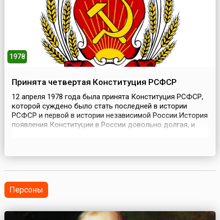
1978
Принята четвертая Конституция РСФСР
12 апреля 1978 года была принята Конституция РСФСР,
которой суждено было стать последней в истории
РСФСР и первой в истории независимой России.История
появления Конституции в России довольно долгая, и
многие исследователи начинают отсчёт её пути ещё с
начала 19 века, когда начали появляться только
проекты основного закона государства. Какие-то из них
носили характер революционный, какие-то – п...
Персоны