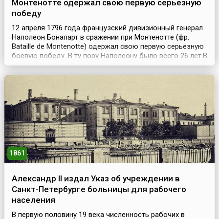
Монтенотте одержал свою первую серьезную
победу
12 апреля 1796 года французский дивизионный генерал
Наполеон Бонапарт в сражении при Монтенотте (фр.
Bataille de Montenotte) одержал свою первую серьезную
боевую победу. В ту пору Наполеону было всего 26 лет.В
это время, в ходе Первой итальянской кампании 1792–
1797 годов, Франция вела борьбу с силами
объединившейся против нее 1-й коалиции европейских
держав. В 1796 году французское командо...
1861
Александр II издал Указ об учреждении в
Санкт-Петербурге больницы для рабочего
населения
В первую половину 19 века численность рабочих в