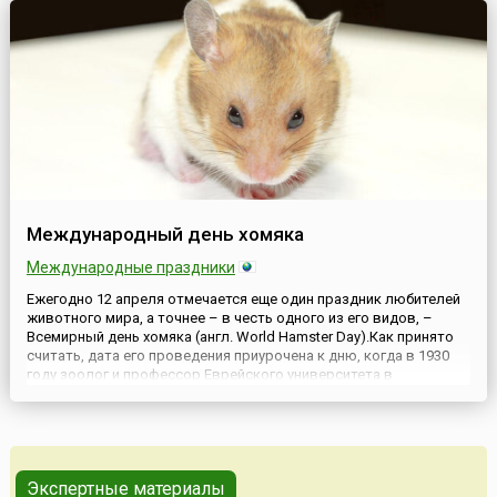
Международный день хомяка
Международные праздники
Ежегодно 12 апреля отмечается еще один праздник любителей
животного мира, а точнее – в честь одного из его видов, –
Всемирный день хомяка (англ. World Hamster Day).Как принято
считать, дата его проведения приурочена к дню, когда в 1930
году зоолог и профессор Еврейского университета в
Иерусалиме Израэль Ахарони во время своей экспедиции
отловил в сирийских полях 13 этих грызунов. И хотя эти пр...
Экспертные материалы