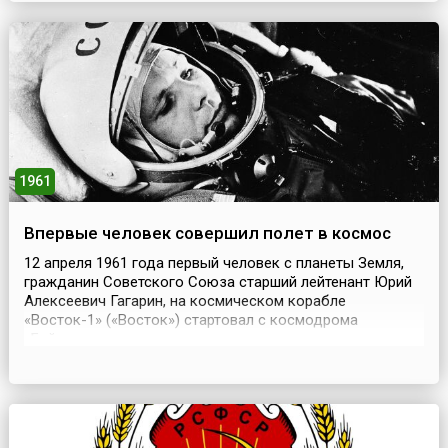
колонна на Вандомской площади является памятником
варварству, символом грубой силы и ложной славы, у...
1961
Впервые человек совершил полет в космос
12 апреля 1961 года первый человек с планеты Земля,
гражданин Советского Союза старший лейтенант Юрий
Алексеевич Гагарин, на космическом корабле
«Восток-1» («Восток») стартовал с космодрома
«Байконур», вышел в космическое пространство и
совершил полет по орбите искусственного спутника
Земли. Полет был начат в 9 часов 7 минут по
московскому времени, что соответствовало 06:07:00
UTC. Пуском перв...