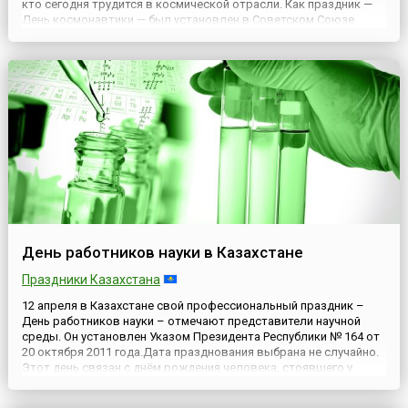
кто сегодня трудится в космической отрасли. Как праздник —
День космонавтики — был установлен в Советском Союзе
Указом Президиума Верховного Совета СССР от 9 апреля 1962
года, а международный статус получил в 1968 году на кон...
День работников науки в Казахстане
Праздники Казахстана
12 апреля в Казахстане свой профессиональный праздник –
День работников науки – отмечают представители научной
среды. Он установлен Указом Президента Республики № 164 от
20 октября 2011 года.Дата празднования выбрана не случайно.
Этот день связан с днём рождения человека, стоявшего у
истоков организации научной деятельности в Казахстане. Речь
идёт об академике К.И. Сатпаеве – первом Президенте...