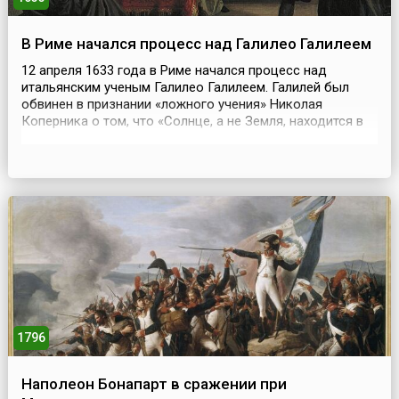
В Риме начался процесс над Галилео Галилеем
12 апреля 1633 года в Риме начался процесс над
итальянским ученым Галилео Галилеем. Галилей был
обвинен в признании «ложного учения» Николая
Коперника о том, что «Солнце, а не Земля, находится в
центре мира, и что последняя движется, в том числе
совершает оборот вокруг Солнца за один год». Ученого
держали в заключении во Дворце святой инквизиции.
Однако он пользовался необычайными привилегиями...
1796
Наполеон Бонапарт в сражении при