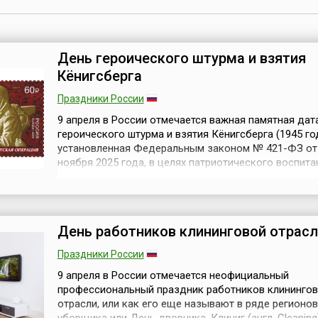
День героического штурма и взятия
Кёнигсберга
Праздники России
9 апреля в России отмечается важная памятная дат
героического штурма и взятия Кёнигсберга (1945 год
установленная Федеральным законом № 421-ФЗ от
ноября 2025 года, в целях патриотического воспита
молодёжи и сохранения памяти о подвиге советски
в годы Великой Отечественной войны. И соответст
изменения были внесены в статью 1–1 Федерально
закона «О днях воинской славы...
День работников клининговой отрасл
Праздники России
9 апреля в России отмечается неофициальный
профессиональный праздник работников клининго
отрасли, или как его еще называют в ряде регионо