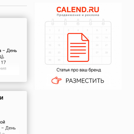
а – День
),
 17
ния
х солдат
вующие
го
и
вой
в – День