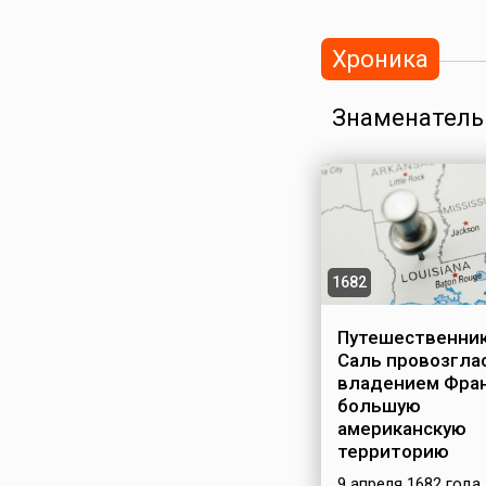
Хроника
Знаменатель
1682
Путешественник
Саль провозгла
владением Фра
большую
американскую
территорию
9 апреля 1682 года