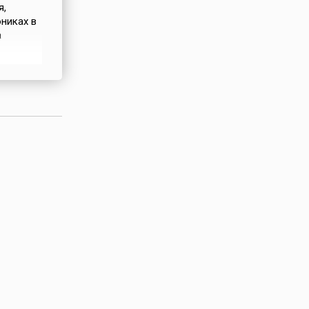
я,
ониках в
а
т
 узнала
ле этого