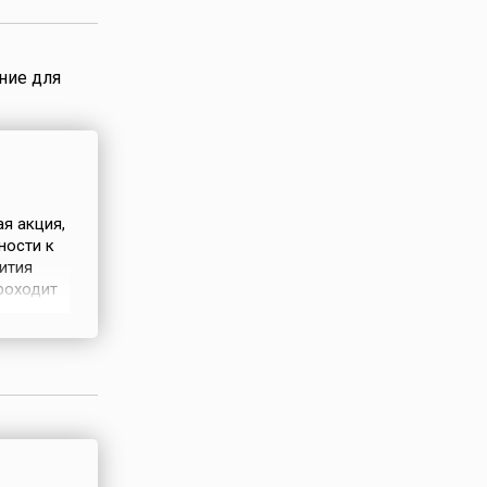
ытиях,
 этот день
время
 апреля
ние для
ество
ли в
ни в
от
ранции и
я акция,
, что с
ности к
.
ития
роходит
ет многие
иктант