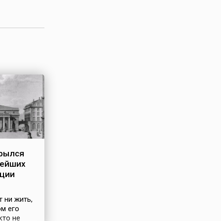
крылся
нейших
нции
 ни жить,
ом его
кто не