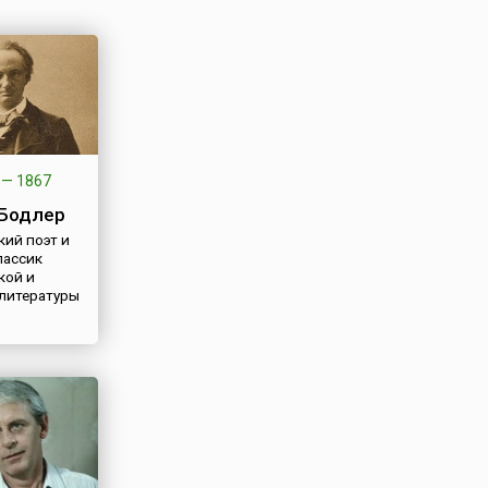
—
1867
Бодлер
кий поэт и
лассик
кой и
литературы