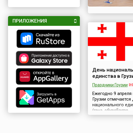
ПРИЛОЖЕНИЯ
День националь
единства в Груз
Праздники Грузии
Ежегодно 9 апреля 
Грузии отмечается
национального еди
(груз. ეროვნული
ერთიანობის დღე).
Полное название
праздника – День