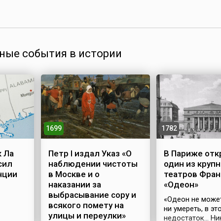
ные события в истории
1699
1782
 Ла
Петр I издал Указ «О
В Париже от
сил
наблюдении чистоты
один из круп
нции
в Москве и о
театров Фра
наказании за
«Одеон»
выбрасывание сору и
«Одеон не может
всякого помету на
ни умереть, в эт
улицы и переулки»
недостаток… Ни