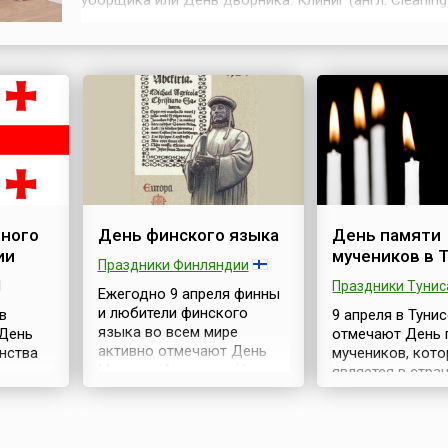
уборщика или День дворника. Клиниг (англ. Cleaning
переводе с английского – уборка, чистота. Хотя уж
существует и более известен День работников быт
обслуживания населения и жилищно-коммунальног
хозяйства, который празднуют в треть...
ного
День финского языка
День памяти
ии
мучеников в 
Праздники Финляндии
Праздники Тунис
Ежегодно 9 апреля финны
и любители финского
в
9 апреля в Туни
языка во всем мире
 День
отмечают День 
активно отмечают День
нства
мучеников, кот
Микаэля Агриколы (фин.
является в стра
Mikael Agrikolan päivä) или
государственн
День финского языка
праздником и 
(фин. Suomen kielen päivä).
днём, в память 
Этот день не является в