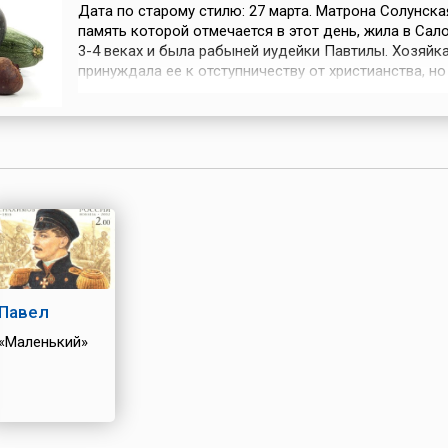
Дата по старому стилю: 27 марта. Матрона Солунска
память которой отмечается в этот день, жила в Сал
3-4 веках и была рабыней иудейки Павтилы. Хозяйк
принуждала ее к отступничеству от христианства, но
Матрона не желала отказываться от веры и тайно о
госпожи ходила в церковь. Когда однажды Павтила
об этом, она приказала бить Матрону палками, а пос
оставила умирать в одной ...
Павел
«Маленький»