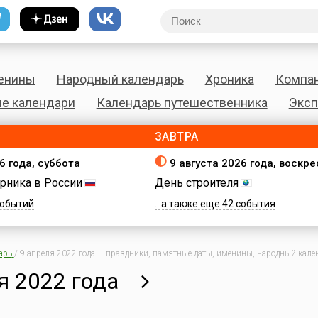
енины
Народный календарь
Хроника
Компа
е календари
Календарь путешественника
Эксп
ЗАВТРА
6 года, суббота
9 августа 2026 года, воскр
рника в России
День строителя
 событий
...а также еще 42 события
арь
/
9 апреля 2022 года — праздники, памятные даты, именины, народный кален
я 2022 года