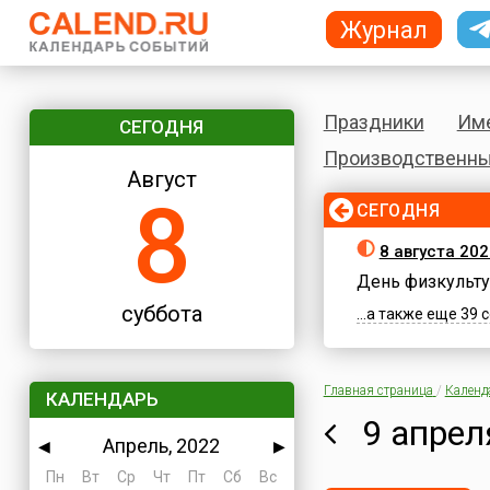
Журнал
Праздники
Им
СЕГОДНЯ
Производственны
Август
8
СЕГОДНЯ
8 августа 202
День физкульту
суббота
...а также еще 39
Главная страница
/
Календ
КАЛЕНДАРЬ
9 апрел
Апрель, 2022
◀
▶
Пн
Вт
Ср
Чт
Пт
Сб
Вс