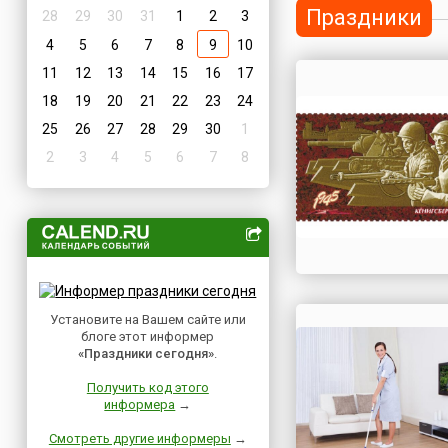
Праздники
28
29
30
31
1
2
3
4
5
6
7
8
9
10
11
12
13
14
15
16
17
18
19
20
21
22
23
24
25
26
27
28
29
30
1
2
3
4
5
6
7
8
Установите на Вашем сайте или
блоге этот информер
«Праздники сегодня»
.
Получить код этого
информера
→
Смотреть другие информеры
→