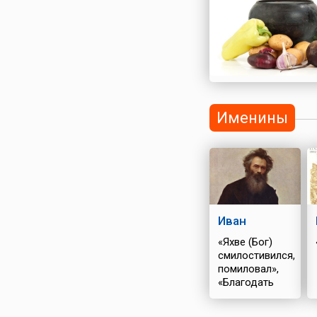
Именины
Иван
«Яхве (Бог)
смилостивился,
помиловал»,
«Благодать
Божия»