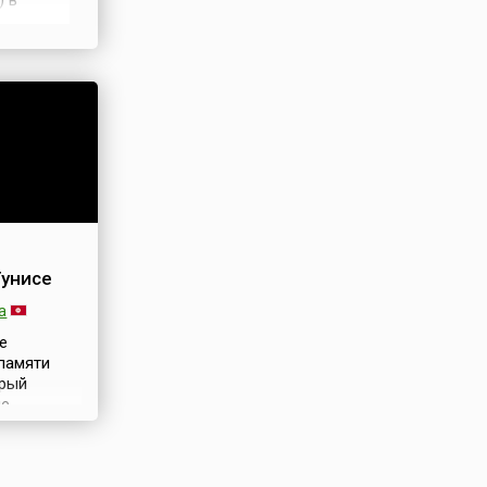
) в
е давно
ового
о
Тунисе
а
се
памяти
орый
не
ым
выходным
о