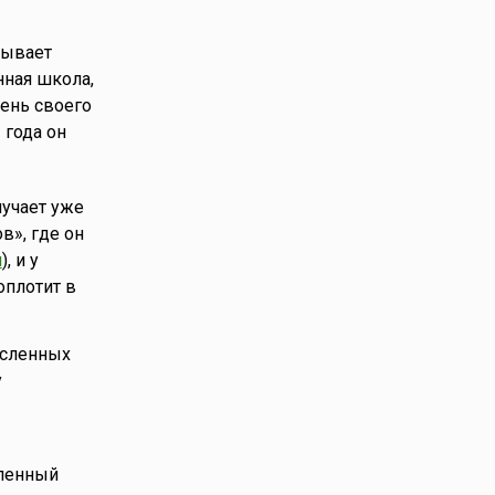
крывает
нная школа,
вень своего
 года он
лучает уже
в», где он
и
), и у
оплотит в
исленных
у
вленный