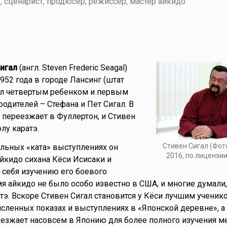
, сценарист, продюсер, режиссер, мастер айкидо
2
игал
(англ. Steven Frederic Seagal)
952 года в городе Лансинг (штат
ал четвертым ребенком и первым
одителей – Стефана и Пет Сигал. В
я переезжает в Фуллертон, и Стивен
лу каратэ.
Стивен Сигал (Фот
тельных «ката» выступлениях он
2016, по лицензи
айкидо сихана Кёси Исисаки и
себя изучению его боевого
мя айкидо не было особо известно в США, и многие думали,
атэ. Вскоре Стивен Сигал становится у Кёси лучшим ученик
сленных показах и выступлениях в «Японской деревне», а 
еезжает насовсем в Японию для более полного изучения м