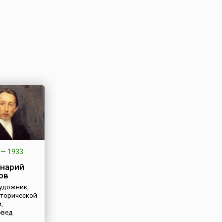
—
1933
нарий
ов
художник,
сторической
,
овед