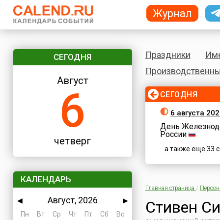
Журнал
Праздники
Им
СЕГОДНЯ
Производственны
Август
6
СЕГОДНЯ
6 августа 202
День Железнод
России
четверг
...а также еще 33
КАЛЕНДАРЬ
Главная страница
/
Персо
Август, 2026
◀
▶
Стивен Си
Пн
Вт
Ср
Чт
Пт
Сб
Вс