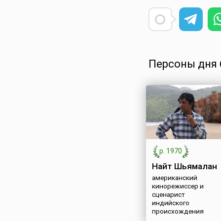
Персоны дня 6
р. 1970
Найт Шьямалан
американский
кинорежиссер и
сценарист
индийского
происхождения