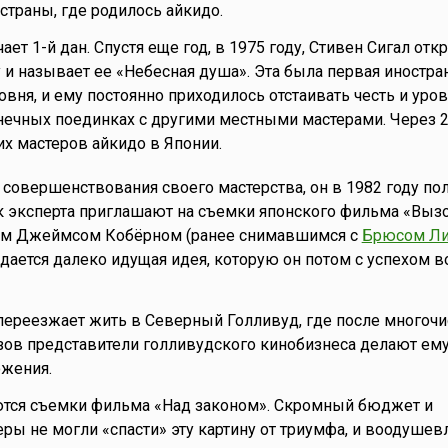
страны, где родилось айкидо.
чает 1-й дан. Спустя еще год, в 1975 году, Стивен Сигал от
и называет ее «Небесная душа». Эта была первая иностра
овня, и ему постоянно приходилось отстаивать честь и уро
нечных поединках с другими местными мастерами. Через 2
их мастеров айкидо в Японии.
 совершенствования своего мастерства, он в 1982 году по
как эксперта приглашают на съемки японского фильма «Вызо
ром Джеймсом Кобёрном (ранее снимавшимся с
Брюсом Л
дается далеко идущая идея, которую он потом с успехом в
 переезжает жить в Северный Голливуд, где после многоч
зов представители голливудского кинобизнеса делают ем
жения.
аются съемки фильма «Над законом». Скромный бюджет и
ры не могли «спасти» эту картину от триумфа, и воодуше