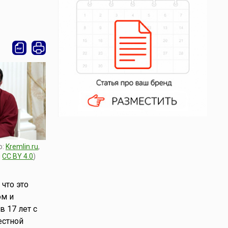
о:
Kremlin.ru
,
и
CC BY 4.0
)
 что это
ом и
в 17 лет с
естной