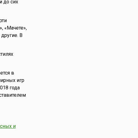
и до сих
рти
», «Мачете»,
 другие. В
стилях
ется в
мирных игр
018 года
ставителем
есных и