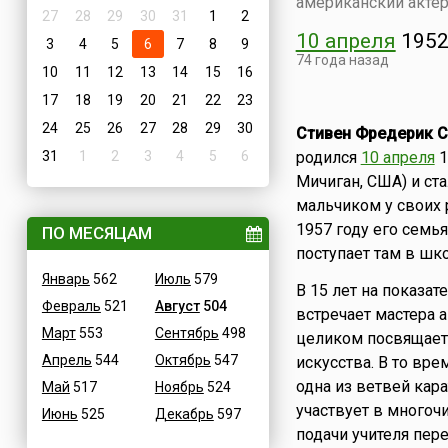
американский актер
27
28
29
30
31
1
2
10 апреля
195
3
4
5
6
7
8
9
74 года назад
10
11
12
13
14
15
16
17
18
19
20
21
22
23
24
25
26
27
28
29
30
Стивен Фредерик С
31
1
2
3
4
5
6
родился
10 апреля
1
Мичиган, США) и ст
мальчиком у своих р
1957 году его семь
ПО МЕСЯЦАМ
поступает там в шко
Январь
562
Июль
579
В 15 лет на показа
Февраль
521
Август
504
встречает мастера 
Март
553
Сентябрь
498
целиком посвящает 
Апрель
544
Октябрь
547
искусства. В то вре
одна из ветвей кар
Май
517
Ноябрь
524
участвует в многочи
Июнь
525
Декабрь
597
подачи учителя пер