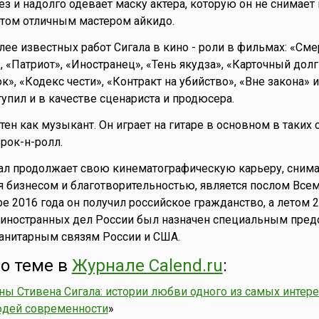
з и надолго одевает маску актера, которую он не снимает 
 этом отличным мастером айкидо.
лее известных работ Сигала в кино - роли в фильмах: «Сме
, «Патриот», «Иностранец», «Тень якудза», «Карточный долг
, «Кодекс чести», «Контракт на убийство», «Вне закона» и
упил и в качестве сценариста и продюсера.
ен как музыкант. Он играет на гитаре в основном в таких 
рок-н-ролл.
ал продолжает свою кинематографическую карьеру, снима
я бизнесом и благотворительностью, является послом Все
е 2016 года он получил российское гражданство, а летом 2
 иностранных дел России был назначен специальным пред
анитарным связям России и США.
о теме в
Журнале Calend.ru
:
ы Стивена Сигала: истории любви одного из самых интер
дей современности
»