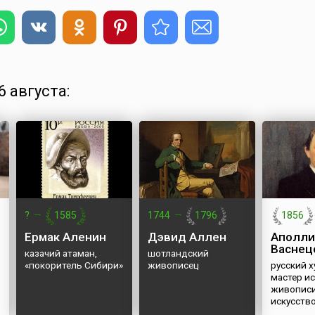
 августа:
?
—
1585
1744
—
1796
1856
Ермак Аленин
Дэвид Аллен
Аполли
Васнец
казачий атаман,
шотландский
«покоритель Сибири»
живописец
русский 
мастер и
живописи
искусств