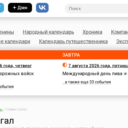
енины
Народный календарь
Хроника
Компа
е календари
Календарь путешественника
Эксп
ЗАВТРА
6 года, четверг
7 августа 2026 года, пятниц
орожных войск
Международный день пива
...а также еще 33 события
 события
ны
/
Стивен Сигал
гал