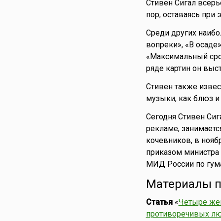
Стивен Сигал всерье
пор, оставаясь при
Среди других наибо
вопреки», «В осаде»
«Максимальный срок»
ряде картин он выст
Стивен также извест
музыки, как блюз и 
Сегодня Стивен Сиг
рекламе, занимаетс
кочевников, в ноябр
приказом министра
МИД России по гум
Материалы п
Статья
«
Четыре жен
противоречивых лю