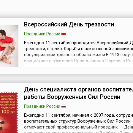
Всероссийский День трезвости
Праздники России
Ежегодно 11 сентября проводится Всероссийский 
трезвости, в целях борьбы с алкогольной зависимо
популяризации трезвого образа жизни.В 1913 году, 
инициативе служителей Православной Церкви, в Ро
проведен первый День трезвости. В марте 1914 год
Святейший Синод принял решение о ежегодном
праздновании Всероссийского дня трезвости. Дата
выбрана в честь православного праздн...
День специалиста органов воспитате
работы Вооруженных Сил России
Праздники России
Ежегодно 11 сентября, начиная с 2007 года, сотруд
воспитательных структур Вооруженных Сил России
отмечают свой профессиональный праздник — Ден