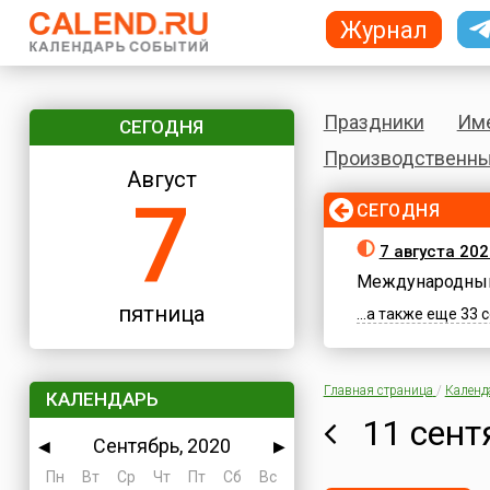
Журнал
Праздники
Им
СЕГОДНЯ
Производственны
Август
7
СЕГОДНЯ
7 августа 202
Международный
пятница
...а также еще 33
Главная страница
/
Календ
КАЛЕНДАРЬ
11 сент
Сентябрь, 2020
◀
▶
Пн
Вт
Ср
Чт
Пт
Сб
Вс