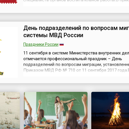
специалиста органов воспитательной работы.В при
статс-секретаря — заместителя министра обороны 
которым введен этот профессиональный праздник,
отмечено, что именно в этот день в 1766 году за п
императрицы Екатерины II был утвержден Ус...
День подразделений по вопросам ми
системы МВД России
Праздники России
11 сентября в системе Министерства внутренних де
отмечается профессиональный праздник – День
подразделений по вопросам миграции, установлен
Приказом МВД РФ № 710 от 11 сентября 2017 года
дату для учреждения профессионального праздник
из своих структур, руководство МВД опиралось на
историческое событие, связанное с эпохой Петра I,
фактически начавшего вводить порядок р...