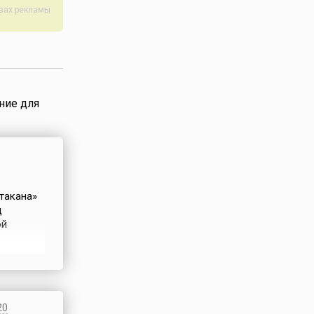
авах рекламы
...
ние для
такана»
д
ой
ует
ном
ветский
20