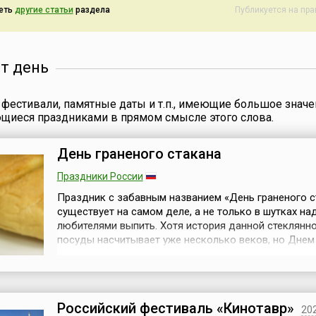
преданию, дата
еть
другие статьи
раздела
Публикуется на пр
наступления ново
т под
от день
фестивали, памятные даты и т.п., имеющие большое значе
ющиеся праздниками в прямом смысле этого слова.
День граненого стакана
Праздники России
Праздник с забавным названием «День граненого с
существует на самом деле, а не только в шутках на
любителями выпить. Хотя история данной стеклянн
посуды насчитывает уже несколько веков, но Днем
рождения считается 11 сентября. Как свидетельств
история, именно в этот день в 1943 году на стеколь
заводе в Гусь-Хрустальном был выпущен первый со
граненый стакан. Дизайн гра...
Российский фестиваль «Кинотавр»
20