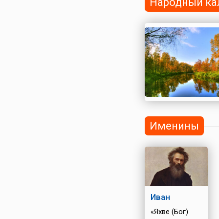
Народный ка
Именины
Иван
«Яхве (Бог)