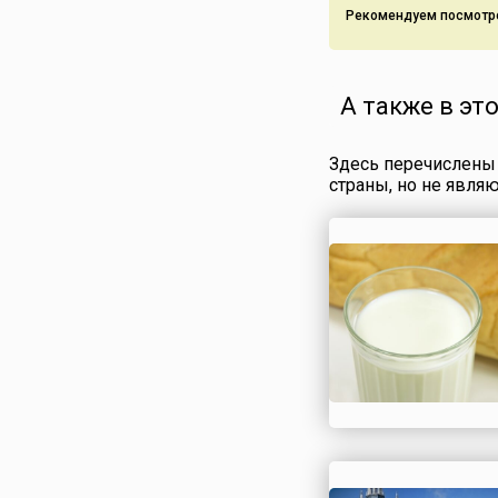
содействовал
Рекомендуем посмотр
Черноморский фло
командован...
А также в эт
Здесь перечислены 
страны, но не явля