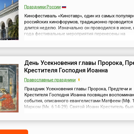
Праздники России
Кинофестиваль «Кинотавр», один из самых популяр
российских кинофорумов, традиционно проводится 
длится неделю. Изначально он проводился в июне, 
года фестивальные мероприятия перенесены на
осень.Впервые фестиваль был организован в 1989 г
инициативе продюсера Марка Рудинштейна и актера
Янковского. Главная задача «Кинотавра», обозначе
организаторами, – пре...
День Усекновения главы Пророка, Пр
Крестителя Господня Иоанна
Православные праздники
Праздник Усекновения главы Пророка, Предтечи и
Крестителя Господня Иоанна посвящен воспомина
события, описанного евангелистами Матфеем (Мф. 14
Марком (Мк. 6:14-29). Святой Иоанн Креститель был
заключен в темницу Иродом Антипой, правителем
Галилеи, потому что открыто обличал Ирода за то, ч
оставив законную жену, дочь аравийского царя Аре
беззаконно сожительствовал с Иродиадо...