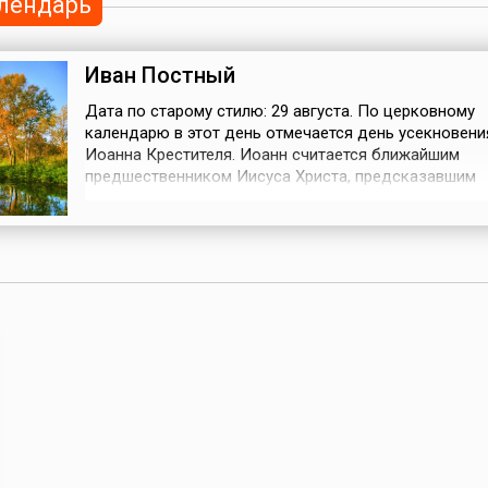
лендарь
Иван Постный
Дата по старому стилю: 29 августа. По церковному
календарю в этот день отмечается день усекновени
Иоанна Крестителя. Иоанн считается ближайшим
предшественником Иисуса Христа, предсказавшим
пришествие Мессии. По преданию, он крестил в вод
Иордана самого Сына Божия.Евангелия от Матфея и
повествуют о мученической кончине Иоанна Предте
После смерти Ирода Великого римляне разделил...