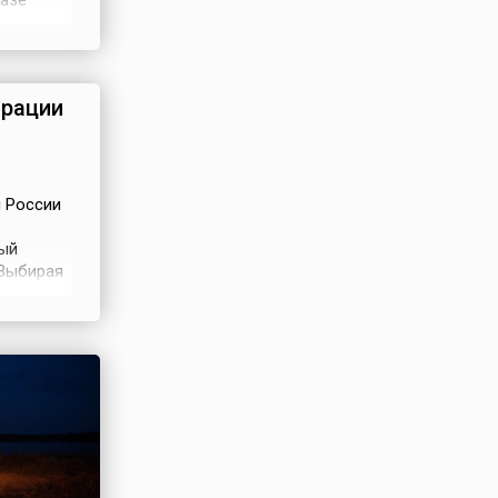
казе
РФ,
одписью
грации
л России
ный
.Выбирая
а одной