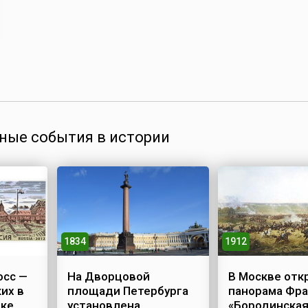
ные события в истории
1834
1912
осс —
На Дворцовой
В Москве отк
их в
площади Петербурга
панорама Фра
ике
установлена
«Бородинская