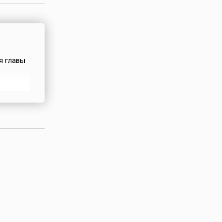
я главы
ах
 Марка
чи.