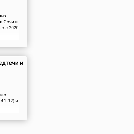
ных
в Сочи и
но с 2020
оду по
 Олега
нная
едтечи и
нию
:1-12) и
то,
фы, он