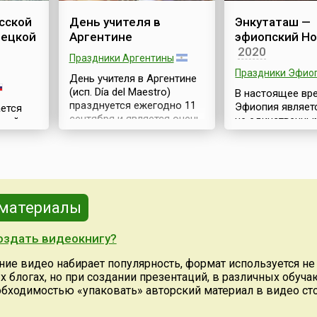
сской
День учителя в
Энкутаташ —
рецкой
Аргентине
эфиопский Но
2020
Праздники Аргентины
Праздники Эфио
День учителя в Аргентине
(исп. Día del Maestro)
В настоящее вр
празднуется ежегодно 11
Эфиопия являет
ается
сентября и является очень
не единственны
ской
важным событием для
государством в 
нь
всей страны. Фактически,
до сих пор поль
скадры
День учителя отмечается
юлианским кале
м Ф.Ф.
как национальный
только в церков
кой
праздник, в учебно-
светской жизни.
ендра
образовательных
сентября или 12
ежден
 материалы
учреждениях — выходной.
(в зависимости о
оном №
Этот день знаменателен не
Эфиопии отмеч
1995
оздать видеокнигу?
только выражением чувств
год — Энкутаташ
кой
благодарности учителям,
እንቁጣጣሽ). В пер
датах
ние видео набирает популярность, формат используется не
он памятен аргентинцам
эфиопского Энк
х блогах, но при создании презентаций, в различных обуч
как годовщина смерти
означает «День
7-1791
обходимостью «упаковать» авторский материал в видео ст
бывшего президента
подношения
опутным
страны и велико...
драгоценностей