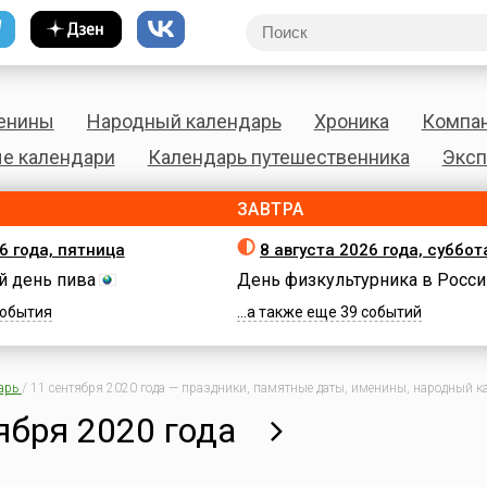
енины
Народный календарь
Хроника
Компа
е календари
Календарь путешественника
Эксп
ЗАВТРА
6 года, пятница
8 августа 2026 года, суббот
 день пива
День физкультурника в Росси
 события
...а также еще 39 событий
арь
/
11 сентября 2020 года — праздники, памятные даты, именины, народный ка
ября 2020 года