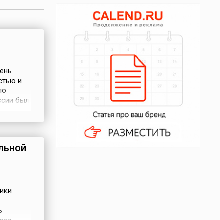
День
стью и
по
ссии был
а
 была
льной
ники
ь