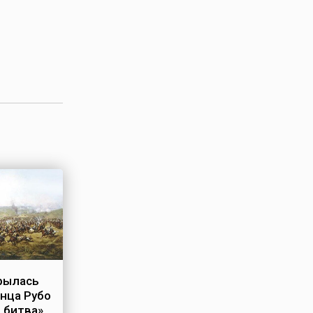
рылась
нца Рубо
 битва»