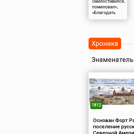
смилостивился,
помиловал»,
«Благодать
Божия»
Хроника
Знаменатель
1812
Основан Форт Р
поселение русск
Северной Амер