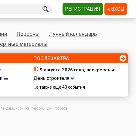
РЕГИСТРАЦИЯ
ВХОД
нии
Персоны
Лунный календарь
ертные материалы
ПОСЛЕЗАВТРА
а
9 августа 2026 года, воскресенье
и
День строителя
...а также еще 43 события
лендарь, хроника, персоны, дни городов