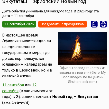
Энкутаташ — эфиопский Новый год
Дата события уникальна для каждого года. В 2026 году эта
дата — 11 сентября
11 сентября 2026
Поздравить с праздником
В настоящее время
Эфиопия является едва ли
не единственным
государством в мире, где
до сих пор пользуются
юлианским календарем не
Эфиопы разводят костры из
только в церковной, но и в
эвкалипта или ели (Фото: My
светской жизни.
Good Images, по лицензии
Shutterstock.com)
11 сентября
или
12
сентября
(в зависимости от
года) в Эфиопии отмечают
Новый год
—
Энкутаташ
(амх. እንቁጣጣሽ).