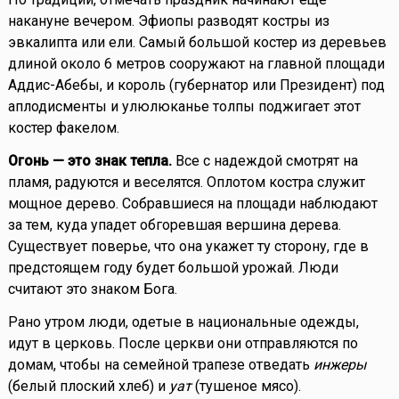
накануне вечером. Эфиопы разводят костры из
эвкалипта или ели. Самый большой костер из деревьев
длиной около 6 метров сооружают на главной площади
Аддис-Абебы, и король (губернатор или Президент) под
аплодисменты и улюлюканье толпы поджигает этот
костер факелом.
Огонь — это знак тепла.
Все с надеждой смотрят на
пламя, радуются и веселятся. Оплотом костра служит
мощное дерево. Собравшиеся на площади наблюдают
за тем, куда упадет обгоревшая вершина дерева.
Существует поверье, что она укажет ту сторону, где в
предстоящем году будет большой урожай. Люди
считают это знаком Бога.
Рано утром люди, одетые в национальные одежды,
идут в церковь. После церкви они отправляются по
домам, чтобы на семейной трапезе отведать
инжеры
(белый плоский хлеб) и
уат
(тушеное мясо).