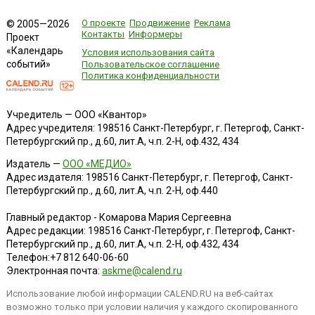
О проекте
Продвижение
Реклама
© 2005—2026
Контакты
Информеры
Проект
«Календарь
Условия использования сайта
событий»
Пользовательское соглашение
Политика конфиденциальности
Учредитель — ООО «Квантор»
Адрес учредителя: 198516 Санкт-Петербург, г. Петергоф, Санкт-
Петербургский пр., д.60, лит.А, ч.п. 2-Н, оф.432, 434
Издатель —
ООО «МЕДИО»
Адрес издателя: 198516 Санкт-Петербург, г. Петергоф, Санкт-
Петербургский пр., д.60, лит.А, ч.п. 2-Н, оф.440
Главный редактор - Комарова Мария Сергеевна
Адрес редакции:
198516
Санкт-Петербург, г. Петергоф
,
Санкт-
Петербургский пр., д.60, лит.А, ч.п. 2-Н, оф.432, 434
Телефон:
+7 812 640-06-60
Электронная почта:
askme@calend.ru
Использование любой информации CALEND.RU на веб-сайтах
возможно только при условии наличия у каждого скопированного