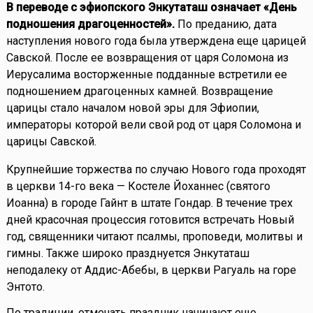
В переводе с эфиопского Энкутаташ означает «День
подношения драгоценностей».
По преданию, дата
наступления нового года была утверждена еще царицей
Савской. После ее возвращения от царя Соломона из
Иерусалима восторженные подданные встретили ее
подношением драгоценных камней. Возвращение
царицы стало началом новой эры для Эфиопии,
императоры которой вели свой род от царя Соломона и
царицы Савской.
Крупнейшие торжества по случаю Нового года проходят
в церкви 14-го века — Костеле Йоханнес (святого
Иоанна) в городе Гайнт в штате Гондар. В течение трех
дней красочная процессия готовится встречать Новый
год, священники читают псалмы, проповеди, молитвы и
гимны. Также широко празднуется Энкутаташ
неподалеку от Аддис-Абебы, в церкви Рагуаль на горе
Энтото.
По традиции, отмечать праздник начинают еще