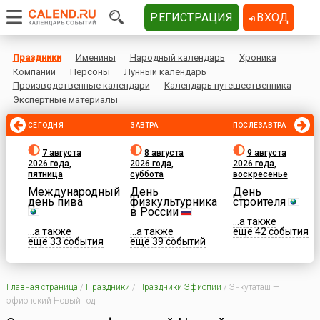
РЕГИСТРАЦИЯ
ВХОД
Праздники
Именины
Народный календарь
Хроника
Компании
Персоны
Лунный календарь
Производственные календари
Календарь путешественника
Экспертные материалы
СЕГОДНЯ
ЗАВТРА
ПОСЛЕЗАВТРА
7 августа
8 августа
9 августа
2026 года,
2026 года,
2026 года,
пятница
суббота
воскресенье
Международный
День
День
день пива
физкультурника
строителя
в России
...а также
...а также
...а также
еще 42 события
еще 33 события
еще 39 событий
Главная страница
/
Праздники
/
Праздники Эфиопии
/
Энкутаташ —
эфиопский Новый год