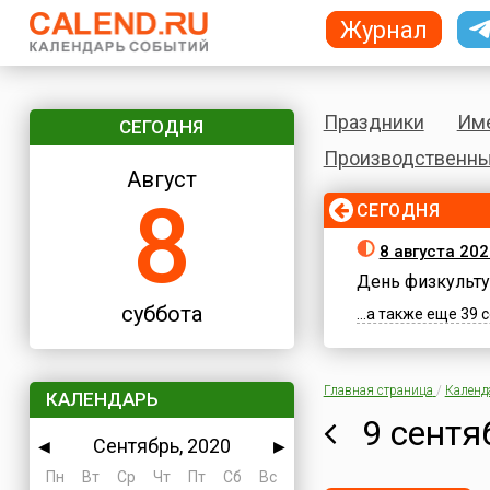
Журнал
Праздники
Им
СЕГОДНЯ
Производственны
Август
8
СЕГОДНЯ
8 августа 202
День физкульту
суббота
...а также еще 39
Главная страница
/
Календ
КАЛЕНДАРЬ
9 сентя
Сентябрь, 2020
◀
▶
Пн
Вт
Ср
Чт
Пт
Сб
Вс