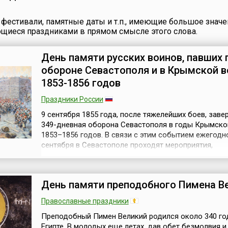
фестивали, памятные даты и т.п., имеющие большое значе
ющиеся праздниками в прямом смысле этого слова.
День памяти русских воинов, павших 
обороне Севастополя и в Крымской в
1853-1856 годов
Праздники России
9 сентября 1855 года, после тяжелейших боев, зав
349-дневная оборона Севастополя в годы Крымско
1853–1856 годов. В связи с этим событием ежегодн
сентября в Севастополе проходят мероприятия,
посвященные Дню памяти воинов, павших при обор
города и в годы войны.Крымская война (1853–1856)
война России с коалицией стран в составе Великоб
День памяти преподобного Пимена В
Франции, Турции и Сардинии...
Православные праздники
Преподобный Пимен Великий родился около 340 го
Египте. В молодых еще летах, дав обет безмолвия и