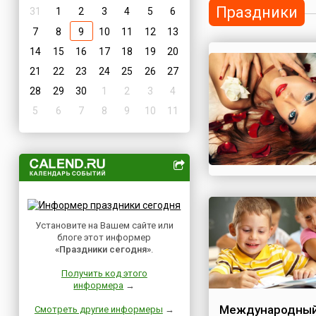
Праздники
31
1
2
3
4
5
6
7
8
9
10
11
12
13
14
15
16
17
18
19
20
21
22
23
24
25
26
27
28
29
30
1
2
3
4
5
6
7
8
9
10
11
Установите на Вашем сайте или
блоге этот информер
«Праздники сегодня»
.
Получить код этого
информера
→
Международный
Смотреть другие информеры
→