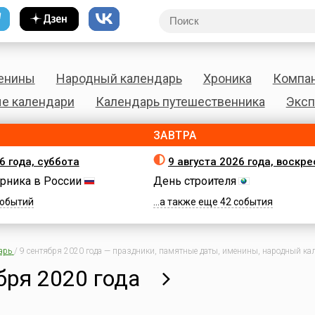
енины
Народный календарь
Хроника
Компа
е календари
Календарь путешественника
Эксп
ЗАВТРА
6 года, суббота
9 августа 2026 года, воскр
рника в России
День строителя
 событий
...а также еще 42 события
арь
/
9 сентября 2020 года — праздники, памятные даты, именины, народный кал
бря 2020 года