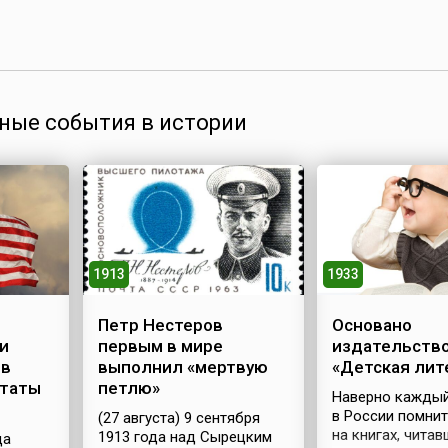
ные события в истории
1913
1933
Петр Нестеров
Основано
и
первым в мире
издательств
 в
выполнил «мертвую
«Детская лит
таты
петлю»
Наверно каждый
в России помни
(27 августа) 9 сентября
на книгах, читав
1913 года над Сырецким
да