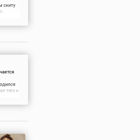
м скиту
о:
Святой
ечается
а
родился
ал тягу к
ями ушел
ь напали