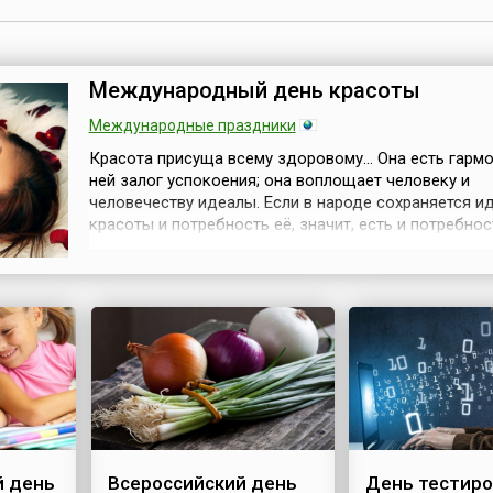
Международный день красоты
Международные праздники
Красота присуща всему здоровому... Она есть гармо
ней залог успокоения; она воплощает человеку и
человечеству идеалы. Если в народе сохраняется и
красоты и потребность её, значит, есть и потребнос
здоровья, нормы... тем самым гарантировано и выс
развитие этого народа (Ф.М. Достоевский).Междун
комитет по косметологии и эстетике СИДЕСКО про
инициативу создания Междунаро...
 день
Всероссийский день
День тестиро