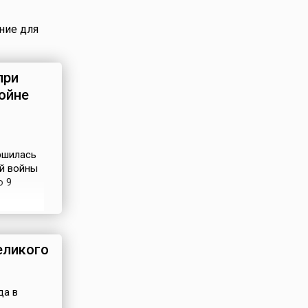
ние для
при
ойне
ершилась
й войны
о 9
оне
 – это
ритании,
еликого
да в