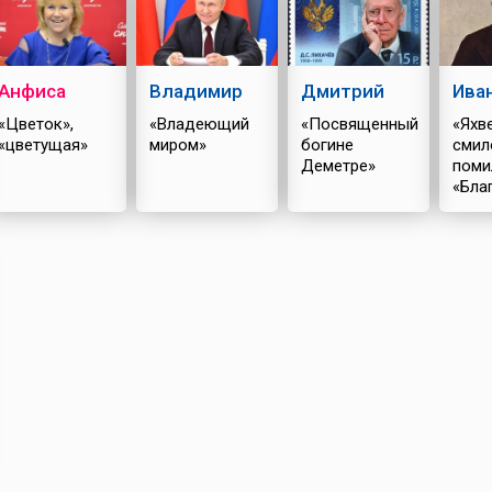
Анфиса
Владимир
Дмитрий
Ива
«Цветок»,
«Владеющий
«Посвященный
«Яхве
«цветущая»
миром»
богине
смил
Деметре»
поми
«Бла
Божи