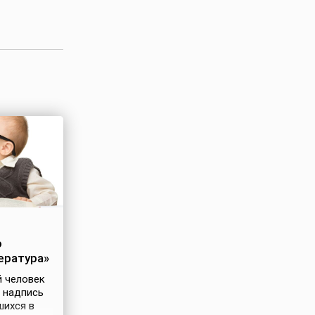
о
ература»
 человек
т надпись
шихся в