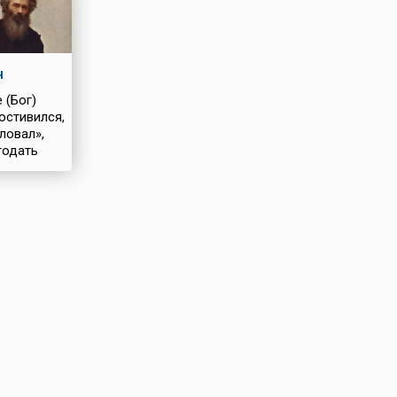
н
 (Бог)
остивился,
ловал»,
годать
я»