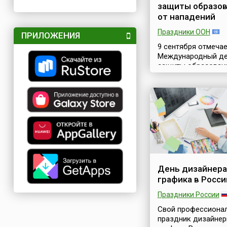
защиты образо
от нападений
Праздники ООН
ПРИЛОЖЕНИЯ
9 сентября отмечае
Международный д
защиты образован
нападений (англ.
International Day to 
Education from Attac
Чтобы привлечь вн
к возросшей пробл
небезопасности де
взрослых в стенах
образовательных
учреждений, 28 мая
года Генеральная
День дизайнера
Ассамблея ООН ут
графика в Росси
резолюцию 74/275,
провозгласив
Праздники России
Международный д
Свой профессиона
защиты образован
праздник дизайнер
сожалению, в усло