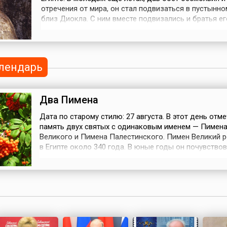
отречения от мира, он стал подвизаться в пустынно
близ Диокла. С ним вместе подвизались и братья ег
старший Анувий и младший, неизвестный по имени. 
Пимен, проводя дни и годы в трудах постнических и
непрестанно пребывая в молитвах, преуспевал в
добродетелях иноческих и, при помощ...
лендарь
Два Пимена
Дата по старому стилю: 27 августа. В этот день отм
память двух святых с одинаковым именем — Пимен
Великого и Пимена Палестинского. Пимен Великий 
в Египте около 340 года. В юные годы он почувствов
уединенной жизни и вместе с двумя родными брать
в Скитский монастырь. Однако в 407 году на обител
берберы и разрушили ее, а монахи переселились в
развалины языческ...