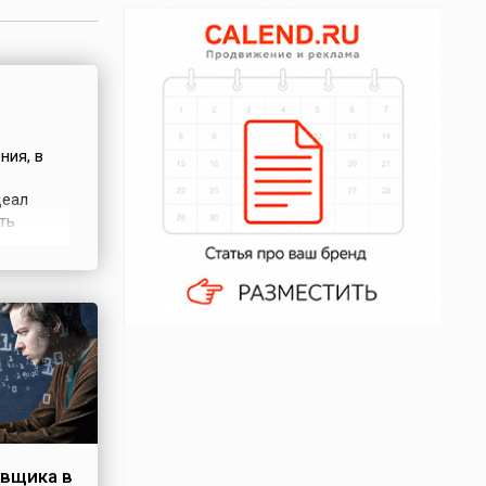
ния, в
деал
ть
шее
ародный
явил
вщика в