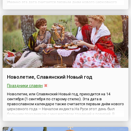
Именно эта дата считается первым днем нового церковного
года. Последним же праздником, завершающим церковный год,
является Успение Пресвятой Богородицы — 28 августа (по
новому стилю), а пе...
Новолетие, Славянский Новый год
Праздники славян
Новолетие, или Славянский Новый год, приходится на 14
сентября (1 сентября по старому стилю). Эта дата в
православном календаре также считается первым днём нового
церковного года — Началом индикта.На Руси этот день был
большим праздником с множеством традиций и поверий. В
связи с наступлением осени и нового года заканчивались
многие работы в поле и начинались засидки, то есть работа в
избах пр...