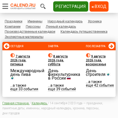
РЕГИСТРАЦИЯ
ВХОД
Праздники
Именины
Народный календарь
Хроника
Компании
Персоны
Лунный календарь
Производственные календари
Календарь путешественника
Экспертные материалы
СЕГОДНЯ
ЗАВТРА
ПОСЛЕЗАВТРА
7 августа
8 августа
9 августа
2026 года,
2026 года,
2026 года,
пятница
суббота
воскресенье
Международный
День
День
день пива
физкультурника
строителя
в России
...а также
...а также
...а также
еще 42 события
еще 33 события
еще 39 событий
Главная страница
/
Календарь
/
14 сентября 2020 года — праздники,
памятные даты, именины, народный календарь, хроника, персоны,
дни городов