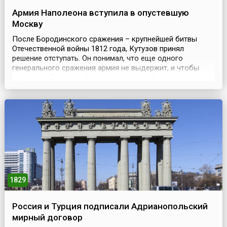
Армия Наполеона вступила в опустевшую
Москву
После Бородинского сражения – крупнейшей битвы
Отечественной войны 1812 года, Кутузов принял
решение отступать. Он понимал, что еще одного
генерального сражения армия не выдержит, и чтобы
сохранить боеспособность русских, войска отступили и
оставили Москву Наполеону.(2) 14 сентября 1812 года
Наполеон занял Москву без боя. Французская армия
вступила в опустевшую Москву. Наполеон был уверен,
что...
1829
Россия и Турция подписали Адрианопольский
мирный договор