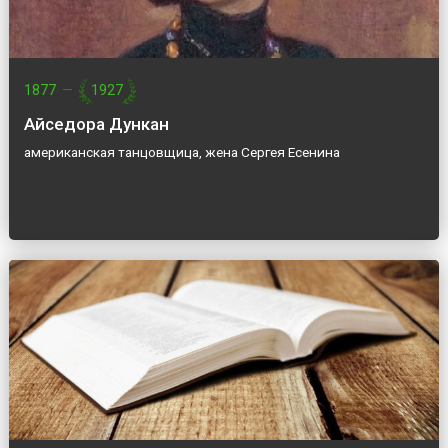
1877
—
1927
Айседора Дункан
американская танцовщица, жена Сергея Есенина