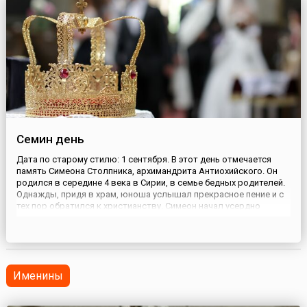
Семин день
Дата по старому стилю: 1 сентября. В этот день отмечается
память Симеона Столпника, архимандрита Антиохийского. Он
родился в середине 4 века в Сирии, в семье бедных родителей.
Однажды, придя в храм, юноша услышал прекрасное пение и с
тех пор обратился к христианству. Симеон начал усердно
молиться Богу и просил указать ему, как жить дальше. В конце
концов, он решил стать монахом, покинул родительск...
Именины