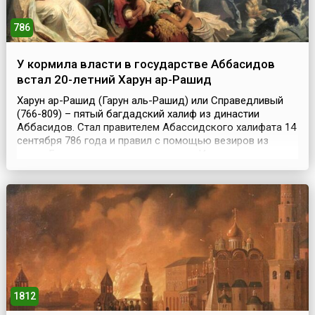
786
У кормила власти в государстве Аббасидов
встал 20-летний Харун ар-Рашид
Харун ар-Рашид (Гарун аль-Рашид) или Справедливый
(766-809) – пятый багдадский халиф из династии
Аббасидов. Стал правителем Абассидского халифата 14
сентября 786 года и правил с помощью везиров из
семьи Бармакидов, представлявших Иранскую
феодальную аристократию, а после их отстранения в 803
году стал править единолично. Умер в 809 году во время
военного похода.Харун превратил Багдад в блестящ...
1812