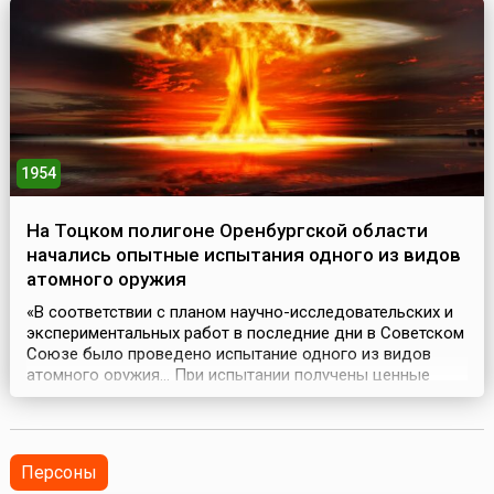
фронта и Краснознаменного Балтийского флота и част...
1954
На Тоцком полигоне Оренбургской области
начались опытные испытания одного из видов
атомного оружия
«В соответствии с планом научно-исследовательских и
экспериментальных работ в последние дни в Советском
Союзе было проведено испытание одного из видов
атомного оружия… При испытании получены ценные
результаты, которые помогут советским ученым и
инженерам успешно решить задачи по защите от
атомного нападения». Сообщение ТАСС от 17 сентября
1954 года. 14 сентября 1954 года на Тоцком военном
Персоны
по...