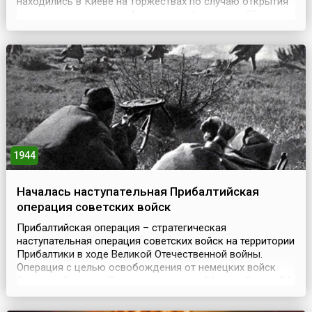
находились в Киеве на торжествах по случаю открытия
памятника императору Александру II в связи с 50-летием
отмены крепостного права. Вечером (1) 14 сентября
1911 года императорская семья и всё окружение
присутствовали на спектакле «Сказка о царе Салта...
1944
Началась наступательная Прибалтийская
операция советских войск
Прибалтийская операция – стратегическая
наступательная операция советских войск на территории
Прибалтики в ходе Великой Отечественной войны.
Операция с целью освобождения от немецких войск
Эстонии, Латвии и Литвы проходила с 14 сентября по 24
ноября 1944 года. В ней приняли участие войска 1-го, 2-
го и 3-го Прибалтийских фронтов, Ленинградского