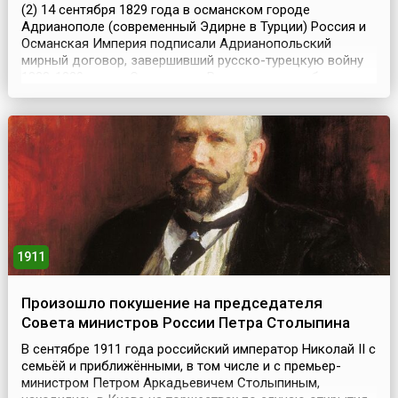
(2) 14 сентября 1829 года в османском городе
Адрианополе (современный Эдирне в Турции) Россия и
Османская Империя подписали Адрианопольский
мирный договор, завершивший русско-турецкую войну
1828-1829 годов. Со стороны России договор был
подписан А.Ф. Орловым и Ф.П. Паленом, со стороны
Турции – Мехмед Садык-эфенди и Абдул Кадыр-
беем.Согласно договору, Россия возвращала Турции
все территории в е...
1911
Произошло покушение на председателя
Совета министров России Петра Столыпина
В сентябре 1911 года российский император Николай II с
семьёй и приближёнными, в том числе и с премьер-
министром Петром Аркадьевичем Столыпиным,