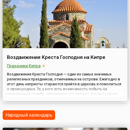
Воздвижение Креста Господня на Кипре
Праздники Кипра
Воздвижение Креста Господня — один из самых значимых
религиозных праздников, отмечаемых на острове. Ежегодно в
этот день киприоты стараются прийти в церковь и помолиться
о своих родных. Те, у кого есть возможность побыть на
праздничной службе, непременно это делают. Когда-то много
веков назад царица Елена (мать византийского императора
Константина Великого) пожелала найти в Иерусалиме Крест, н...
Народный календарь