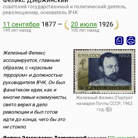
Феликс Дзержинский
советский государственный и политический деятель,
революционер, основатель ВЧК
11 сентября
1877
—
20 июля
1926
149 лет назад
100 лет назад
Железный Феликс
ассоциируется, главным
образом, с «красным
террором» и должностью
руководителя ВЧК. Он был
фанатиком идеи, как и
многие левые коммунисты,
Железный Феликс (Портрет
на марке Почты СССР, 1962
свято верил в дело
год,
)
революции и был готов
идти до конца, чего бы это
ни стоило.