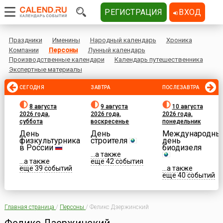
РЕГИСТРАЦИЯ
ВХОД
Праздники
Именины
Народный календарь
Хроника
Компании
Персоны
Лунный календарь
Производственные календари
Календарь путешественника
Экспертные материалы
СЕГОДНЯ
ЗАВТРА
ПОСЛЕЗАВТРА
8 августа
9 августа
10 августа
2026 года,
2026 года,
2026 года,
суббота
воскресенье
понедельник
День
День
Международны
физкультурника
строителя
день
в России
биодизеля
...а также
...а также
еще 42 события
еще 39 событий
...а также
еще 40 событий
Главная страница
/
Персоны
/
Феликс Дзержинский