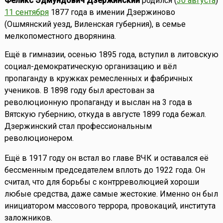
Феликс Эдмундович Дзержинский
родился (
30 августа
)
11 сентября
1877 года в имении Дзержиново
(Ошмянский уезд, Виленская губерния), в семье
мелкопоместного дворянина.
Ещё в гимназии, осенью 1895 года, вступил в литовскую
социал-демократическую организацию и вёл
пропаганду в кружках ремесленных и фабричных
учеников. В 1898 году был арестован за
революционную пропаганду и выслан на 3 года в
Вятскую губернию, откуда в августе 1899 года бежал.
Дзержинский стал профессиональным
революционером.
Ещё в 1917 году он встал во главе ВЧК и оставался её
бессменным председателем вплоть до 1922 года. Он
считал, что для борьбы с контрреволюцией хороши
любые средства, даже самые жестокие. Именно он был
инициатором массового террора, провокаций, института
заложников.