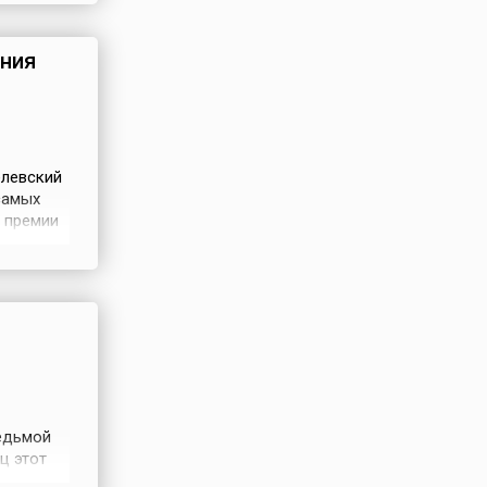
ения
елевский
самых
 премии
дит
щиеся
я и
едьмой
ц этот