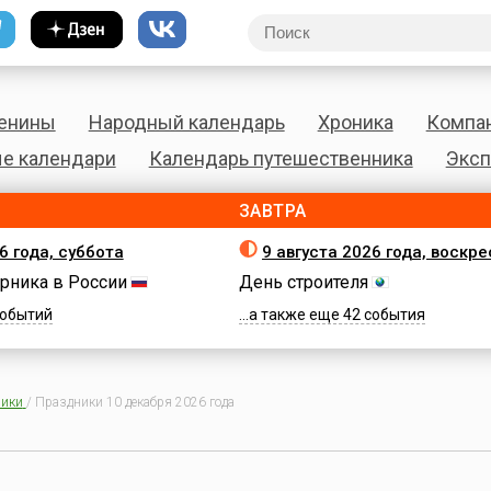
енины
Народный календарь
Хроника
Компа
е календари
Календарь путешественника
Эксп
ЗАВТРА
6 года, суббота
9 августа 2026 года, воскр
рника в России
День строителя
 событий
...а также еще 42 события
ики
/
Праздники 10 декабря 2026 года