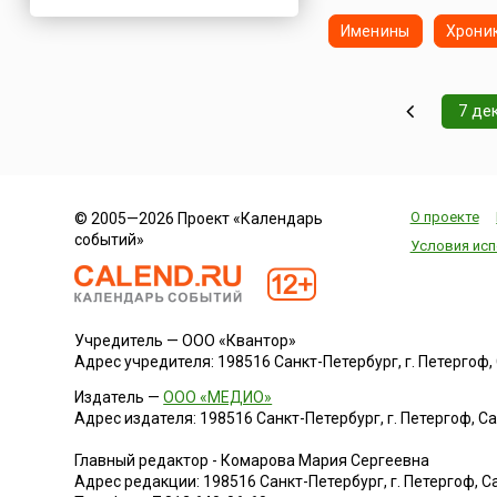
Нигерия
Именины
Хрони
Нидерланды
Новая Зеландия
7 де
Норвегия
ОАЭ
Оман
Пакистан
О проекте
© 2005—2026 Проект «Календарь
Палестина
событий»
Условия исп
Панама
Перу
Польша
Учредитель — ООО «Квантор»
Португалия
Адрес учредителя: 198516 Санкт-Петербург, г. Петергоф, Са
Румыния
Издатель —
ООО «МЕДИО»
США
Адрес издателя: 198516 Санкт-Петербург, г. Петергоф, Санк
Саудовская Аравия
Главный редактор - Комарова Мария Сергеевна
Сербия
Адрес редакции:
198516
Санкт-Петербург, г. Петергоф
,
Са