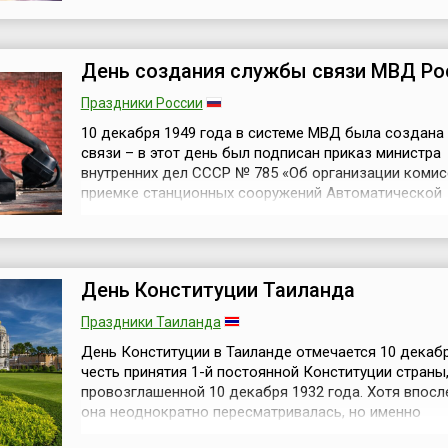
запрещается вести войны. И связано это именно с
праздником Ночь Рагаиб, отмечаемым в первую пя
ночь священного месяца Раджаб. Священность праз
День создания службы связи МВД Ро
Праздники России
10 декабря 1949 года в системе МВД была создана
связи – в этот день был подписан приказ министра
внутренних дел СССР № 785 «Об организации комис
приемке станционных сооружений Автоматической
телефонной станции МВД СССР».Дата создания сл
была утверждена в качестве праздника приказом м
внутренних дел РФ № 590 от 9 августа 1999 года «О
объявлении Дня создания службы связи...
День Конституции Таиланда
Праздники Таиланда
День Конституции в Таиланде отмечается 10 декабр
честь принятия 1-й постоянной Конституции страны
провозглашенной 10 декабря 1932 года. Хотя впос
она неоднократно пересматривалась, но именно
Конституция 1932 года стала главным законом стра