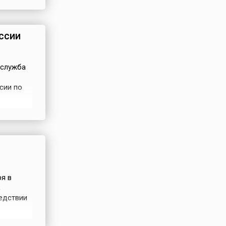
тничную
дни...
ссии
 служба
сии по
ужбы
инистра
б
я в
,
ледствии
ны и