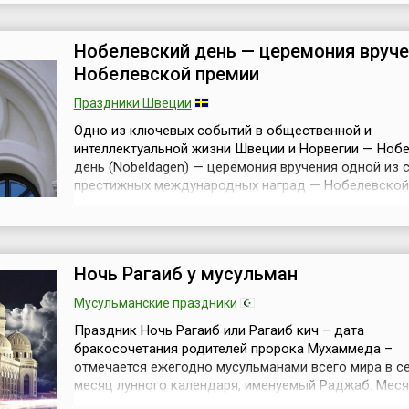
с Днем прав человека потому, что организации, его
учредившие, хотели подчеркн...
Нобелевский день — церемония вруч
Нобелевской премии
Праздники Швеции
Одно из ключевых событий в общественной и
интеллектуальной жизни Швеции и Норвегии — Ноб
день (Nobeldagen) — церемония вручения одной из 
престижных международных наград — Нобелевской
(швед. Nobelpriset, англ. Nobel Prize), которая прохо
ежегодно 10 декабря. Она присуждается за выдаю
научные исследования, революционные изобретени
крупный вклад в культуру и развитие о...
Ночь Рагаиб у мусульман
Мусульманские праздники
Праздник Ночь Рагаиб или Рагаиб кич – дата
бракосочетания родителей пророка Мухаммеда –
отмечается ежегодно мусульманами всего мира в с
месяц лунного календаря, именуемый Раджаб. Меся
священен для мусульман. В течение месяца Раджаб