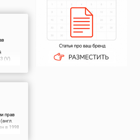
ав
й
 (V).
иям было
ыла
..
и прав
(англ.
ен в 1998
рав
один день