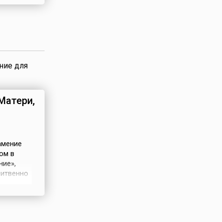
ая
ние для
Матери,
амение
ом в
ние»,
литвенно
лого
ый
гоматери