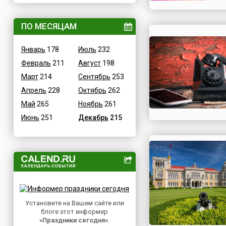
ВОВ
Дания
Водные
ПО МЕСЯЦАМ
Египет
Гастрономические
Зимбабве
Январь
178
Июль
232
Детские
Израиль
Февраль
211
Август
198
В честь икон
Индия
Март
214
Сентябрь
253
Дни памяти святых
Иордания
Апрель
228
Октябрь
262
Конституционные
Ирак
Май
265
Ноябрь
261
Культурные
Иран
Июнь
251
Декабрь
215
Масс-медийные
Ирландия
Молодежные
Исландия
Научно-технические
Испания
Независимые
Италия
Необычные
Йемен
Природные
Казахстан
Медицинские
Установите на Вашем сайте или
Камерун
блоге этот информер
Посты
Канада
«Праздники сегодня»
.