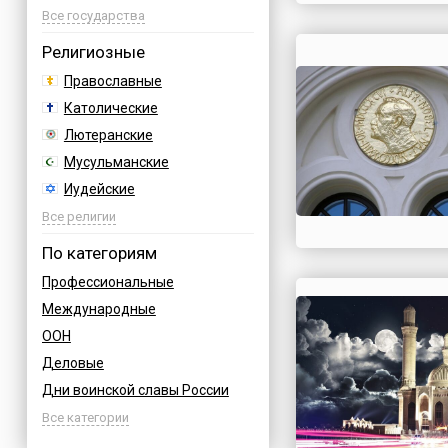
Азербайджан
Все государства
Албания
Религиозные
Аргентина
Православные
Армения
Католические
Афганистан
Лютеранские
Багамы
Мусульманские
Бахрейн
Иудейские
Бельгия
Буддийские
Все религии
Болгария
Индуизм
По категориям
Босния
Бахаи
Профессиональные
Бразилия
Зороастризм
Международные
Великобритания
Славянские
ООН
Венгрия
Языческие
Деловые
Вьетнам
Дни воинской славы России
Германия
Армейские
Все категории
Греция
Величественные
Грузия