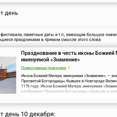
явилась значительным прогрессом по сравнению с
принимаемыми ранее временными Уставами.Народн
партия, официально зарегистрированная в авгус...
от день
фестивали, памятные даты и т.п., имеющие большое значе
ющиеся праздниками в прямом смысле этого слова.
Празднование в честь иконы Божией 
именуемой «Знамение»
Православные праздники
Икона Божией Матери, именуемая «Знамение», — зн
Пресвятой Богородицы, бывшее в Новгороде Велик
1170 году. Икона Божией Матери, именуемая «Знаме
изображает Пресвятую Богородицу, сидящую и мо
подъемлющую руки Свои; на груди ее, на фоне круг
щита (или сферы) — благословляющий Божественн
Младенец — Спас-Эммануил. Такое изображение Бо
относится к числу самых пер...
от день 10 декабря: