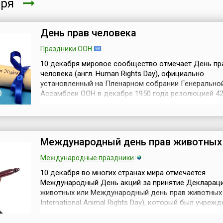
бря
День прав человека
Праздники ООН
10 декабря мировое сообщество отмечает День пр
человека (англ. Human Rights Day), официально
установленный на Пленарном собрании Генерально
Ассамблеи ООН в декабре 1950 года резолюцией 423
Всем государствам и заинтересованным организац
предложено принять этот день и проводить
соответствующие мероприятия. Дата 10 декабря б
выбрана в честь принятия и провозглашения Генерал.
Международный день прав животных
Международные праздники
10 декабря во многих странах мира отмечается
Международный День акций за принятие Деклараци
животных или Международный день прав животных 
International Animal Rights Day), который был учрежд
году – в 50-ю годовщину подписания Декларации п
человека. И это не совпадение – он празднуется в 