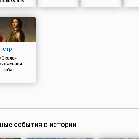
«Благодать
Божия»
Петр
«Скала»,
«каменная
глыба»
ные события в истории