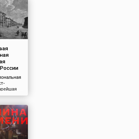
вая
ная
ая
 России
иональная
кт-
тарейшая
я
ны, вторая
ндов в
ре
-
ких
ссийский