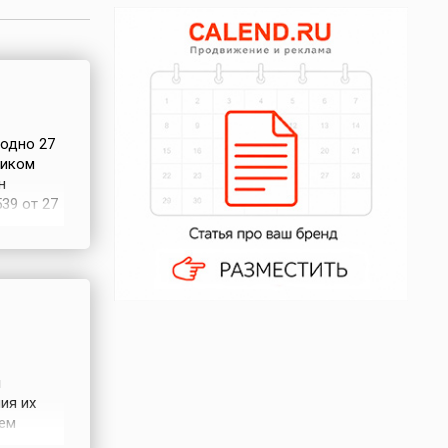
одно 27
ником
н
39 от 27
й вклад
и
ия их
нем
пканалар