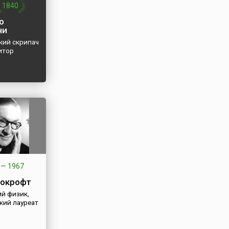
1840
о
ни
кий скрипач
итор
—
1967
окрофт
ий физик,
кий лауреат