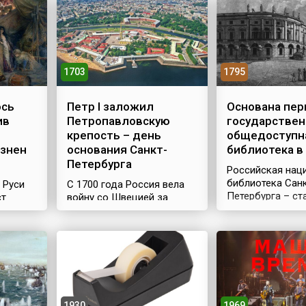
1703
1795
ось
Петр I заложил
Основана пер
ив
Петропавловскую
государствен
крепость – день
общедоступн
азнен
основания Санкт-
библиотека в
Петербурга
Российская нац
библиотека Сан
 Руси
С 1700 года Россия вела
Петербурга – с
ст
войну со Швецией за
государственна
атации
выход в Балтийское море.
библиотека стра
К лету 1703 года были
по величине фо
ния
отвоеваны земли в устье
России, одно из
й привел
Невы, для защиты
крупнейших в ми
м,
которых от нападения
информационно
шведов здесь было
библиографичес
ие
необходимо закрепиться.
учреждений, ро
о
Захваченную крепость
1930
1969