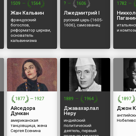
иной 18
1509
—
1564
?
—
1606
1782
—
«Маши...
исследовательскую ...
 км).
л
Жан Кальвин
Лжедмитрий I
Никкол
Пагани
французский
русский царь (1605-
богослов,
1606), самозванец
итальянс
реформатор церкви,
и композ
основатель
кальвинизма
1877
—
1927
1889
—
1964
1897
Айседора
Джавахарлал
Джон К
Дункан
Неру
английск
американская
индийский
Нобелевс
танцовщица, жена
политический
Сергея Есенина
деятель, первый
премьер-министр