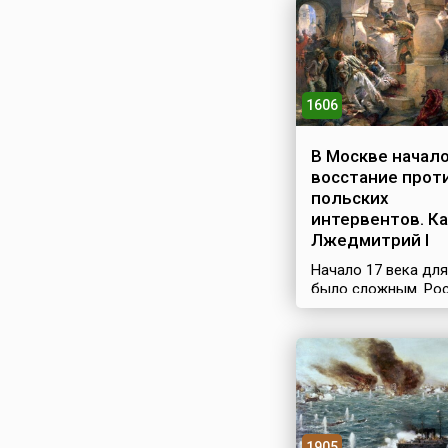
1606
В Москве начал
восстание прот
польских
интервентов. К
Лжедмитрий I
Начало 17 века для
было сложным. Ро
феодальной эксплу
привел к резкому
ухудшению положе
крестьян. Неурожа
к голоду и болезня
население массами
умирало, а правящ
классы безудержн
1905