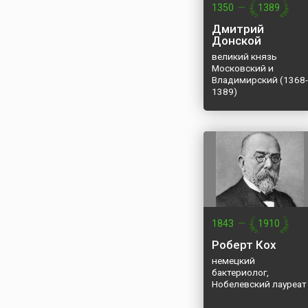
Дальний Восток дл
1350
—
1389
тысяч миль (33 тыс.
Японский флот име
Дмитрий
Донской
преимущество в...
великий князь
Московский и
Владимирский (1368-
1389)
1843
—
1910
Роберт Кох
немецкий
бактериолог,
Нобелевский лауреат