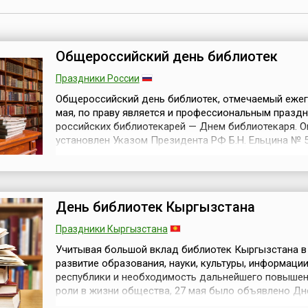
Общероссийский день библиотек
Праздники России
Общероссийский день библиотек, отмечаемый ежег
мая, по праву является и профессиональным празд
российских библиотекарей — Днем библиотекаря. О
установлен Указом Президента РФ Б.Н. Ельцина № 5
мая 1995 года.В Указе говорится:«Учитывая большо
российских библиотек в развитие отечественного
просвещения, науки и культуры и необходимость
дальнейшего повышения их роли в ...
День библиотек Кыргызстана
Праздники Кыргызстана
Учитывая большой вклад библиотек Кыргызстана в
развитие образования, науки, культуры, информаци
республики и необходимость дальнейшего повышен
роли в жизни общества, 27 мая было объявлено Д
библиотек Кыргызстана (кирг. Кыргызстандын ките