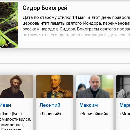
Сидор Бокогрей
Дата по старому стилю: 14 мая. В этот день правосл
церковь чтит память святого Исидора, переименова
русском народе в Сидора. Бокогреем святого прозв
потому, что с его праздника прекращают дуть севе
ветры — «сиверы». Люди говорили: «На день Сидора
все сиверы». Также на Сидора прилетают из-за тепл
морей стрижи и ласточки-касаточки, которые несут 
тепло.Ран...
Иван
Леонтий
Максим
Мар
«Яхве (Бог)
«Львиный»
«Величайший»
«Мол
смилостивился,
помиловал»,