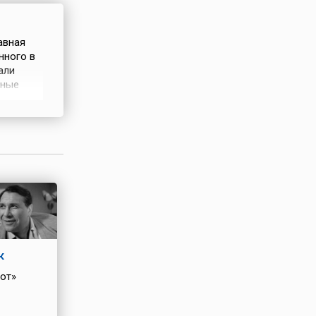
авная
нного в
али
рные
 отойдут
ых
на Русь
к
от»