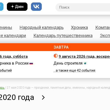
енины
Народный календарь
Хроника
Компа
е календари
Календарь путешественника
Эксп
ЗАВТРА
6 года, суббота
9 августа 2026 года, воскр
рника в России
День строителя
 событий
...а также еще 42 события
арь
/
27 мая 2020 года — праздники, памятные даты, именины, народный календа
2020 года