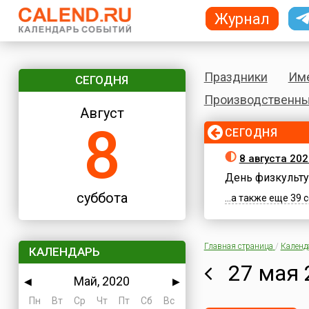
Журнал
Праздники
Им
СЕГОДНЯ
Производственны
Август
8
СЕГОДНЯ
8 августа 202
День физкульту
суббота
...а также еще 39
Главная страница
/
Календ
КАЛЕНДАРЬ
27 мая 
Май, 2020
◀
▶
Пн
Вт
Ср
Чт
Пт
Сб
Вс