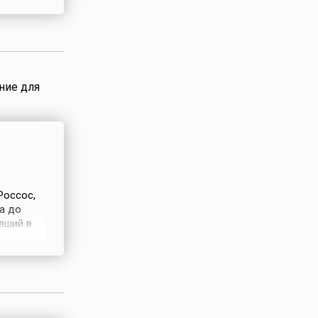
спублики
ние для
Россос,
а до
вший в
вший в
 долгие