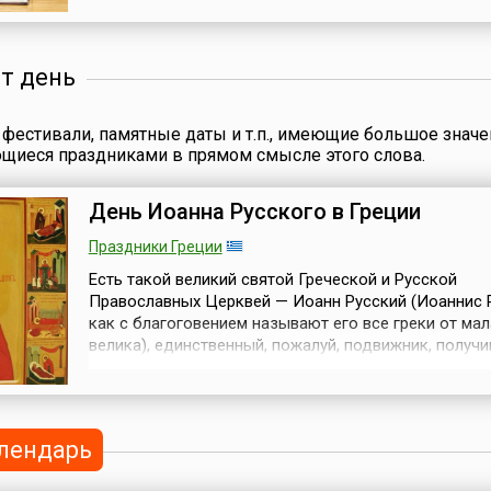
күнү) Постановлением Правительства Кыргызской Ре
№ 308 от 17 июня 2008 года.Впервые свой
профессиональный праздник в 2009 году отмети...
от день
фестивали, памятные даты и т.п., имеющие большое значе
ющиеся праздниками в прямом смысле этого слова.
День Иоанна Русского в Греции
Праздники Греции
Есть такой великий святой Греческой и Русской
Православных Церквей — Иоанн Русский (Иоаннис 
как с благоговением называют его все греки от мал
велика), единственный, пожалуй, подвижник, получи
прозвание имя целого народа: «Русский» с большой
буквы.Простой солдат армии Петра Великого, попа
турецкий плен, проведший там 13 лет и, несмотря на
истязания, отказавшийся п...
лендарь