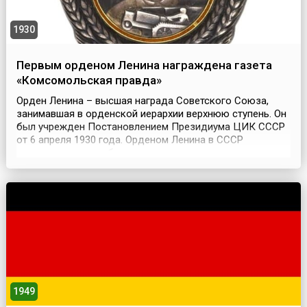
1930
Первым орденом Ленина награждена газета
«Комсомольская правда»
Орден Ленина – высшая награда Советского Союза,
занимавшая в орденской иерархии верхнюю ступень. Он
был учрежден Постановлением Президиума ЦИК СССР
от 6 апреля 1930 года. Орденом Ленина в СССР
награждали за особо выдающиеся заслуги в
революционном движении, трудовой деятельности,
защите социалистического отечества, развитии дружбы
и сотрудничества между народами, укреплении мира и
иные особо в...
1949