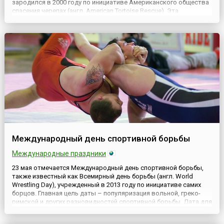
зародился в 2000 году по инициативе Американского общества
спасения черепах (англ. American Tortoise Rescue). Эта
организация была основана энтузиастами в 1990 году в Малибу
(штат Калифорния, США) для сохранения популяции ч...
Международный день спортивной борьбы
Международные праздники
23 мая отмечается Международный день спортивной борьбы,
также известный как Всемирный день борьбы (англ. World
Wrestling Day), учрежденный в 2013 году по инициативе самих
борцов. Главная цель даты – популяризация вольной, греко-
римской и других разновидностей спортивной борьбы. Дата для
праздника выбрана в связи с тем, что 23 мая 1904 года в Вене
(Австро-Венгрия) состоялся первый чемпионат мир...