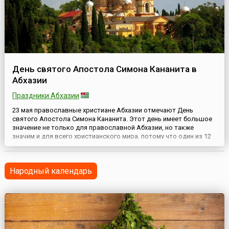
День святого Апостола Симона Кананита в
Абхазии
Праздники Абхазии
23 мая православные христиане Абхазии отмечают День
святого Апостола Симона Кананита. Этот день имеет большое
значение не только для православной Абхазии, но также
значим и для всего христианского мира, потому что один из 12
апостолов Иисуса Христа проповедовал в Абхазии, и здесь
покоятся его мощи. В честь этого святого на месте его
захоронения в Новом Афоне в 9-10 веках был воздвигнут
Народный календарь
храм....