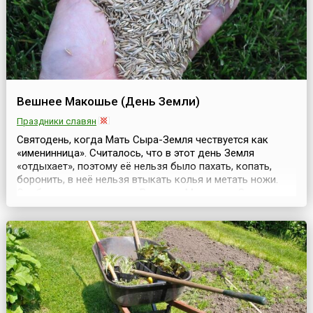
Вешнее Макошье (День Земли)
Праздники славян
Святодень, когда Мать Сыра-Земля чествуется как
«именинница». Считалось, что в этот день Земля
«отдыхает», поэтому её нельзя было пахать, копать,
боронить, в неё нельзя втыкать колья и метать ножи.
Особо чтили в этот день Велеса и Макошь — Земных
заступников. Волхвы выходили в поле, ложились на
траву — слушали Землю.На зачине во вспаханную загодя
борозду клали зерно и лили пиво, приговаривая, ...