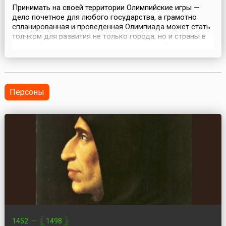
Принимать на своей территории Олимпийские игры —
дело почетное для любого государства, а грамотно
спланированная и проведенная Олимпиада может стать
толчком для развития не только города, но и страны в
целом. А значит — и принести немалую прибыль
инвесторам, принимающим участие в проектах,
связанных с организацией игр.23 мая 2003 года Москва
стала официальным кандидатом на проведение
Олимпийск...
Персоны
1452
—
1498