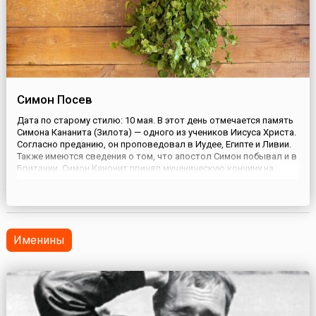
Симон Посев
Дата по старому стилю: 10 мая. В этот день отмечается память
Симона Кананита (Зилота) — одного из учеников Иисуса Христа.
Согласно преданию, он проповедовал в Иудее, Египте и Ливии.
Также имеются сведения о том, что апостол Симон побывал и в
Британии. Симон Канонит принял мученическую кончину на
Черноморском побережье Кавказа.День памяти святого
Симона в народном календаре совпал с более древн...
Именины