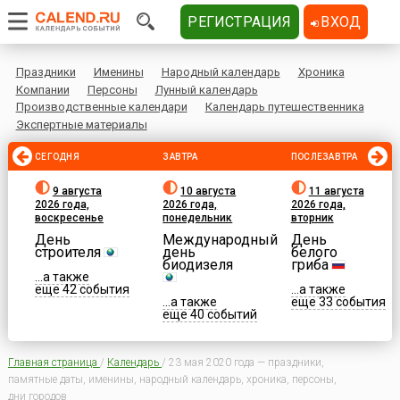
РЕГИСТРАЦИЯ
ВХОД
Праздники
Именины
Народный календарь
Хроника
Компании
Персоны
Лунный календарь
Производственные календари
Календарь путешественника
Экспертные материалы
СЕГОДНЯ
ЗАВТРА
ПОСЛЕЗАВТРА
9 августа
10 августа
11 августа
2026 года,
2026 года,
2026 года,
воскресенье
понедельник
вторник
День
Международный
День
строителя
день
белого
биодизеля
гриба
...а также
еще 42 события
...а также
...а также
еще 33 события
еще 40 событий
Главная страница
/
Календарь
/
23 мая 2020 года — праздники,
памятные даты, именины, народный календарь, хроника, персоны,
дни городов