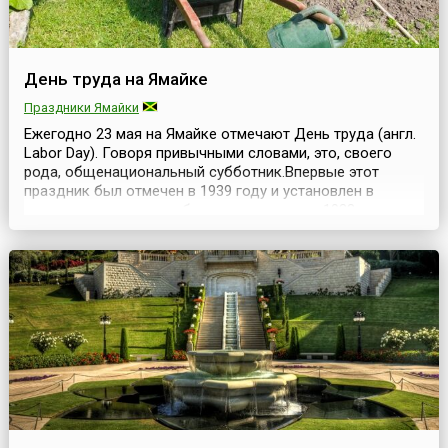
День труда на Ямайке
Праздники Ямайки
Ежегодно 23 мая на Ямайке отмечают День труда (англ.
Labor Day). Говоря привычными словами, это, своего
рода, общенациональный субботник.Впервые этот
праздник был отмечен в 1939 году и установлен в
память о восстании рабочих в этот день в 1938 году,
которое способствовало развитию движения за
независимость Ямайки. Ямайка — остров,
благословленный удивительной красотой. Но время
вкупе с без...