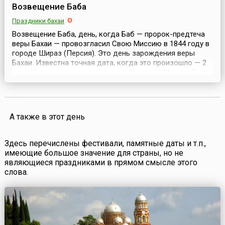
Возвещение Баба
Праздники бахаи
Возвещение Баба, день, когда Баб — пророк-предтеча
веры Бахаи — провозгласил Свою Миссию в 1844 году в
городе Шираз (Персия). Это день зарождения веры
Бахаи. Известна точная дата, когда это произошло — 2
часа 11 минут после завершения 22 мая 1844 года. В этот
день молодой персидский купец Сийид Али Мухаммад,
принявший в последствии имя «Баб» (в переводе с
арабского «Врата»), провозгласил, что Он п...
А также в этот день
Здесь перечислены фестивали, памятные даты и т.п.,
имеющие большое значение для страны, но не
являющиеся праздниками в прямом смысле этого
слова.