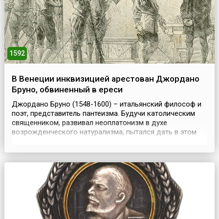
1592
В Венеции инквизицией арестован Джордано
Бруно, обвиненный в ереси
Джордано Бруно (1548-1600) – итальянский философ и
поэт, представитель пантеизма. Будучи католическим
священником, развивал неоплатонизм в духе
возрожденческого натурализма, пытался дать в этом
ключе философскую интерпретацию учения Коперника.
Обвиненный в ереси в 1576 году, Бруно бежал сначала в
Рим, а затем за пределы Италии; переезжал из города в
город, занимался чтением лекций и сочинением...