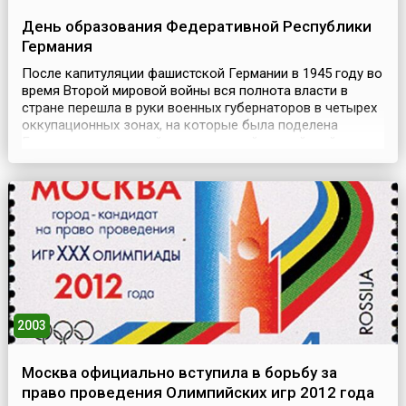
День образования Федеративной Республики
Германия
После капитуляции фашистской Германии в 1945 году во
время Второй мировой войны вся полнота власти в
стране перешла в руки военных губернаторов в четырех
оккупационных зонах, на которые была поделена
Германия – советской, американской, английской и
французской. Начало «холодной войны», растущая
конфронтация между СССР и Западом делали
невозможным воссоздание единого германского
государства. Поэтом...
2003
Москва официально вступила в борьбу за
право проведения Олимпийских игр 2012 года