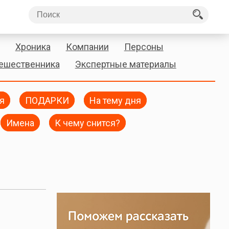
Хроника
Компании
Персоны
тешественника
Экспертные материалы
я
ПОДАРКИ
На тему дня
Имена
К чему снится?