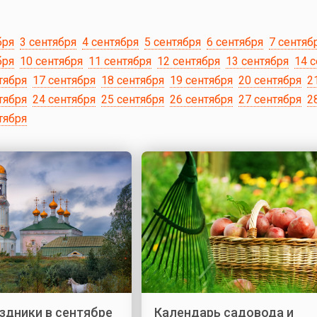
бря
3 сентября
4 сентября
5 сентября
6 сентября
7 сентяб
бря
10 сентября
11 сентября
12 сентября
13 сентября
14 
тября
17 сентября
18 сентября
19 сентября
20 сентября
2
тября
24 сентября
25 сентября
26 сентября
27 сентября
2
тября
здники в сентябре
Календарь садовода и