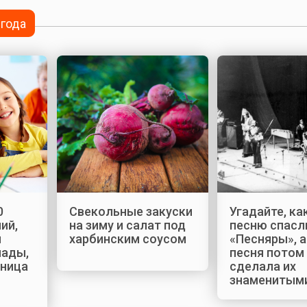
 года
0
Свекольные закуски
Угадайте, к
ий,
на зиму и салат под
песню спасл
я
харбинским соусом
«Песняры», а
пады,
песня потом
ница
сделала их
знаменитым