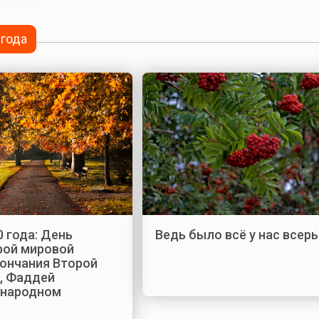
 года
0 года: День
Ведь было всё у нас всер
рой мировой
кончания Второй
, Фаддей
 народном