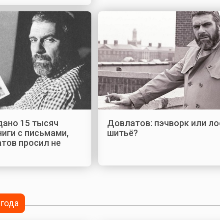
дано 15 тысяч
Довлатов: пэчворк или л
иги с письмами,
шитьё?
тов просил не
 года