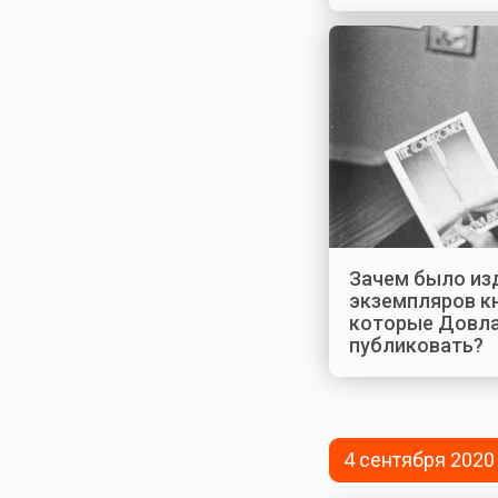
Зачем было из
экземпляров кн
которые Довла
публиковать?
4 сентября 2020