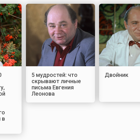
0
5 мудростей: что
Двойник
скрывают личные
у,
письма Евгения
ой
Леонова
го
 в