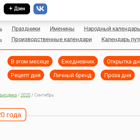
ь
Праздники
Именины
Народный календарь
ь
Производственные календари
Календарь пу
В этом месяце
Ежедневник
Открытка дн
Рецепт дня
Личный бренд
Проза дня
риодика
/
2020
/ Сентябрь
20 года