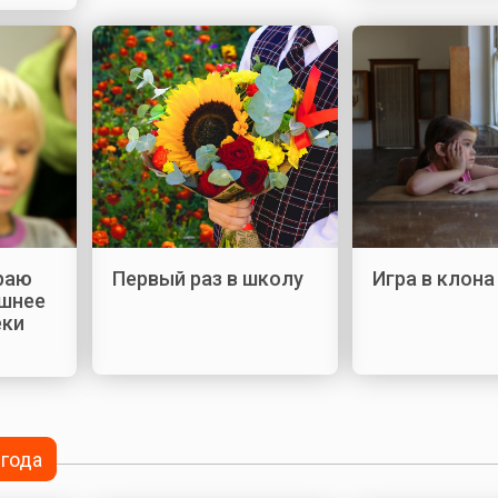
раю
Первый раз в школу
Игра в клона
шнее
еки
 года