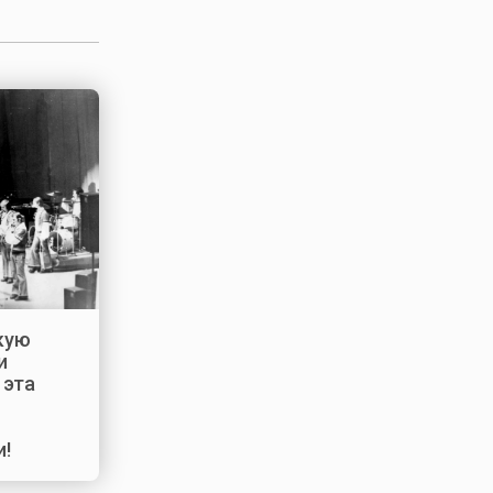
акую
и
 эта
и!