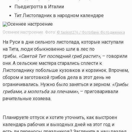
Пьедигротта в Италии
Тит Листопадник
в народном календаре
Осеннее настроение. Фото:
© tankist276 / Фотобанк Фотодженика
На Руси в дни сильного листопада, которые наступали
на Тита, люди обыкновенно шли в лес по
грибы.
«Святой Тит последний гриб растит»
, – говорили
они. А сельские мастера старались сплести к
Листопаднику побольше кузовков и корзинок. Впрочем,
сбором и заготовкой грибов дела в этот день не
ограничивались. Нужно было заняться и зерном.
«Грибы
грибами, а молотьба за плечами»
, – приговаривали
рачительные хозяева.
Планируете отпуск и хотите уточнить, как выстроен
календарь рабочих и выходных дней на этот год и
есть ли переносы праздников? Загляните в наш раздел