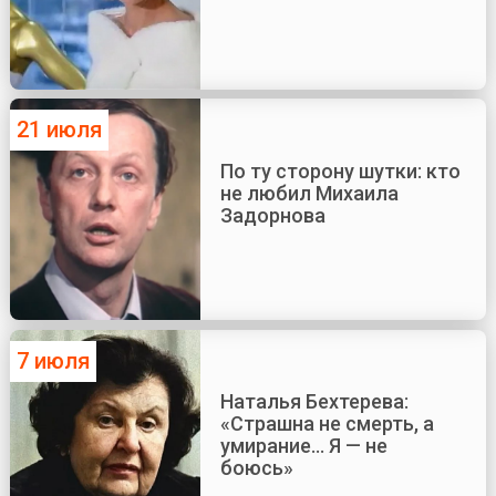
21 июля
По ту сторону шутки: кто
не любил Михаила
Задорнова
7 июля
Наталья Бехтерева:
«Страшна не смерть, а
умирание... Я — не
боюсь»