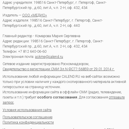
Адрес учредителя: 198516 Санкт-Петербург, г. Петергоф, Санкт-
Петербургский пр., д.60, лит.А, ч.п. 2-Н, оф. 432, 434
Издатель —
ООО «МЕДИО»
Адрес издателя: 198516 Санкт-Петербург, г. Петергоф, Санкт-
Петербургский пр., д.60, лит.А, ч.п. 2-Н, оф. 440
Главный редактор - Комарова Мария Сергеевна
Адрес редакции:
198516
Санкт-Петербург, г. Петергоф
,
Санкт-
Петербургский пр., д.60, лит.А, ч.п. 2-Н, оф. 432, 434
Телефон:
+7 812 640-06-60
Электронная почта:
askme@calend.ru
Сетевое издание зарегистрировано Роскомнадзором,
Свидетельство о регистрации СМИ Эл.N ФС77-56859 от 29.01.2014 г.
Использование любой информации CALEND.RU на веб-сайтах возможно
только при условии наличия у каждого скопированного материала активной
гиперссылки на страницу-источник.
Использование информации сайта в оффлайн-СМИ (радио, телевидение,
газеты и т.п.) требует
особого согласования
. Для согласования
отправьте
запрос
.
Условия использования сайта
Пользовательское соглашение
Политика конфиденциальности