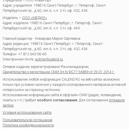
Учредитель — ООО «Квантор»
Адрес учредителя: 198516 Санкт-Петербург, г. Петергоф, Санкт-
Петербургский пр., д.60, лит.А, ч.п. 2-Н, оф. 432, 434
Издатель —
ООО «МЕДИО»
Адрес издателя: 198516 Санкт-Петербург, г. Петергоф, Санкт-
Петербургский пр., д.60, лит.А, ч.п. 2-Н, оф. 440
Главный редактор - Комарова Мария Сергеевна
Адрес редакции:
198516
Санкт-Петербург, г. Петергоф
,
Санкт-
Петербургский пр., д.60, лит.А, ч.п. 2-Н, оф. 432, 434
Телефон:
+7 812 640-06-60
Электронная почта:
askme@calend.ru
Сетевое издание зарегистрировано Роскомнадзором,
Свидетельство о регистрации СМИ Эл.N ФС77-56859 от 29.01.2014 г.
Использование любой информации CALEND.RU на веб-сайтах возможно
только при условии наличия у каждого скопированного материала активной
гиперссылки на страницу-источник.
Использование информации сайта в оффлайн-СМИ (радио, телевидение,
газеты и т.п.) требует
особого согласования
. Для согласования
отправьте
запрос
.
Условия использования сайта
Пользовательское соглашение
Политика конфиденциальности