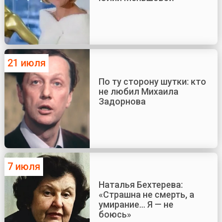
21 июля
По ту сторону шутки: кто
не любил Михаила
Задорнова
7 июля
Наталья Бехтерева:
«Страшна не смерть, а
умирание... Я — не
боюсь»