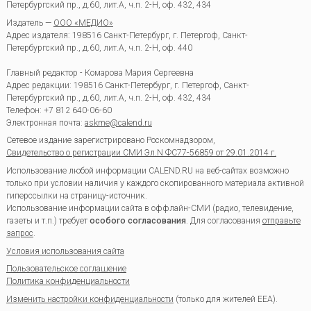
Петербургский пр., д.60, лит.А, ч.п. 2-Н, оф. 432, 434
Издатель —
ООО «МЕДИО»
Адрес издателя: 198516 Санкт-Петербург, г. Петергоф, Санкт-
Петербургский пр., д.60, лит.А, ч.п. 2-Н, оф. 440
Главный редактор - Комарова Мария Сергеевна
Адрес редакции:
198516
Санкт-Петербург, г. Петергоф
,
Санкт-
Петербургский пр., д.60, лит.А, ч.п. 2-Н, оф. 432, 434
Телефон:
+7 812 640-06-60
Электронная почта:
askme@calend.ru
Сетевое издание зарегистрировано Роскомнадзором,
Свидетельство о регистрации СМИ Эл.N ФС77-56859 от 29.01.2014 г.
Использование любой информации CALEND.RU на веб-сайтах возможно
только при условии наличия у каждого скопированного материала активной
гиперссылки на страницу-источник.
Использование информации сайта в оффлайн-СМИ (радио, телевидение,
газеты и т.п.) требует
особого согласования
. Для согласования
отправьте
запрос
.
Условия использования сайта
Пользовательское соглашение
Политика конфиденциальности
Изменить настройки конфиденциальности
(только для жителей EEA).