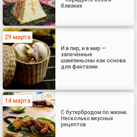
близких
29 марта
И в пир, и в мир —
запечённые
шампиньоны как основа
для фантазии
14 марта
С бутербродом по жизни.
Несколько вкусных
рецептов