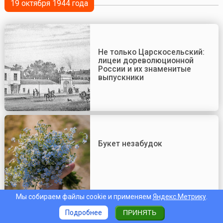
19 октября 1944 года
Не только Царскосельский:
лицеи дореволюционной
России и их знаменитые
выпускники
Букет незабудок
Мы собираем файлы cookie и применяем
Яндекс.Метрику
.
Подробнее
ПРИНЯТЬ