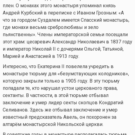
плен. О монахах этого монастыря упоминал князь
Андрей Курбский в переписке с Иваном Грозным: «А
что за городом Суздалем имеется Спасский монастырь,
где монахи весьма сребролюбивы и зело
пьянственны». Члены императорской семьи посещали
этот храм: цесаревич Александр Николаевич в 1837 году
и император Николай II с дочерями Ольгой, Татьяной,
Марией и Анастасией в 1913 году.
Интересно, что Екатерина II повелела учредить в
монастыре тюрьму для «безумствующих колодников»,
которую закрыли только в 1905 году. В эту тюрьму
попадали те, кто нарушал устои церковного права,
сектанты. В частности, в этой тюрьме отбывал
заключение и умер лидер секты скопцов Кондратий
Селиванов. Здесь же отбывал заключение и умер
известный предсказатель Авель, он похоронен за
алтарём монастырской Никольской церкви.
В советские годы в монастыре располагалась тюрьма