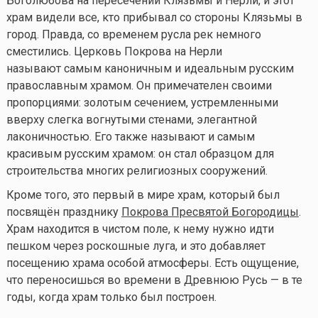
Боголюбова на пересечении Клязьмы и Нерли, и этот
храм видели все, кто прибывал со стороны Клязьмы в
город. Правда, со временем русла рек немного
сместились. Церковь Покрова на Нерли
называют самым каноничным и идеальным русским
православным храмом. Он примечателен своими
пропорциями: золотым сечением, устремленными
вверху слегка вогнутыми стенами, элегантной
лаконичностью. Его также называют и самым
красивым русским храмом: он стал образцом для
строительства многих религиозных сооружений.
Кроме того, это первый в мире храм, который был
посвящён празднику
Покрова Пресвятой Богородицы
.
Храм находится в чистом поле, к нему нужно идти
пешком через роскошные луга, и это добавляет
посещению храма особой атмосферы. Есть ощущение,
что переносишься во времени в Древнюю Русь — в те
годы, когда храм только был построен.