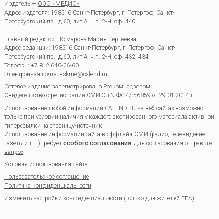
Издатель —
ООО «МЕДИО»
Адрес издателя: 198516 Санкт-Петербург, г. Петергоф, Санкт-
Петербургский пр., д.60, лит.А, ч.п. 2-Н, оф. 440
Главный редактор - Комарова Мария Сергеевна
Адрес редакции:
198516
Санкт-Петербург, г. Петергоф
,
Санкт-
Петербургский пр., д.60, лит.А, ч.п. 2-Н, оф. 432, 434
Телефон:
+7 812 640-06-60
Электронная почта:
askme@calend.ru
Сетевое издание зарегистрировано Роскомнадзором,
Свидетельство о регистрации СМИ Эл.N ФС77-56859 от 29.01.2014 г.
Использование любой информации CALEND.RU на веб-сайтах возможно
только при условии наличия у каждого скопированного материала активной
гиперссылки на страницу-источник.
Использование информации сайта в оффлайн-СМИ (радио, телевидение,
газеты и т.п.) требует
особого согласования
. Для согласования
отправьте
запрос
.
Условия использования сайта
Пользовательское соглашение
Политика конфиденциальности
Изменить настройки конфиденциальности
(только для жителей EEA).