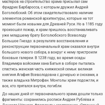
мастеров на строительство храма присылал сам
Фридрих Барбаросса, с которым дружил Андрей
Боголюбский. Об этом свидетельствовало наличие
элементов романской архитектуры, которые на тот
момент были новыми для Древней Руси. Но в 1185 году
произошёл пожар, и храм пришлось восстанавливать
уже младшему брату Боголюбского Всеволоду
Большое Гнездо: в результате восстановления и
реконструкции первоначальный храм оказался внутри
большого нового собора, а вокруг к нему пристроили
боковые галереи. В 1238 году, во время осады
Владимира войсками хана Батыя в соборе пыталась
спастись женская часть княжеской семьи: великая
княгиня Агафия Всеволодовна с дочерью и снохами, а
также владыка Митрофан. Монголы храм подожгли, и
все, кто прятался внутри, погибли.
До наших дней от первоначального храма дошли только
фрагменты: сохранились росписи Андрея Рублёва и