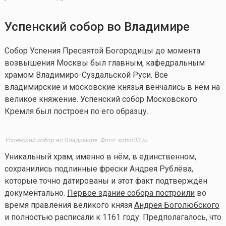
Успенский собор во Владимире
Собор Успения Пресвятой Богородицы до момента
возвышения Москвы был главным, кафедральным
храмом Владимиро-Суздальской Руси. Все
владимирские и московские князья венчались в нём на
великое княжение. Успенский собор Московского
Кремля был построен по его образцу.
Успенский собор во Владимире.
Фото: sobor33.ru
Уникальный храм, именно в нём, в единственном,
сохранились подлинные фрески Андрея Рублёва,
которые точно датированы и этот факт подтверждён
документально.
Первое здание собора построили
во
время правления великого князя
Андрея Боголюбского
и полностью расписали к 1161 году. Предполагалось, что