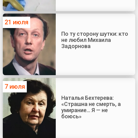
21 июля
По ту сторону шутки: кто
не любил Михаила
Задорнова
7 июля
Наталья Бехтерева:
«Страшна не смерть, а
умирание... Я — не
боюсь»