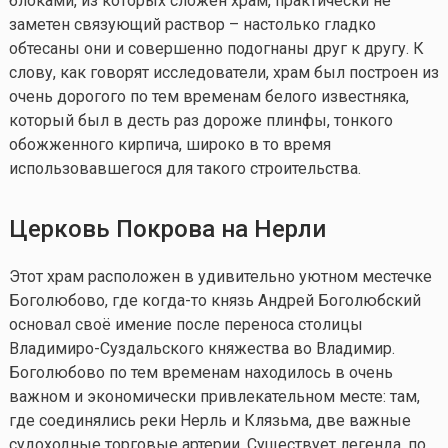
блоками, из которых сложен храм, практически не
заметен связующий раствор – настолько гладко
обтесаны они и совершенно подогнаны друг к другу. К
слову, как говорят исследователи, храм был построен из
очень дорогого по тем временам белого известняка,
который был в десть раз дороже плинфы, тонкого
обожженного кирпича, широко в то время
использовавшегося для такого строительства.
Церковь Покрова на Нерли
Этот храм расположен в удивительно уютном местечке
Боголюбово, где
когда-то
князь Андрей Боголюбский
основал своё имение после переноса столицы
Владимиро-Суздальского княжества во Владимир.
Боголюбово по тем временам находилось в очень
важном и экономически привлекательном месте: там,
где соединялись реки Нерль и Клязьма, две важные
судоходные торговые артерии. Существует легенда, по