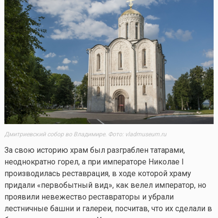
Дмитриевский собор во Владимире.
Фото: vladmuseum.ru
За свою историю храм был разграблен татарами,
неоднократно горел, а при императоре Николае I
производилась реставрация, в ходе которой храму
придали «первобытный вид», как велел император, но
проявили невежество реставраторы и убрали
лестничные башни и галереи, посчитав, что их сделали в