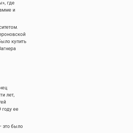
», где
рамме и
ситетом.
жероновской
было купить
Вагнера
нец
и лет,
тей
 году ее
– это было