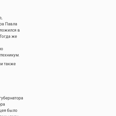
е,
ра Павла
оложился в
Тогда же
по
итехникум.
ли также
губернатора
ора
ицея было