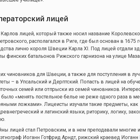
ераторский лицей
Карлов лицей, который также носил название Королевско
етровского, располагался в Риге, где был основан в 1675 г
едства лично короля Швеции Карла XI. Под лицей отдали з
ы финских батальонов Рижского гарнизона на улице Маза
их чиновников для Швеции, а также для поступления в лу
еты – в Упсальский и Дерптский. Попасть в лицей на обуч
иточных семей или отпрыски из семей чиновников. Интерес
 было «менять постельное белье не реже одного раза в ме
ряными ложками». Лицеисты изучали такие предметы, как
ревнегреческий и латинский языки, риторику, логику, зако
ю.
ны лицей стал Петровским, и в нем преподавали многие 
и этнограф Иоганн Готфрид Арндт, рижский краевед Иоганн