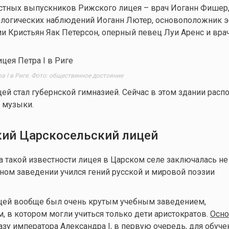
естных выпускников Рижского лицея – врач Иоганн Фишер
ологических наблюдений Иоганн Лютер, основоположник э
и Кристьян Яак Петерсон, оперный певец Луи Аренс и вра
а I в Риге. Фото: общественное достояние
ей стал губернской гимназией. Сейчас в этом здании распо
 музыки.
ий Царскосельский лицей
а такой известности лицея в Царском селе заключалась не
ебном заведении учился гений русской и мировой поэзии
цей вообще был очень крутым учебным заведением,
 в котором могли учиться только дети аристократов.
Осн
зу императора Александра I, в первую очередь, для обуче