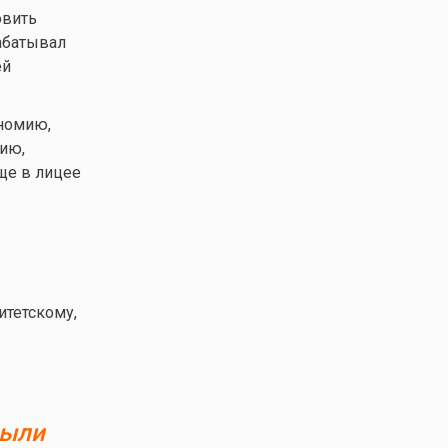
овить
абатывал
ей
номию,
рию,
ще в лицее
итетскому,
были