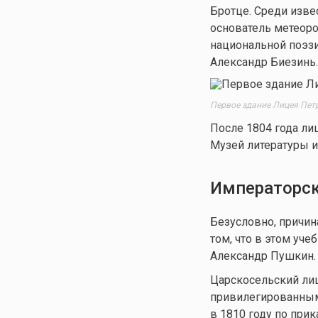
Бротце. Среди изв
основатель метеор
национальной поэзи
Александр Биезинь.
Первое здание Лицея Петр
После 1804 года лиц
Музей литературы и
Императорск
Безусловно, причин
том, что в этом уч
Александр Пушкин.
Царскосельский ли
привилегированным,
в 1810 году
по прика