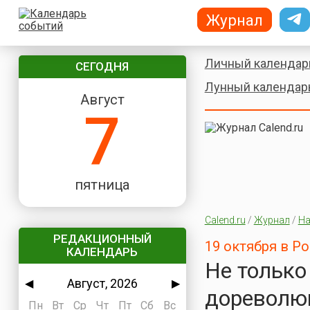
Журнал
Личный календар
СЕГОДНЯ
Лунный календар
Август
7
пятница
Calend.ru
/
Журнал
/
На
РЕДАКЦИОННЫЙ
19 октября в Р
КАЛЕНДАРЬ
Не только
Август, 2026
◀
▶
дореволю
Пн
Вт
Ср
Чт
Пт
Сб
Вс