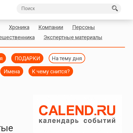
Хроника
Компании
Персоны
тешественника
Экспертные материалы
я
ПОДАРКИ
На тему дня
Имена
К чему снится?
тые