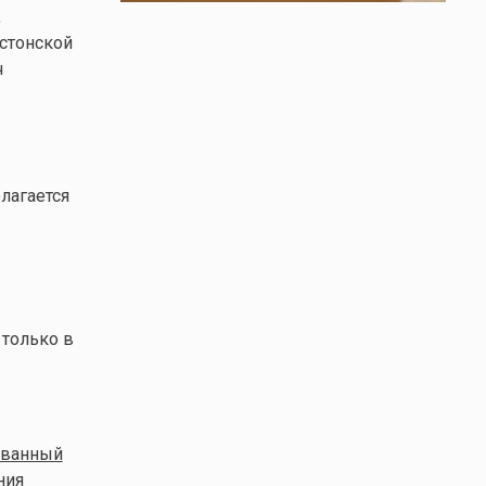
,
стонской
ч
лагается
 только в
ованный
ния