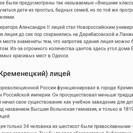
е были предусмотрены так называемые «Внешние классы
учаться дети из простых, бедных семей, но по той же прог
елями.
ператоре Александре II лицей стал Новороссийским универ
я лицея до сих пор сохранились на Дерибасовской и Лан
и места знамениты тем, что напротив здания лицея можно 
етом. Из-за огромного количества цветов здесь угол дома 
самых красивых мест в Одессе.
Кременецкий) лицей
дореволюционной России функционировал в городе Креме
 Российской империи. Он просуществовал меньше тридцат
 и начал свое существование как учебное заведение для де
д названием Высшая Волынская гимназия, и только в 1819
ицей.
ея только 34 человека из шестисот были православными 