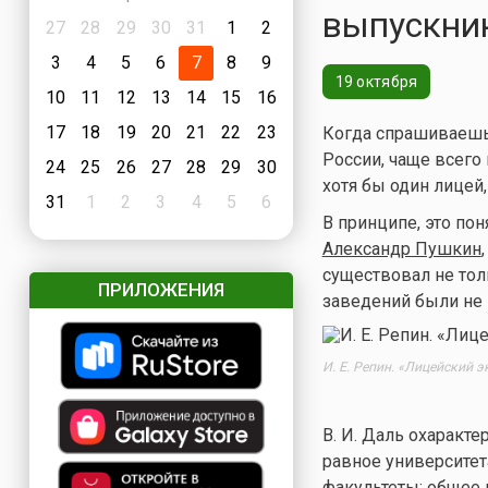
выпускни
27
28
29
30
31
1
2
3
4
5
6
7
8
9
19 октября
10
11
12
13
14
15
16
17
18
19
20
21
22
23
Когда спрашиваешь
России, чаще всего 
24
25
26
27
28
29
30
хотя бы один лицей
31
1
2
3
4
5
6
В принципе, это по
Александр Пушкин
существовал не тол
ПРИЛОЖЕНИЯ
заведений были не
И. Е. Репин. «Лицейский 
В. И. Даль охаракт
равное университет
факультеты; общее