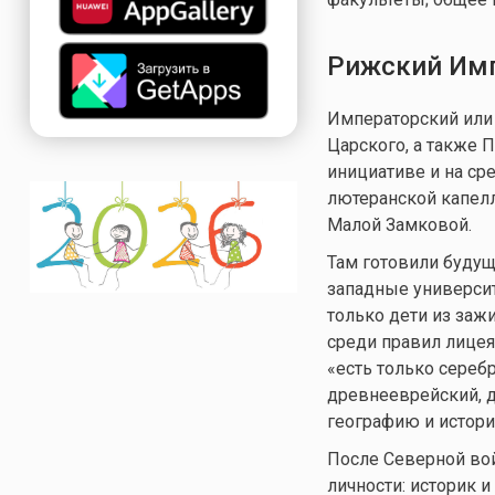
Рижский Имп
Императорский или 
Царского, а также П
инициативе и на ср
лютеранской капелл
Малой Замковой.
Там готовили будущ
западные университ
только дети из заж
среди правил лицея
«есть только сереб
древнееврейский, д
географию и истори
После Северной вой
личности: историк 