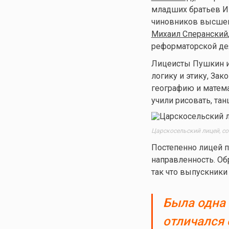
младших братьев Им
чиновников высшег
Михаил Сперанский
реформаторской де
Лицеисты Пушкин и
логику и этику, Зак
географию и матема
учили рисовать, тан
Царскосельский лицей, сов
Постепенно лицей 
направленность. Об
так что выпускники
Была одна 
отличался 