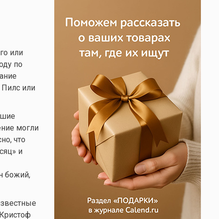
го или
оду по
дание
 Пилс или
чшие
ение могли
но, что
сяц» и
н божий,
известные
 Кристоф