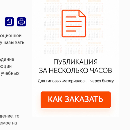
люционной
бу называть
едение
люции
х учебных
дение, то
яемое на