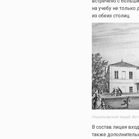
встречено с больши
на учебу не только
из обеих столиц.
Ришельевский лицей. Фот
В состав лицея вход
также дополнительн