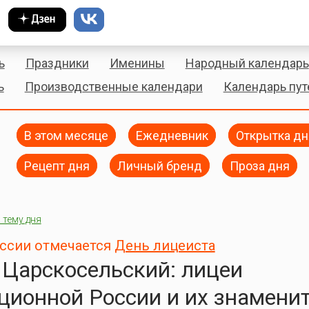
ь
Праздники
Именины
Народный календарь
ь
Производственные календари
Календарь пу
В этом месяце
Ежедневник
Открытка дн
Рецепт дня
Личный бренд
Проза дня
 тему дня
оссии отмечается
День лицеиста
 Царскосельский: лицеи
ционной России и их знамени