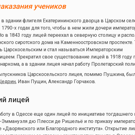
аказания учеников
 в здании флигеля Екатерининского дворца в Царском сел
1790-х годах для того, чтобы в нем жили дочери императо
Но в 1843 году лицей переехал в северную столицу и расп
ского сиротского дома на Каменноостровском проспекте. 
ть Царскосельским и стал называться Императорским
цеем. Прекратил свое существование лицей в 1918 году 
аркома, а в здании лицея начал работу Пролетарский пол
ыпускников Царскосельского лицея, помимо Пушкина, бы
Щедрин
, Иван Пущин, Александр Горчаков.
й лицей
работу в Одессе еще один лицей по инициативе тогдашнего 
-Эммануэля дю Плесси де Ришельё и по приказу императ
зе «Дворянского или Благородного института». Открытие л