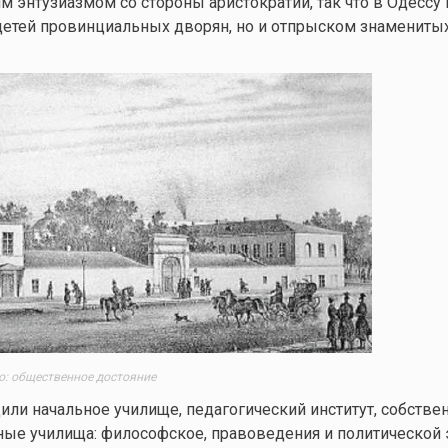
м энтузиазмом со стороны аристократии, так что в Одессу
 детей провинциальных дворян, но и отпрыском знаменит
о: общественное достояние
или начальное училище, педагогический институт, собствен
ые училища: философское, правоведения и политической 