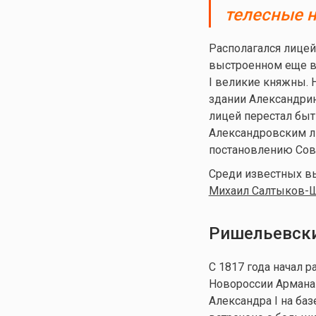
телесные н
Располагался лицей
выстроенном еще в 
I великие княжны. 
здании Александрин
лицей перестал бы
Александровским ли
постановлению Совн
Среди известных в
Михаил Салтыков-
Ришельевски
С 1817 года начал 
Новороссии Армана
Александра I на ба