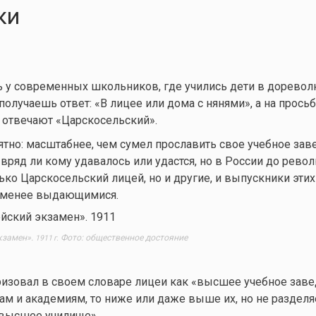
ки
 у современных школьников, где учились дети в дорево
получаешь ответ: «В лицее или дома с нянями», а на прось
, отвечают «Царскосельский».
нятно: масштабнее, чем сумел прославить свое учебное зав
, вряд ли кому удавалось или удастся, но в России до рево
ько Царскосельский лицей, но и другие, и выпускники эти
 менее выдающимися.
экзамен».
Фото: общественное достояние
1911 г.
еризовал в своем словаре лицеи как «высшее учебное заве
ам и академиям, то ниже или даже выше их, но не раздел
 высшее училище».