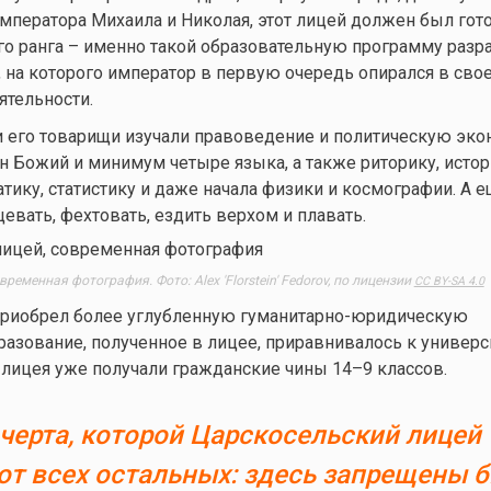
ператора Михаила и Николая, этот лицей должен был гот
о ранга – именно такой образовательную программу разр
, на которого император в первую очередь опирался в сво
ятельности.
 его товарищи изучали правоведение и политическую эко
он Божий и минимум четыре языка, а также риторику, исто
тику, статистику и даже начала физики и космографии. А е
цевать, фехтовать, ездить верхом и плавать.
ременная фотография. Фото: Alex 'Florstein' Fedorov, по лицензии
CC BY-SA 4.0
приобрел более углубленную гуманитарно-юридическую
разование, полученное в лицее, приравнивалось к универс
 лицея уже получали гражданские чины 14–9 классов.
черта, которой Царскосельский лицей
от всех остальных: здесь запрещены 