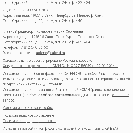
Петербургский пр., д.60, лит.А, ч.п. 2-Н, оф. 432, 434
Издатель —
ООО «МЕДИО»
Адрес издателя: 198516 Санкт-Петербург, г. Петергоф, Санкт-
Петербургский пр., д.60, лит.А, ч.п. 2-Н, оф. 440
Главный редактор - Комарова Мария Сергеевна
Адрес редакции:
198516
Санкт-Петербург, г. Петергоф
,
Санкт-
Петербургский пр., д.60, лит.А, ч.п. 2-Н, оф. 432, 434
Телефон:
+7 812 640-06-60
Электронная почта:
askme@calend.ru
Сетевое издание зарегистрировано Роскомнадзором,
Свидетельство о регистрации СМИ Эл.N ФС77-56859 от 29.01.2014 г.
Использование любой информации CALEND.RU на веб-сайтах возможно
только при условии наличия у каждого скопированного материала активной
гиперссылки на страницу-источник.
Использование информации сайта в оффлайн-СМИ (радио, телевидение,
газеты и т.п.) требует
особого согласования
. Для согласования
отправьте
запрос
.
Условия использования сайта
Пользовательское соглашение
Политика конфиденциальности
Изменить настройки конфиденциальности
(только для жителей EEA).