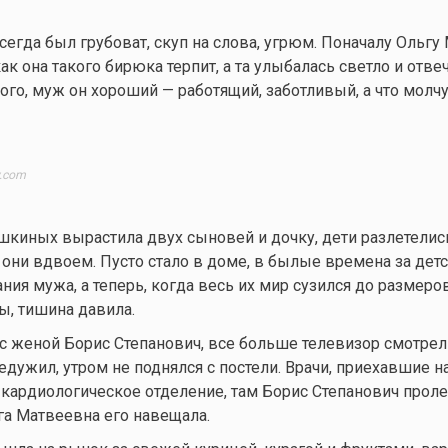
сегда был грубоват, скуп на слова, угрюм. Поначалу Ольгу
ак она такого бирюка терпит, а та улыбалась светло и отвеч
ого, муж он хороший — работящий, заботливый, а что молчу
y.com
шкиных вырастила двух сыновей и дочку, дети разлетелис
ь они вдвоем. Пусто стало в доме, в былые времена за дет
ния мужа, а теперь, когда весь их мир сузился до размеро
, тишина давила.
с женой Борис Степанович, все больше телевизор смотрел 
едужил, утром не поднялся с постели. Врачи, приехавшие на
 кардиологическое отделение, там Борис Степанович прол
а Матвеевна его навещала.