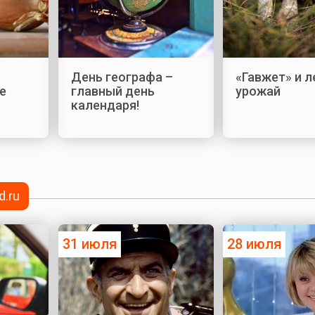
День географа –
«Гавжет» и 
е
главный день
урожай
календаря!
d.ru
31 июля
28 июля