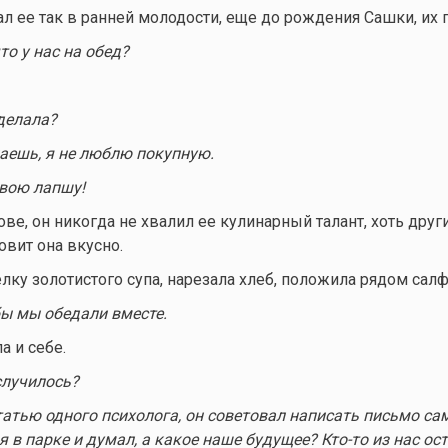
л ее так в ранней молодости, еще до рождения Сашки, их 
то у нас на обед?
делала?
наешь, я не люблю покупную.
твою лапшу!
ве, он никогда не хвалил ее кулинарный талант, хоть друг
овит она вкусно.
лку золотистого супа, нарезала хлеб, положила рядом салф
бы мы обедали вместе.
а и себе.
случилось?
татью одного психолога, он советовал написать письмо са
я в парке и думал, а какое наше будущее?
Кто-то
из нас ос