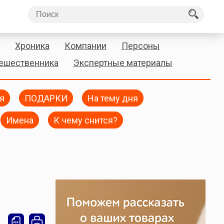
Хроника
Компании
Персоны
тешественника
Экспертные материалы
я
ПОДАРКИ
На тему дня
Имена
К чему снится?