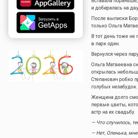
Вставала пораньше,
и добиралась на дву
После выписки Бори
только Ольга Матве
В тот день тоже не
в парк один.
Вернулся через пар
Ольга Матвеевна сн
открылась небольша
Степанович робко п
голубых незабудок.
Женщина долго смотр
первые цветы, кото
астр на их свадьбу.
— Что случилось, те
— Нет, Оленька, мне