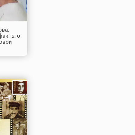
ва:
факты о
овой