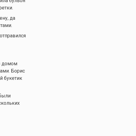
рила бульон
фетки.
ену, да
тами.
 отправился
с домом
ами. Борис
й букетик
 были
скольких