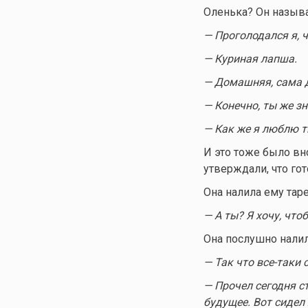
Оленька? Он называ
— Проголодался я, ч
— Куриная лапша.
— Домашняя, сама 
— Конечно, ты же з
— Как же я люблю 
И это тоже было вно
утверждали, что гот
Она налила ему таре
— А ты? Я хочу, что
Она послушно налил
— Так что все-таки 
— Прочел сегодня с
будущее. Вот сидел 