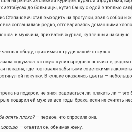
 шла на рынок за свежей курицей, курагой и фруктами, ва
х автобусах до больницы, кутая банку с едой в теплые сал
с Степанович стал выходить на прогулки, звал с собой и ж
евна соглашалась редко, отговариваясь домашними хлопо
 пошла, и мужчина, прихватив журнал, купленный накануне,
у часов к обеду, прижимая к груди
какой-то
кулек.
ачала подумала, что муж купил вредных пончиков, рядом 
я пекарня, где торговали забытыми советскими лакомств
ротянул ей покупку. В кульке оказались цветы — небольшо
ела на подарок, не зная, радоваться ли, плакать ли — это
рые подарил ей муж за все годы брака, если не считать не
бе опять плохо?
— первое, что спросила она.
 хорошо,
— ответил он, обнимая жену.