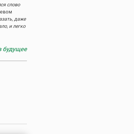
лся слово
жевом
азать, даже
ло, и легко
в будущее