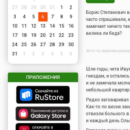
27
28
29
30
31
1
2
Борис Степанович в
3
4
5
6
7
8
9
часто спрашивали, к
10
11
12
13
14
15
16
замечает ничего так
велика ли беда?
17
18
19
20
21
22
23
24
25
26
27
28
29
30
Фото: по лицензии pixaba
31
1
2
3
4
5
6
Шли годы, чета Иву
гнездам, и осталис
ПРИЛОЖЕНИЯ
и не замечала молча
небольшой квартиры
Редко заговаривал 
Как-то
по весне зан
отвезли больного в
и каждый день Ольг