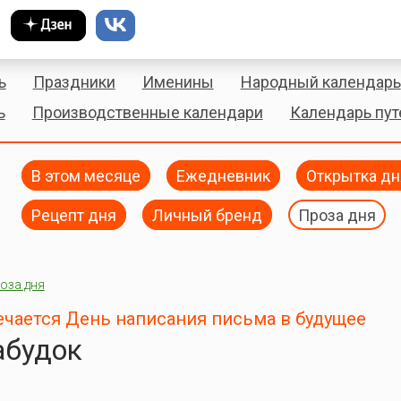
ь
Праздники
Именины
Народный календарь
ь
Производственные календари
Календарь пу
В этом месяце
Ежедневник
Открытка дн
Рецепт дня
Личный бренд
Проза дня
оза дня
ечается День написания письма в будущее
абудок