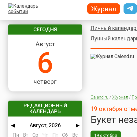
Журнал
Личный календар
СЕГОДНЯ
Лунный календар
Август
6
четверг
Calend.ru
/
Журнал
/
Пр
РЕДАКЦИОННЫЙ
19 октября отм
КАЛЕНДАРЬ
Букет нез
Август, 2026
◀
▶
Пн
Вт
Ср
Чт
Пт
Сб
Вс
19 октября