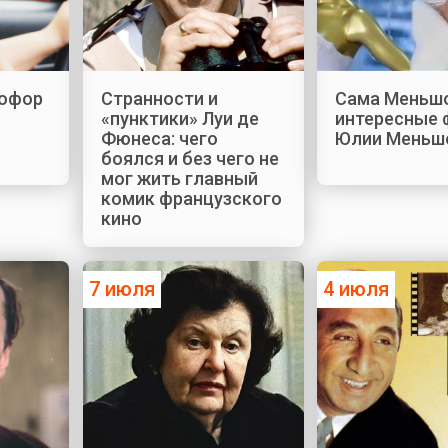
офор
Странности и
Сама Меньшо
«пунктики» Луи де
интересные 
Фюнеса: чего
Юлии Меньш
боялся и без чего не
мог жить главный
комик французского
кино
7 июля
4 июля