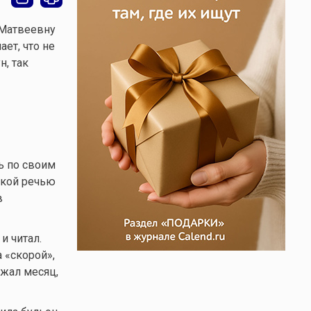
 Матвеевну
ает, что не
н, так
ь по своим
ской речью
в
и читал.
 «скорой»,
ежал месяц,