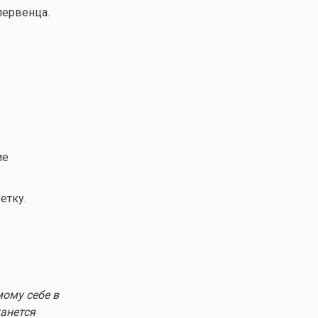
первенца.
ие
етку.
мому себе в
танется