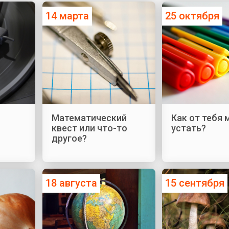
14 марта
25 октября
Математический
Как от тебя
квест или что-то
устать?
другое?
18 августа
15 сентября