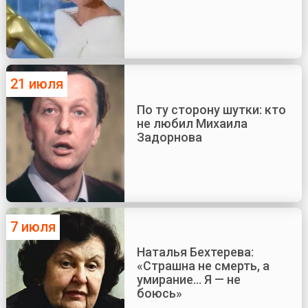
21 июля
По ту сторону шутки: кто
не любил Михаила
Задорнова
7 июля
Наталья Бехтерева:
«Страшна не смерть, а
умирание... Я — не
боюсь»