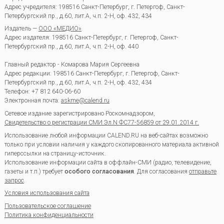
Адрес учредителя: 198516 Санкт-Петербург, г. Петергоф, Санкт-
Петербургский пр., д.60, лит.А, ч.п. 2-Н, оф. 432, 434
Издатель —
ООО «МЕДИО»
Адрес издателя: 198516 Санкт-Петербург, г. Петергоф, Санкт-
Петербургский пр., д.60, лит.А, ч.п. 2-Н, оф. 440
Главный редактор - Комарова Мария Сергеевна
Адрес редакции:
198516
Санкт-Петербург, г. Петергоф
,
Санкт-
Петербургский пр., д.60, лит.А, ч.п. 2-Н, оф. 432, 434
Телефон:
+7 812 640-06-60
Электронная почта:
askme@calend.ru
Сетевое издание зарегистрировано Роскомнадзором,
Свидетельство о регистрации СМИ Эл.N ФС77-56859 от 29.01.2014 г.
Использование любой информации CALEND.RU на веб-сайтах возможно
только при условии наличия у каждого скопированного материала активной
гиперссылки на страницу-источник.
Использование информации сайта в оффлайн-СМИ (радио, телевидение,
газеты и т.п.) требует
особого согласования
. Для согласования
отправьте
запрос
.
Условия использования сайта
Пользовательское соглашение
Политика конфиденциальности