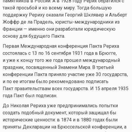
памятников в России. А в 1928 году Рерих обратился с
такой просьбой и ко всему миру. Тогда большую
поддержку Рериху оказали Георгий Шклявер и Альберт
Жоффр де ла Прадель, юристы-международники из
Франции — именно они разработали юридическую
основу для будущего Пакта.
Первая Международная конференция Пакта Рериха
состоялась с 13 по 16 сентября 1931 года в Брюгге,
и уже к концу того же года прошел международный
праздник, посвященный Знамени Мира. В третьей
конференции Пакта приняло участие уже 30 государств,
и по ее итогам было рекомендовано подписать
Пакт правительствам всех государств. И 15 апреля 1935
года Пакт был подписан.
До Николая Рериха уже предпринимались попытки
создать подобный документ, который защищал бы
исторические ценности: в 1874 и в 1880 годах были
приняты Декларации на Брюссельской конференции, а