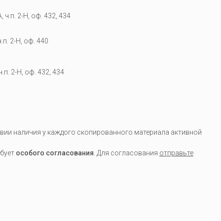
 ч.п. 2-Н, оф. 432, 434
.п. 2-Н, оф. 440
.п. 2-Н, оф. 432, 434
вии наличия у каждого скопированного материала активной
ебует
особого согласования
. Для согласования
отправьте