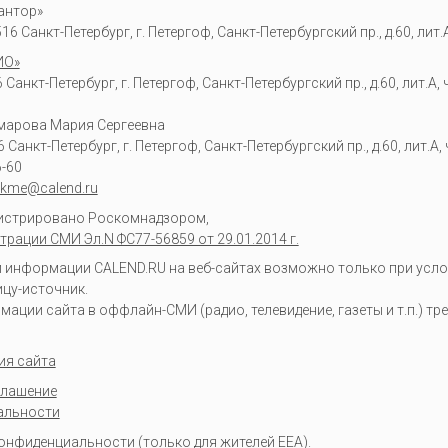
антор»
6 Санкт-Петербург, г. Петергоф, Санкт-Петербургский пр., д.60, лит.А,
ИО»
Санкт-Петербург, г. Петергоф, Санкт-Петербургский пр., д.60, лит.А, ч
омарова Мария Сергеевна
6
Санкт-Петербург, г. Петергоф
,
Санкт-Петербургский пр., д.60, лит.А, ч
6-60
kme@calend.ru
гистрировано Роскомнадзором,
трации СМИ Эл.N ФС77-56859 от 29.01.2014 г.
информации CALEND.RU на веб-сайтах возможно только при усло
ицу-источник.
ции сайта в оффлайн-СМИ (радио, телевидение, газеты и т.п.) тр
ия сайта
глашение
альности
конфиденциальности
(только для жителей EEA).