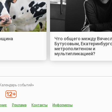
нщина
Что общего между Вячес
Бутусовым, Екатеринбург
метрополитеном и
мультипликацией?
Календарь событий»
ение
Реклама
Контакты
Информеры