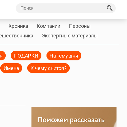
Хроника
Компании
Персоны
тешественника
Экспертные материалы
я
ПОДАРКИ
На тему дня
Имена
К чему снится?