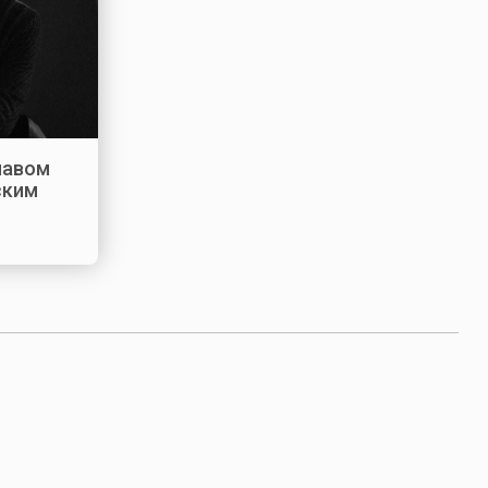
лавом
ским