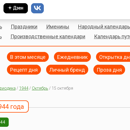
ь
Праздники
Именины
Народный календарь
ь
Производственные календари
Календарь пу
В этом месяце
Ежедневник
Открытка дн
Рецепт дня
Личный бренд
Проза дня
риодика
/
1944
/
Октябрь
/ 15 октября
944 года
944