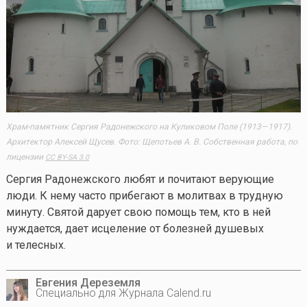
Храм-памятник Сергия Радонежского на Куликовом Поле (1913—1917).
Архитектор Алексей Щусев. Фото: Щепотьев А. В. Собственная работа, по
лицензии
CC BY-SA 3.0
Сергия Радонежского любят и почитают верующие
люди. К нему часто прибегают в молитвах в трудную
минуту. Святой дарует свою помощь тем, кто в ней
нуждается, дает исцеление от болезней душевых
и телесных.
Евгения Дереземля
Специально для Журнала Calend.ru