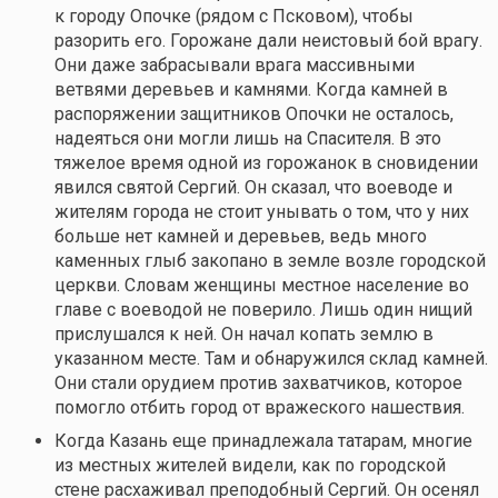
к городу Опочке (рядом с Псковом), чтобы
разорить его. Горожане дали неистовый бой врагу.
Они даже забрасывали врага массивными
ветвями деревьев и камнями. Когда камней в
распоряжении защитников Опочки не осталось,
надеяться они могли лишь на Спасителя. В это
тяжелое время одной из горожанок в сновидении
явился святой Сергий. Он сказал, что воеводе и
жителям города не стоит унывать о том, что у них
больше нет камней и деревьев, ведь много
каменных глыб закопано в земле возле городской
церкви. Словам женщины местное население во
главе с воеводой не поверило. Лишь один нищий
прислушался к ней. Он начал копать землю в
указанном месте. Там и обнаружился склад камней.
Они стали орудием против захватчиков, которое
помогло отбить город от вражеского нашествия.
Когда Казань еще принадлежала татарам, многие
из местных жителей видели, как по городской
стене расхаживал преподобный Сергий. Он осенял