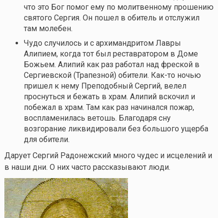
что это Бог помог ему по молитвенному прошению
святого Сергия. Он пошел в обитель и отслужил
там молебен.
Чудо случилось и с архимандритом Лавры
Алипием, когда тот был реставратором в Доме
Божьем. Алипий как раз работал над фреской в
Сергиевской (Трапезной) обители.
Как-то
ночью
пришел к нему Преподобный Сергий, велел
проснуться и бежать в храм. Алипий вскочил и
побежал в храм. Там как раз начинался пожар,
воспламенилась ветошь. Благодаря сну
возгорание ликвидировали без большого ущерба
для обители.
Дарует Сергий Радонежский много чудес и исцелений и
в наши дни. О них часто рассказывают люди.