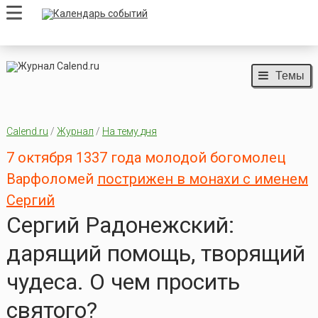
Темы
Calend.ru
/
Журнал
/
На тему дня
7 октября 1337 года молодой богомолец
Варфоломей
пострижен в монахи с именем
Сергий
Сергий Радонежский:
дарящий помощь, творящий
чудеса. О чем просить
святого?