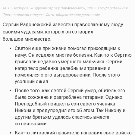
М. В. Нестеров. «Видение отроку Варфоломею»,
Государственная
1890 г.
Третьяковская галерея. Фото: общественное достояние
Сергий Радонежский известен православному люду
своими чудесами, которых он сотворил
большое множество.
Святой еще при жизни помогал приходящим к
нему. Он исцелял многие болезни.
Как-то
к Сергию
привезли недавно умершего мальчика. Сергий
натер тело ребенка целебными травами и
помолился о его выздоровлении. После этого
усопший ожил.
После того, как святой Сергий умер, обитель его
была сожжена и разграблена татарами. Однако
Преподобный пришел в сон своего ученика
Никона и предупредил его об этом. Так Никону и
другим братьям удалось спастись вместе
со святынями.
Как-то
литовский правитель направил свое войско