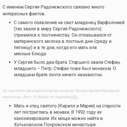
С именем Сергия Радонежского связано много
интересных фактов.
С самого появления на свет младенец Варфоломей
(так звали в миру Сергия Радонежского)
стремился к постничеству. Он отказывался от
материнского молока в постные дни (среду и
пятницу) и в те дни, когда его мать ела
мясные блюда.
У Сергия было два брата. Старшего звали Стефан,
младшего – Петр. Стефан тоже был монахом. О
младшем брате почти ничего неизвестно.
На том месте, где родился Сергий, построен Троице-Сергиев Варницкий
монастырь. Фото: Al Shipilin, по лицензии
GFDL
Мать и отец святого (Кирилл и Мария) на старости
лет постриглись в монахи. В 1992 году их
канонизировали. Их мощи можно найти в
Хотьковском Покровском монастыре.