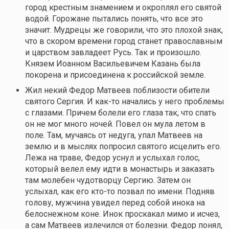
город крестным знамением и окроплял его святой
водой. Горожане пытались понять, что все это
значит. Мудрецы же говорили, что это плохой знак,
что в скором времени город станет православным
и царством завладеет Русь. Так и произошло.
Князем Иоанном Васильевичем Казань была
покорена и присоединена к российской земле.
Жил некий Федор Матвеев поблизости обители
святого Сергия. И
как-то
начались у него проблемы
с глазами. Причем болели его глаза так, что спать
он не мог много ночей. Повел он мула летом в
поле. Там, мучаясь от недуга, упал Матвеев на
землю и в мыслях попросил святого исцелить его.
Лежа на траве, Федор уснул и услыхал голос,
который велел ему идти в монастырь и заказать
там молебен чудотворцу Сергию. Затем он
услыхал, как его
кто-то
позвал по имени. Подняв
голову, мужчина увидел перед собой инока на
белоснежном коне. Инок проскакал мимо и исчез,
а сам Матвеев излечился от болезни. Федор понял,