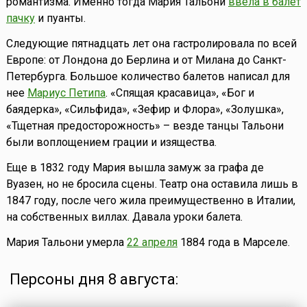
романтизма. Именно тогда Мария Тальони
ввела в балет
пачку
и пуанты.
Следующие пятнадцать лет она гастролировала по всей
Европе: от Лондона до Берлина и от Милана до Санкт-
Петербурга. Большое количество балетов написал для
нее
Мариус Петипа
. «Спящая красавица», «Бог и
баядерка», «Сильфида», «Зефир и Флора», «Золушка»,
«Тщетная предосторожность» – везде танцы Тальони
были воплощением грации и изящества.
Еще в 1832 году Мария вышла замуж за графа де
Вуазен, но не бросила сцены. Театр она оставила лишь в
1847 году, после чего жила преимущественно в Италии,
на собственных виллах. Давала уроки балета.
Мария Тальони умерла
22 апреля
1884 года в Марселе.
Персоны дня 8 августа: