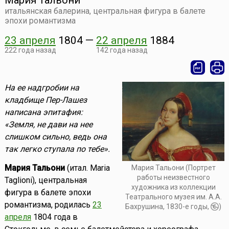
Мария Тальони
итальянская балерина, центральная фигура в балете
эпохи романтизма
23 апреля
1804
—
22 апреля
1884
222 года назад
142 года назад
На ее надгробии на
кладбище Пер-Лашез
написана эпитафия:
«Земля, не дави на нее
слишком сильно, ведь она
так легко ступала по тебе».
Мария Тальони
(итал. Maria
Мария Тальони (Портрет
работы неизвестного
Taglioni), центральная
художника из коллекции
фигура в балете эпохи
Театрального музея им. А.А.
романтизма, родилась
23
Бахрушина, 1830-е годы,
)
апреля
1804 года в