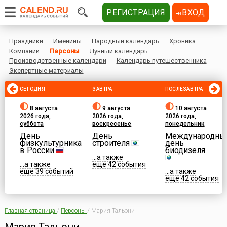
РЕГИСТРАЦИЯ
ВХОД
Праздники
Именины
Народный календарь
Хроника
Компании
Персоны
Лунный календарь
Производственные календари
Календарь путешественника
Экспертные материалы
СЕГОДНЯ
ЗАВТРА
ПОСЛЕЗАВТРА
8 августа
9 августа
10 августа
2026 года,
2026 года,
2026 года,
суббота
воскресенье
понедельник
День
День
Международны
физкультурника
строителя
день
в России
биодизеля
...а также
...а также
еще 42 события
еще 39 событий
...а также
еще 42 события
Главная страница
/
Персоны
/
Мария Тальони