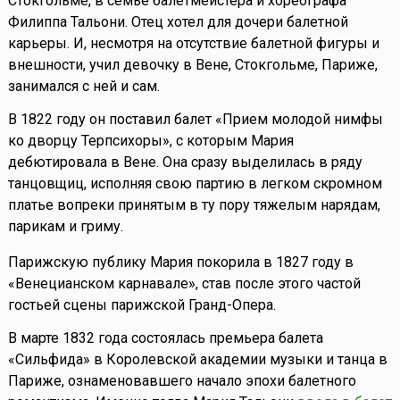
Стокгольме, в семье балетмейстера и хореографа
Филиппа Тальони. Отец хотел для дочери балетной
карьеры. И, несмотря на отсутствие балетной фигуры и
внешности, учил девочку в Вене, Стокгольме, Париже,
занимался с ней и сам.
В 1822 году он поставил балет «Прием молодой нимфы
ко дворцу Терпсихоры», с которым Мария
дебютировала в Вене. Она сразу выделилась в ряду
танцовщиц, исполняя свою партию в легком скромном
платье вопреки принятым в ту пору тяжелым нарядам,
парикам и гриму.
Парижскую публику Мария покорила в 1827 году в
«Венецианском карнавале», став после этого частой
гостьей сцены парижской Гранд-Опера.
В марте 1832 года состоялась премьера балета
«Сильфида» в Королевской академии музыки и танца в
Париже, ознаменовавшего начало эпохи балетного