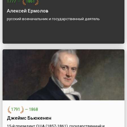
1777
—
1861
Алексей Ермолов
русский военачальник и государственный деятель
1791
—
1868
Джеймс Бьюкенен
15-й президент США (1857-1861), государственный и