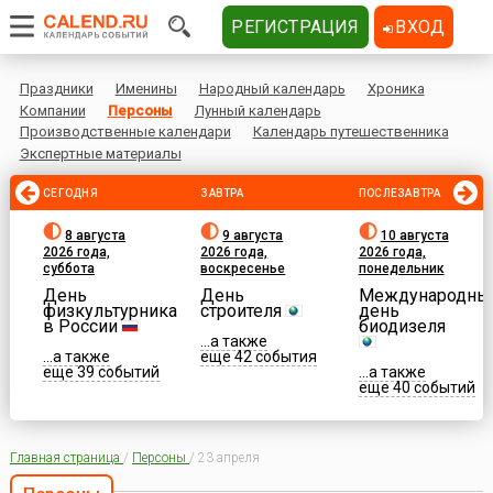
РЕГИСТРАЦИЯ
ВХОД
Праздники
Именины
Народный календарь
Хроника
Компании
Персоны
Лунный календарь
Производственные календари
Календарь путешественника
Экспертные материалы
СЕГОДНЯ
ЗАВТРА
ПОСЛЕЗАВТРА
8 августа
9 августа
10 августа
2026 года,
2026 года,
2026 года,
суббота
воскресенье
понедельник
День
День
Международны
физкультурника
строителя
день
в России
биодизеля
...а также
...а также
еще 42 события
еще 39 событий
...а также
еще 40 событий
Главная страница
/
Персоны
/
23 апреля