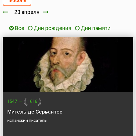
Персоны
23 апреля
Все
Дни рождения
Дни памяти
1547
—
1616
Мигель де Сервантес
испанский писатель