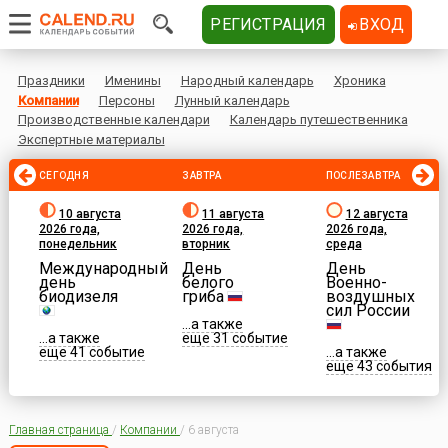
РЕГИСТРАЦИЯ
ВХОД
Праздники
Именины
Народный календарь
Хроника
Компании
Персоны
Лунный календарь
Производственные календари
Календарь путешественника
Экспертные материалы
СЕГОДНЯ
ЗАВТРА
ПОСЛЕЗАВТРА
10 августа
11 августа
12 августа
2026 года,
2026 года,
2026 года,
понедельник
вторник
среда
Международный
День
День
день
белого
Военно-
биодизеля
гриба
воздушных
сил России
...а также
...а также
еще 31 событие
еще 41 событие
...а также
еще 43 события
Главная страница
/
Компании
/
6 августа