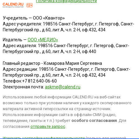
Политика конфиденциальности
Учредитель — ООО «Квантор»
Адрес учредителя: 198516 Санкт-Петербург, г. Петергоф, Санкт-
Петербургский пр., д.60, лит.А, ч.п. 2-Н, оф.432, 434
Издатель —
ООО «МЕДИО»
Адрес издателя: 198516 Санкт-Петербург, г. Петергоф, Санкт-
Петербургский пр., д.60, лит.А, ч.п. 2-Н, оф.440
Главный редактор - Комарова Мария Сергеевна
Адрес редакции:
198516
Санкт-Петербург, г. Петергоф
,
Санкт-
Петербургский пр., д.60, лит.А, ч.п. 2-Н, оф.432, 434
Телефон:
+7 812 640-06-60
Электронная почта:
askme@calend.ru
Использование любой информации CALEND.RU на веб-сайтах
возможно только при условии наличия у каждого скопированного
материала активной гиперссылки на страницу-источник.
Использование информации сайта в оффлайн-СМИ (радио,
телевидение, газеты и т.п.) требует
особого согласования
. Для
согласования
отправьте запрос
.
Изменить настройки конфиденциальности
(только для жителей