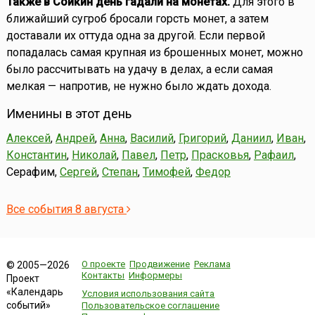
Также в Сойкин день гадали на монетах.
Для этого в
ближайший сугроб бросали горсть монет, а затем
доставали их оттуда одна за другой. Если первой
попадалась самая крупная из брошенных монет, можно
было рассчитывать на удачу в делах, а если самая
мелкая — напротив, не нужно было ждать дохода.
Именины в этот день
Алексей
,
Андрей
,
Анна
,
Василий
,
Григорий
,
Даниил
,
Иван
,
Константин
,
Николай
,
Павел
,
Петр
,
Прасковья
,
Рафаил
,
Серафим,
Сергей
,
Степан
,
Тимофей
,
Федор
Все события 8 августа
О проекте
Продвижение
Реклама
© 2005—2026
Контакты
Информеры
Проект
«Календарь
Условия использования сайта
событий»
Пользовательское соглашение