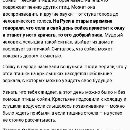
Сойка — лесная птица, которая известна тем, что
подражает пению других птиц. Может она
воспроизводить и другие звуки — от стука топора до
человеческого голоса.
На Руси в старые времена
говорили, что если в свой день сойка прилетит к окну
и станет у него кричать, то это добрый знак.
Мудрый
человек, услышав такой сигнал, выйдет из дома и
последует за птичкой. Считалось, что сойка может
показать дорогу к счастью.
Сойку в народе называли вещуньей. Люди верили, что у
этой пташки на крылышках находятся небольшие
зеркала, в которых можно увидеть свое будущее.
Узнать, что тебя ожидает, в этот день можно было и без
помощи птицы-сойки. Крестьяне подходили к колодцу и
слушали воду: если слышалось позвякивание — можно
было ждать прибыли, а если тишина стояла — на успех
не стоило рассчитывать.