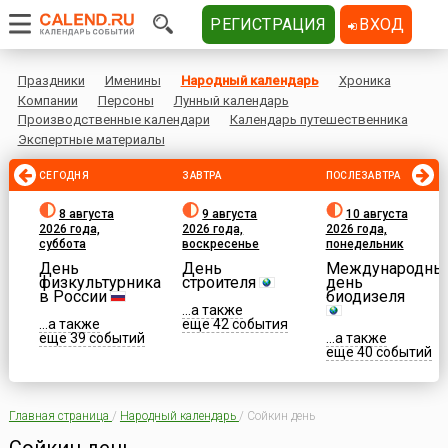
РЕГИСТРАЦИЯ
ВХОД
Праздники
Именины
Народный календарь
Хроника
Компании
Персоны
Лунный календарь
Производственные календари
Календарь путешественника
Экспертные материалы
СЕГОДНЯ
ЗАВТРА
ПОСЛЕЗАВТРА
8 августа
9 августа
10 августа
2026 года,
2026 года,
2026 года,
суббота
воскресенье
понедельник
День
День
Международны
физкультурника
строителя
день
в России
биодизеля
...а также
...а также
еще 42 события
еще 39 событий
...а также
еще 40 событий
Главная страница
/
Народный календарь
/
Сойкин день