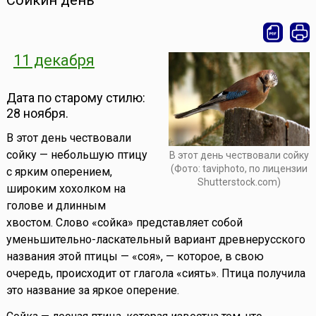
Сойкин день
11 декабря
Дата по старому стилю:
28 ноября.
В этот день чествовали
сойку — небольшую птицу
В этот день чествовали сойку
(Фото: taviphoto, по лицензии
с ярким оперением,
Shutterstock.com)
широким хохолком на
голове и длинным
хвостом. Слово «сойка» представляет собой
уменьшительно-ласкательный вариант древнерусского
названия этой птицы — «соя», — которое, в свою
очередь, происходит от глагола «сиять». Птица получила
это название за яркое оперение.