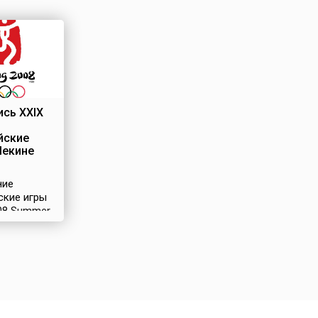
сь XXIX
йские
Пекине
ние
ские игры
008 Summer
)
и с 8 по 24
2008 года в
Китая –
За право
ть
ду также