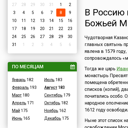
27
28
29
30
31
1
2
В Россию 
3
4
5
6
7
8
9
Божьей М
10
11
12
13
14
15
16
17
18
19
20
21
22
23
24
25
26
27
28
29
30
Чудотворная Казанс
главных святынь пр
31
1
2
3
4
5
6
явлена в 1579 году,
сопровождалось «м
ПО МЕСЯЦАМ
Тогда же царь
Иван
монастырь Пресвят
Январь
182
Июль
183
помещена обретенна
Февраль
193
Август
183
списков (копий), д
Март
180
Сентябрь
179
почитались особо. 
народное ополчение
Апрель
171
Октябрь
182
1612 году освободи
Май
175
Ноябрь
162
Июнь
165
Декабрь
175
Ныне этот список н
освобождении Моск