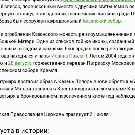
й список, перенесенный вместе с другими святынями в о
ерную столицу, стал одной из главнейших святынь града Пе
 образа был сооружен кафедральный
Казанский собор
.
при ограблении Казанского монастыря злоумышленниками 
Божьей Матери. Один из списков той же иконы, созданный 
енным окладом и камнями, был продан после революции 
 года находился у папы
Иоанна Павла II
. Летом 2004 года он
ю и
28 августа
торжественно передан Патриарху Московск
спенском соборе Кремля.
атриарх доставил образ в Казань. Теперь вновь обретенный
ожией Матери хранится в Крестовоздвиженском храме Каз
астыря в бронированном позолоченном киоте под наблюд
кая Православная Церковь празднует 21 июля.
густа в истории: