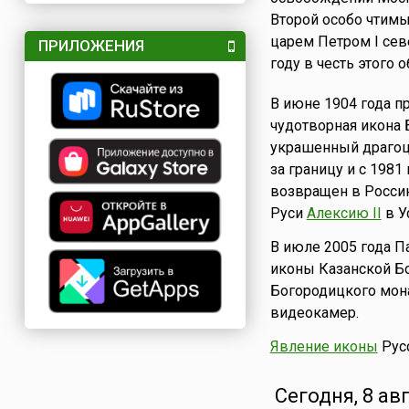
Второй особо чтимы
царем Петром I сев
ПРИЛОЖЕНИЯ
году в честь этого
В июне 1904 года 
чудотворная икона 
украшенный драгоц
за границу и с 1981
возвращен в Росси
Руси
Алексию II
в У
В июле 2005 года П
иконы Казанской Б
Богородицкого мон
видеокамер.
Явление иконы
Русс
Сегодня, 8 ав