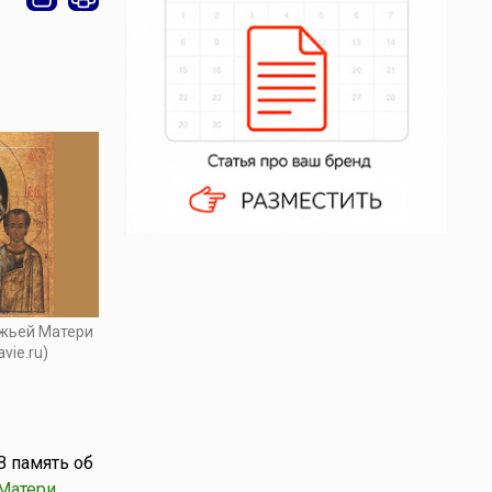
ожьей Матери
avie.ru)
В память об
Матери
.