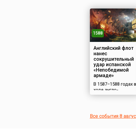
1588
Английский флот
нанес
сокрушительный
удар испанской
«Непобедимой
армаде»
В 1587–1588 годах 
ходе англо-
испанской войны
Испания снарядила
огромный флот –
«Непобедимую
Все события 8 авгу
армаду» для
вторжения в
Англию.