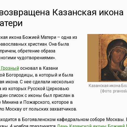
возвращена Казанская икона
атери
кая икона Божией Матери – одна из
авославных христиан. Она была
 причем, обретение образа
ногими чудотворениями».
 Грозный
основал в Казани
ой Богородицы, в который и была
я икона. С нее сделали несколько
Казанская икона Б
ва из которых Русской Церковью
(Фото: pravosl
Один список с иконы был прислан в
 Минина и Пожарского, которое в
ло Москву от польских захватчиков.
аходится в Богоявленском кафедральном соборе Москвы. 
вы, 4 ноября празднуется
День Казанской иконы Божией 