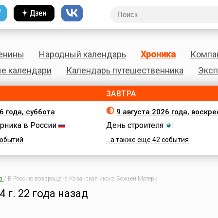
енины
Народный календарь
Хроника
Компа
е календари
Календарь путешественника
Эксп
ЗАВТРА
6 года, суббота
9 августа 2026 года, воскр
рника в России
День строителя
 событий
...а также еще 42 события
а
/
В Россию возвращена Казанская икона Божьей Матери
4 г.
22 года назад