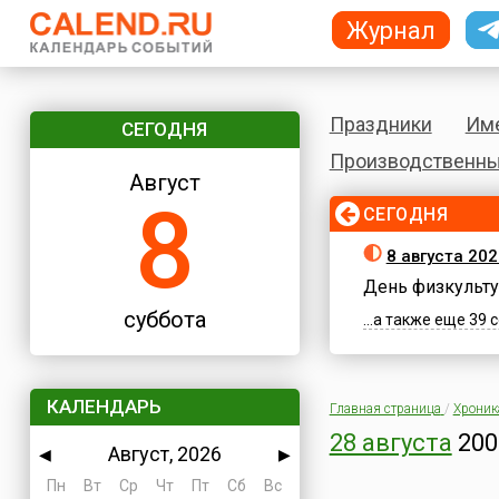
Журнал
Праздники
Им
СЕГОДНЯ
Производственны
Август
8
СЕГОДНЯ
8 августа 202
День физкульту
суббота
...а также еще 39
КАЛЕНДАРЬ
Главная страница
/
Хроник
28 августа
200
Август, 2026
◀
▶
Пн
Вт
Ср
Чт
Пт
Сб
Вс