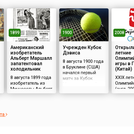
1900
1899
2008
Учрежден Кубок
Американский
Открыли
Дэвиса
изобретатель
летние
Альберт Маршалл
Олимпи
8 августа 1900 года
запатентовал
игры в 
в Бруклине (США)
холодильник
(Китай)
начался первый
8 августа 1899 года
XXIX лет
матч за Кубок
в
изобретатель из
Олимпий
Международной
Миннесоты Альберт
(англ. 2
федерации лаун-
Маршалл
Olympics
тенниса. В награду
запатентовал
проходил
победитель
холодильник.Холодильные
августа 
получил
конструкции
столице 
серебряный кубок,
ста
придумывали и
Пекине. 
пожертвованный
раньше. В основном
принима
организаторам
они действовали за
Олимпиа
первого матча