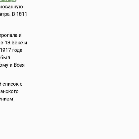
снованную
тра. В 1811
пропала и
в 18 веке и
1917 года
 был
ому и Всея
 список с
анского
ением