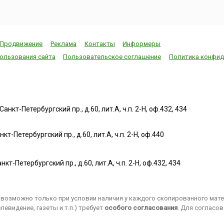
хо...
Матерь ...
Продвижение
Реклама
Контакты
Информеры
ользования сайта
Пользовательское соглашение
Политика конфид
нкт-Петербургский пр., д.60, лит.А, ч.п. 2-Н, оф.432, 434
т-Петербургский пр., д.60, лит.А, ч.п. 2-Н, оф.440
нкт-Петербургский пр., д.60, лит.А, ч.п. 2-Н, оф.432, 434
возможно только при условии наличия у каждого скопированного матер
евидение, газеты и т.п.) требует
особого согласования
. Для согласо