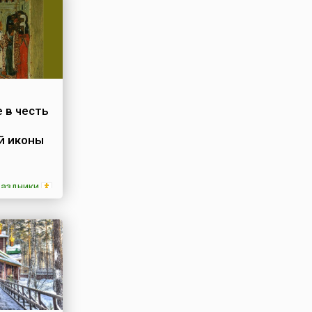
 в честь
й иконы
раздники
кона
по
ана
кою на
ла, за
овало
о:
родица и