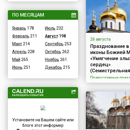
Величественные
Дания
ВОВ
ПО МЕСЯЦАМ
Египет
Водные
Зимбабве
Январь
178
Июль
232
Гастрономические
Израиль
Февраль
211
Август
198
Детские
Индия
26 августа
Март
214
Сентябрь
253
Дни памяти святых
Празднование в
Иордания
Апрель
228
Октябрь
262
иконы Божией 
Конституционные
Ирак
«Умягчение злы
Май
265
Ноябрь
261
Культурные
Иран
сердец»
Июнь
251
Декабрь
215
Масс-медийные
Ирландия
(Семистрельная
Молодежные
Исландия
Православные праз
Научно-технические
Испания
Чудотворная икона
Матери «Умягчение 
Независимые
Италия
сердец» находилась
Необычные
Йемен
церкви Иоанно-
Природные
Богословской-
Казахстан
Семистрельной, на п
Медицинские
Камерун
неподалеку от горо
Установите на Вашем сайте или
Посты
Канада
Вологды. На иконе
блоге этот информер