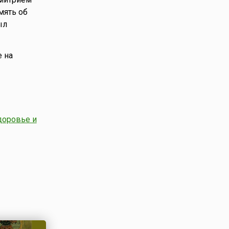
мять об
ыл
 на
доровье и