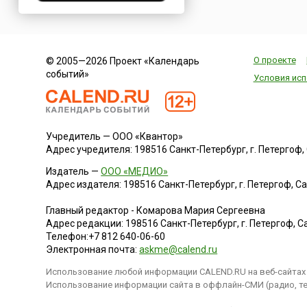
обр...
Нигерия
Нидерланды
Новая Зеландия
О проекте
© 2005—2026 Проект «Календарь
Норвегия
событий»
Условия исп
ОАЭ
Оман
Пакистан
Учредитель — ООО «Квантор»
Палестина
Адрес учредителя: 198516 Санкт-Петербург, г. Петергоф, Са
Панама
Издатель —
ООО «МЕДИО»
Перу
Адрес издателя: 198516 Санкт-Петербург, г. Петергоф, Санк
Польша
Главный редактор - Комарова Мария Сергеевна
Португалия
Адрес редакции:
198516
Санкт-Петербург, г. Петергоф
,
Са
Румыния
Телефон:
+7 812 640-06-60
Электронная почта:
askme@calend.ru
США
Использование любой информации CALEND.RU на веб-сайтах 
Саудовская Аравия
Использование информации сайта в оффлайн-СМИ (радио, тел
Сербия