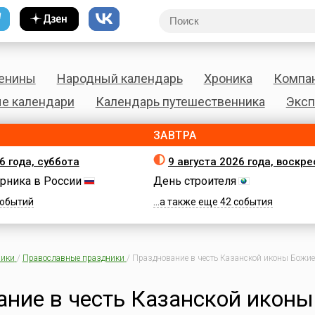
енины
Народный календарь
Хроника
Компа
е календари
Календарь путешественника
Эксп
ЗАВТРА
6 года, суббота
9 августа 2026 года, воскр
рника в России
День строителя
 событий
...а также еще 42 события
ики
/
Православные праздники
/
Празднование в честь Казанской иконы Божи
ние в честь Казанской иконы