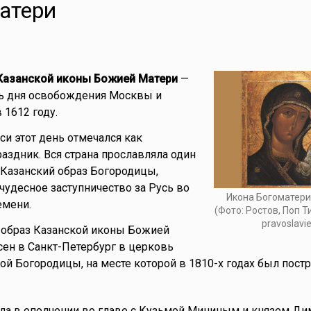
атери
Казанской иконы Божией Матери
—
ть дня освобождения Москвы и
 1612 году.
си этот день отмечался как
аздник. Вся страна прославляла один
Казанский образ Богородицы,
 чудесное заступничество за Русь во
Икона Богоматери
емени.
(Фото: Ростов, Поп Т
pravoslavie
 образ Казанской иконы Божией
ен в Санкт-Петербург в церковь
й Богородицы, на месте которой в 1810-х годах был пост
ыла в ополчении во главе с Кузьмой Мининым и князем Д