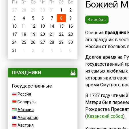
Божией М
Пн
Вт
Ср
Чт
Пт
Сб
Вс
27
28
29
30
31
1
2
3
4
5
6
7
8
9
4 ноября
10
11
12
13
14
15
16
Осенний
праздник 
17
18
19
20
21
22
23
это праздник в чес
24
25
26
27
28
29
30
России от поляков в
31
1
2
3
4
5
6
Долгое время на Ру
государственный пр
из самых любимых 
ПРАЗДНИКИ
которая явила свое
время Смутного вр
Государственные
Россия
В 1737 году чтимый
Беларусь
Матери был перенес
Рождества Пресвято
Абхазия
(
Казанский собор
).
Австралия
Австрия
Казанская икона б