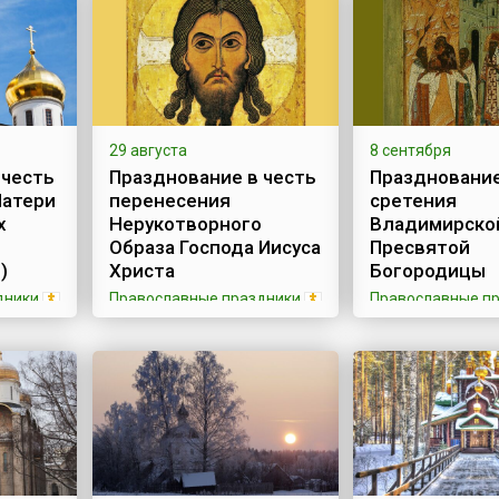
29 августа
8 сентября
 честь
Празднование в честь
Празднование
Матери
перенесения
сретения
х
Нерукотворного
Владимирско
Образа Господа Иисуса
Пресвятой
)
Христа
Богородицы
дники
Православные праздники
Православные п
 Божией
29 августа по новому стилю
Владимирская и
злых
православный мир
Божией матери, 
 в
празднует перенесение из
преданию, напис
Едессы в Константинополь
евангелистом Лу
Нерукотворного Образа
доске из того сто
огосте,
Иисуса Христа, которое
которым трапез
да
произошло в 944 году.
Святое Семейств
Предание свидетельствует,
Спаситель, Бого