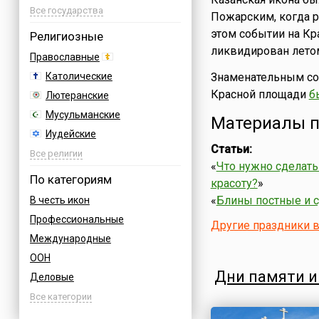
Азербайджан
Все государства
Пожарским, когда р
Албания
этом событии на Кр
Религиозные
Аргентина
ликвидирован летом
Православные
Армения
Католические
Знаменательным соб
Афганистан
Красной площади
б
Лютеранские
Багамы
Мусульманские
Материалы п
Бахрейн
Иудейские
Бельгия
Статьи:
Буддийские
Все религии
Болгария
«
Что нужно сделать
Индуизм
По категориям
красоту?
»
Босния
Бахаи
«
Блины постные и с
В честь икон
Бразилия
Зороастризм
Профессиональные
Великобритания
Другие праздники 
Славянские
Международные
Венгрия
Языческие
ООН
Вьетнам
Дни памяти и
Деловые
Германия
Дни воинской славы России
Все категории
Греция
Армейские
Грузия