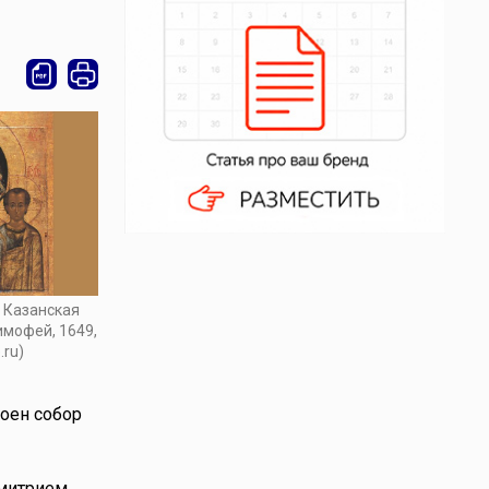
 Казанская
имофей, 1649,
.ru)
роен собор
имитрием