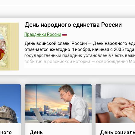
День народного единства России
Праздники России
День воинской славы России — День народного ед
отмечается ежегодно 4 ноября, начиная с 2005 года
государственный праздник установлен в честь важ
события в российской истории — освобождения Мо
польских интервентов в 1612 году, и приурочен к Д
Казанской иконы Божией Матери.16 декабря 2004 г
Госдума РФ приняла одновременно в трех чтениях 
в Федеральный закон «О...
ного
День
День социал