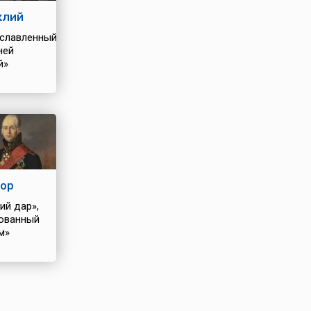
клий
славленный
ней
й»
ор
ий дар»,
ованный
м»