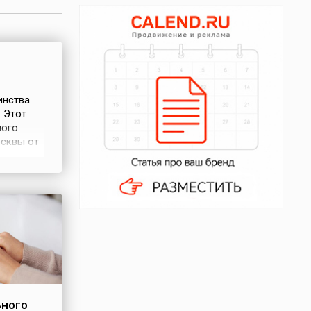
инства
. Этот
ного
сквы от
ню
ода
поправки
ьного