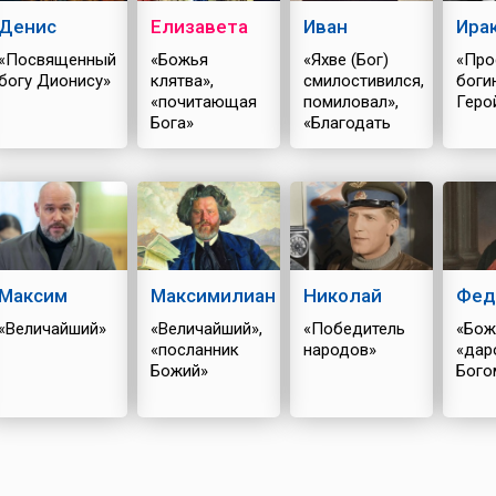
Денис
Елизавета
Иван
Ира
«Посвященный
«Божья
«Яхве (Бог)
«Про
богу Дионису»
клятва»,
смилостивился,
боги
«почитающая
помиловал»,
Геро
Бога»
«Благодать
Божия»
Максим
Максимилиан
Николай
Фед
«Величайший»
«Величайший»,
«Победитель
«Бож
«посланник
народов»
«дар
Божий»
Бого