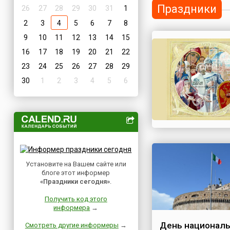
Праздники
26
27
28
29
30
31
1
2
3
4
5
6
7
8
9
10
11
12
13
14
15
16
17
18
19
20
21
22
23
24
25
26
27
28
29
30
1
2
3
4
5
6
Установите на Вашем сайте или
блоге этот информер
«Праздники сегодня»
.
Получить код этого
информера
→
День националь
Смотреть другие информеры
→