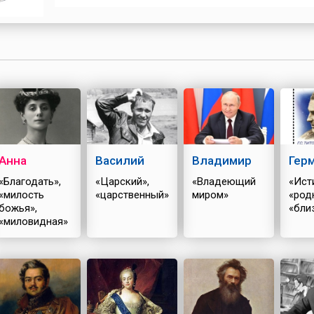
уничтожившего часть города, девятилетней Матрон
явилась во сне Богородица, велевшая откопать ее и
пепелище. Девочка послушалась, а на месте явлени
был впоследствии построен Бого...
Анна
Василий
Владимир
Гер
«Благодать»,
«Царский»,
«Владеющий
«Ист
«милость
«царственный»
миром»
«род
божья»,
«бли
«миловидная»