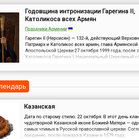
образ Казанской иконы Бож...
Годовщина интронизации Гарегина II,
Католикоса всех Армян
Праздники Армении
Гарегин II (Нерсисян) — 132-й, действующий Верхов
Патриарх и Католикос всех армян, глава Армянской
Апостольской Церкви.27 октября 1999 года, после 
Католикоса Гарегина I, Национальный Церковный с
(высший орган управления) Армянской Апостольско
Церкви избрал архиепископа Гарегина Нерсесяна 1
Патриархом и Католикосом всех армян. Гарегин II Н
был рукоположен в сан и помаз...
лендарь
Казанская
Дата по старому стилю: 22 октября. В этот день кла
чудотворной Казанской иконе Божией Матери — одн
самых чтимых в Русской православной церкви. Согл
преданию, после пожара в Казани в 1579 году,