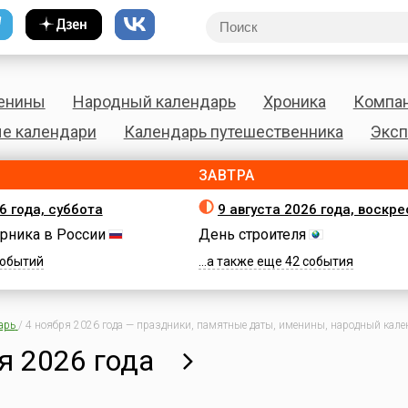
енины
Народный календарь
Хроника
Компа
е календари
Календарь путешественника
Эксп
ЗАВТРА
6 года, суббота
9 августа 2026 года, воскр
рника в России
День строителя
 событий
...а также еще 42 события
арь
/
4 ноября 2026 года — праздники, памятные даты, именины, народный кален
я 2026 года