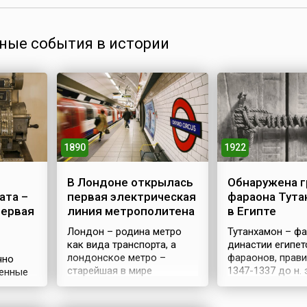
ные события в истории
1890
1922
В Лондоне открылась
Обнаружена 
ата –
первая электрическая
фараона Тута
первая
линия метрополитена
в Египте
Лондон – родина метро
Тутанхамон – фа
как вида транспорта, а
династии египет
лондонское метро –
фараонов, прав
чно
старейшая в мире
1347-1337 до н. 
венные
подземная городская
одним из самых
дения,
железная дорога,
фараонов и нас