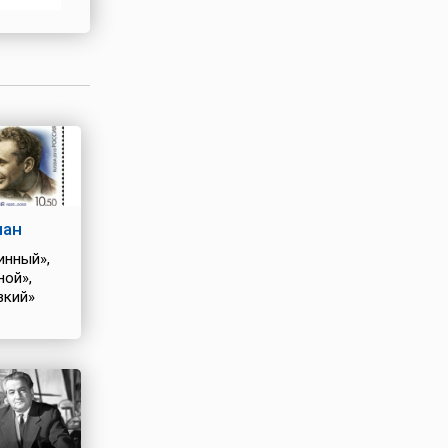
е
кону на
я иконы
ман
инный»,
ной»,
зкий»