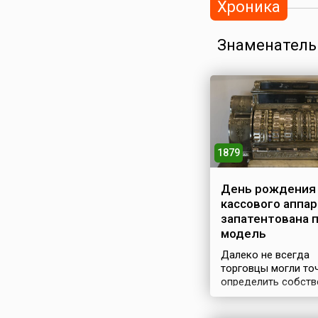
Хроника
Знаменатель
1879
День рождения
кассового аппар
запатентована 
модель
Далеко не всегда
торговцы могли то
определить собст
доходы. Часто све
представляемые