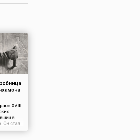
гробница
нхамона
раон XVIII
ских
ивший в
э. Он стал
 известных
тоящим