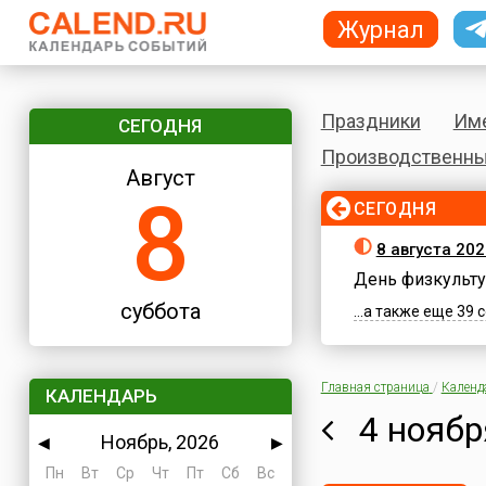
Журнал
Праздники
Им
СЕГОДНЯ
Производственны
Август
8
СЕГОДНЯ
8 августа 202
День физкульту
суббота
...а также еще 39
Главная страница
/
Календ
КАЛЕНДАРЬ
4 ноябр
Ноябрь, 2026
◀
▶
Пн
Вт
Ср
Чт
Пт
Сб
Вс