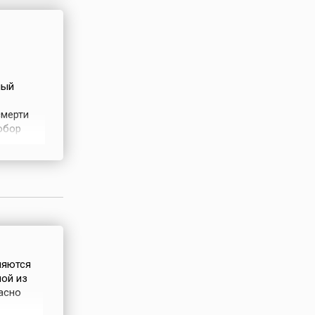
ный
смерти
обор
й
32-м
ерсисян
няются
ой из
асно