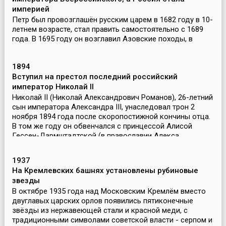
империей
Петр был провозглашён русским царем в 1682 году в 10-
летнем возрасте, стал править самостоятельно с 1689
года. В 1695 году он возглавил Азовские походы, в
результате которых в 1711 году Россия закрепилась на
побережье Азовского моря. Петр использ...
1894
Вступил на престол последний российский
император Николай II
Николай II (Николай Александрович Романов), 26-летний
сын императора Александра III, унаследовал трон 2
ноября 1894 года после скоропостижной кончины отца.
В том же году он обвенчался с принцессой Алисой
Гессен-Дармштадтской (в православии Алекса...
1937
На Кремлевских башнях установлены рубиновые
звезды
В октябре 1935 года над Московским Кремлём вместо
двуглавых царских орлов появились пятиконечные
звёзды из нержавеющей стали и красной меди, с
традиционными символами советской власти - серпом и