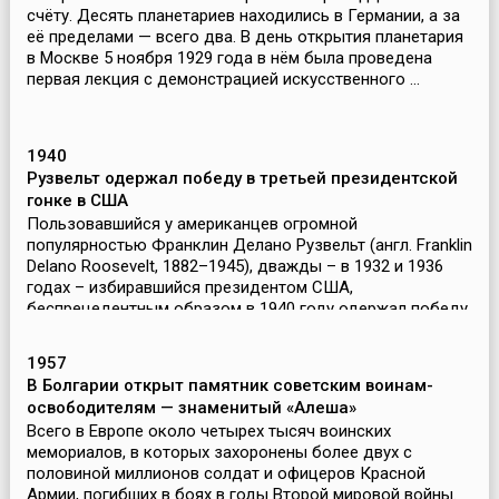
счёту. Десять планетариев находились в Германии, а за
её пределами — всего два. В день открытия планетария
в Москве 5 ноября 1929 года в нём была проведена
первая лекция с демонстрацией искусственного ...
1940
Рузвельт одержал победу в третьей президентской
гонке в США
Пользовавшийся у американцев огромной
популярностью Франклин Делано Рузвельт (англ. Franklin
Delano Roosevelt, 1882–1945), дважды – в 1932 и 1936
годах – избиравшийся президентом США,
беспрецедентным образом в 1940 году одержал победу
в третьей прези...
1957
В Болгарии открыт памятник советским воинам-
освободителям — знаменитый «Алеша»
Всего в Европе около четырех тысяч воинских
мемориалов, в которых захоронены более двух с
половиной миллионов солдат и офицеров Красной
Армии, погибших в боях в годы Второй мировой войны.