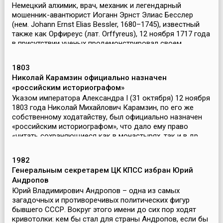
Немецкий алхимик, врач, механик и легендарный
мошенник-авантюрист Иоганн Эрнст Элиас Бесслер
(нем. Johann Ernst Elias Bessler, 1680–1745), известный
также как Орфиреус (лат. Orffyreus), 12 ноября 1717 года
в присутствии ученых продемонстрировал своем...
1803
Николай Карамзин официально назначен
«российским историографом»
Указом императора Александра I (31 октября) 12 ноября
1803 года Николай Михайлович Карамзин, по его же
собственному ходатайству, был официально назначен
«российским историографом», что дало ему право
«читать сохраняющиеся как в монастырях, так и в др...
1982
Генеральным секретарем ЦК КПСС избран Юрий
Андропов
Юрий Владимирович Андропов – одна из самых
загадочных и противоречивых политических фигур
бывшего СССР. Вокруг этого имени до сих пор ходят
кривотолки: кем бы стал для страны Андропов, если бы