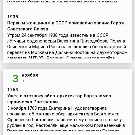
молотом. Освещенные снизу прожекторами, первые
звез...
1938
Первым женщинам в СССР присвоено звание Героя
Советского Союза
Утром 24 сентября 1938 года известные в СССР
лётчицы-орденоносцы Валентина Гризодубова, Полина
Осипенко и Марина Раскова вылетели в беспосадочный
перелёт из Москвы на Дальний Восток на двухмоторном
самолёте АНТ-37 «Родина». С первых часов полёта ...
ноября
3
вт
1763
Ушел в отставку обер-архитектор Бартоломео
Франческо Растрелли
3 ноября 1763 года Екатерина II удовлетворила
прошение об отставке обер-архитектора Бартоломео
Франческо Растрелли, назначив ему пенсион в тысячу
рублей в год. Растрелли, еще мальчиком привезенный в
Россию отцом, флорентийским скульптором Бартоло...