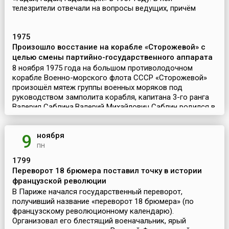
телезрители отвечали на вопросы ведущих, причём
особенно приветствовался юмор. Идея была
совершенно новой для то...
1975
Произошло восстание на корабле «Сторожевой» с
целью смены партийно-государственного аппарата
8 ноября 1975 года на большом противолодочном
корабле Военно-морского флота СССР «Сторожевой»
произошёл мятеж группы военных моряков под
руководством замполита корабля, капитана 3-го ранга
Валерия Саблина.Валерий Михайлович Саблин родился в
1939 ...
ноября
9
пн
1799
Переворот 18 брюмера поставил точку в истории
французской революции
В Париже начался государственный переворот,
получивший название «переворот 18 брюмера» (по
французскому революционному календарю).
Организовал его блестящий военачальник, ярый