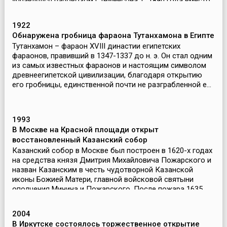
управлялся паровозом Стефенсона. С 1890 года вместо
...
1922
Обнаружена гробница фараона Тутанхамона в Египте
Тутанхамон – фараон XVIII династии египетских
фараонов, правивший в 1347-1337 до н. э. Он стал одним
из самых известных фараонов и настоящим символом
древнеегипетской цивилизации, благодаря открытию
его гробницы, единственной почти не разграбленной е...
1993
В Москве на Красной площади открыт
восстановленный Казанский собор
Казанский собор в Москве был построен в 1620-х годах
на средства князя Дмитрия Михайловича Пожарского и
назван Казанским в честь чудотворной Казанской
иконы Божией Матери, главной войсковой святыни
ополчения Минина и Пожарского. После пожара 1635...
2004
В Иркутске состоялось торжественное открытие