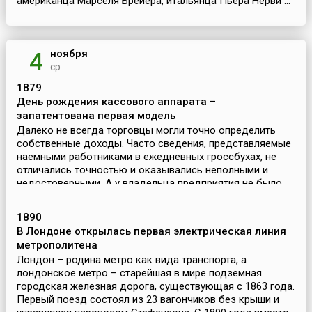
американца Марселя Брёйера, итальянца Пьера Нерви ...
ноября
4
ср
1879
День рождения кассового аппарата –
запатентована первая модель
Далеко не всегда торговцы могли точно определить
собственные доходы. Часто сведения, представляемые
наемными работниками в ежедневных гроссбухах, не
отличались точностью и оказывались неполными и
недостоверными. А у владельца предприятия не было
ника...
1890
В Лондоне открылась первая электрическая линия
метрополитена
Лондон – родина метро как вида транспорта, а
лондонское метро – старейшая в мире подземная
городская железная дорога, существующая с 1863 года.
Первый поезд состоял из 23 вагончиков без крыши и