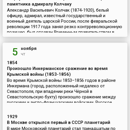
памятника адмиралу Колчаку
Александр Васильевич Колчак (1874-1920), белый
офицер, адмирал, известный государственный и
военный деятель царской России, после февральской
революции 1917 года занял резко контрреволюционную
позицию, был отозван Временным правительством в
Петроград...
ноября
5
чт
1854
Произошло Инкерманское сражение во время
Крымской войны (1853-1856)
Во время Крымской войны 1853–1856 годов в районе
Инкермана (город, расположенный недалеко от
Севастополя, при впадении реки Чёрной в
Севастопольскую бухту) произошло сражение между
русскими и англо-французскими войсками. Русское
командование ставило ...
1929
В Москве открылся первый в СССР планетарий
В мире Московский планетарий стал тринадцатым по