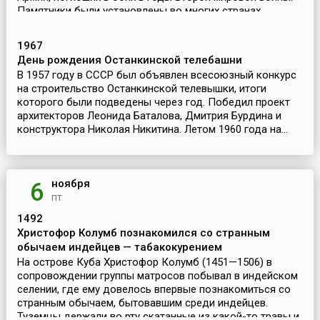
Памятники были установлены во многих странах
Центральной и...
1967
День рождения Останкинской телебашни
В 1957 году в СССР был объявлен всесоюзный конкурс
на строительство Останкинской телевышки, итоги
которого были подведены через год. Победил проект
архитекторов Леонида Баталова, Дмитрия Бурдина и
конструктора Николая Никитина. Летом 1960 года на...
ноября
6
пт
1492
Христофор Колумб познакомился со странным
обычаем индейцев — табакокурением
На острове Куба Христофор Колумб (1451—1506) в
сопровождении группы матросов побывал в индейском
селении, где ему довелось впервые познакомиться со
странным обычаем, бытовавшим среди индейцев.
Туземцы держали во рту скатанные из какой-то травы и