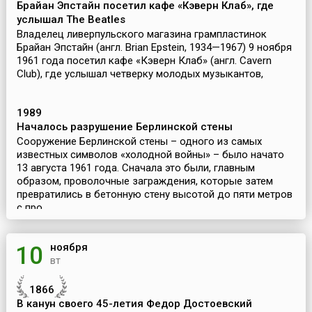
Брайан Эпстайн посетил кафе «Кэверн Клаб», где
услышал The Beatles
Владелец ливерпульского магазина грампластинок
Брайан Эпстайн (англ. Brian Epstein, 1934—1967) 9 ноября
1961 года посетил кафе «Кэверн Клаб» (англ. Cavern
Club), где услышал четверку молодых музыкантов,
именовавшихся The Beatles. За две недели до...
1989
Началось разрушение Берлинской стены
Сооружение Берлинской стены – одного из самых
известных символов «холодной войны» – было начато
13 августа 1961 года. Сначала это были, главным
образом, проволочные заграждения, которые затем
превратились в бетонную стену высотой до пяти метров
с про...
ноября
10
вт
1866
В канун своего 45-летия Федор Достоевский