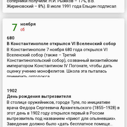
соперники получили: Н.И. Рыжков – 17%, В.В.
Жириновский – 8%). В июле 1991 года Ельцин подписал
указ о прекращении деятельности организационных ...
ноября
7
сб
680
В Константинополе открылся VI Вселенский собор
В Константинополе 7 ноября 680 года открылся VI
Вселенский собор (также – Третий
Константинопольский собор), созванный византийским
императором Константином IV Погонате, чтобы дать
оценку учению монофелитов. Школа эта пыталась
примирить ортодокса...
1902
День рождения вытрезвителя
В столице оружейников, городе Туле, по инициативе
врача Федора Сергеевича Архангельского (1855–1928) в
этот день в 1902 году открылся первый в России
вытрезвитель под названием «приют для опьяневших».
Заведение должно было «дать бесплатное помеще...