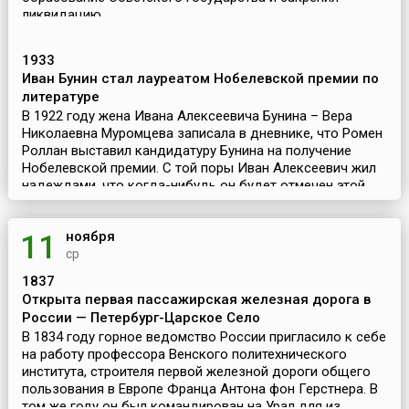
ликвидацию...
1933
Иван Бунин стал лауреатом Нобелевской премии по
литературе
В 1922 году жена Ивана Алексеевича Бунина – Вера
Николаевна Муромцева записала в дневнике, что Ромен
Роллан выставил кандидатуру Бунина на получение
Нобелевской премии. С той поры Иван Алексеевич жил
надеждами, что когда-нибудь он будет отмечен этой ...
ноября
11
ср
1837
Открыта первая пассажирская железная дорога в
России — Петербург-Царское Село
В 1834 году горное ведомство России пригласило к себе
на работу профессора Венского политехнического
института, строителя первой железной дороги общего
пользования в Европе Франца Антона фон Герстнера. В
том же году он был командирован на Урал для из...