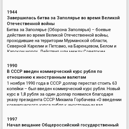
туризм стал основной отраслью в этом регионе. Но дл...
1944
Завершилась битва за Заполярье во время Великой
Отечественной войны
Битва за Заполярье (Оборона Заполярья) – боевые
действия во время Великой Отечественной войны,
проходившие на территории Мурманской области,
Северной Карелии и Петсамо, на Баренцевом, Белом и
Карском морях. Действия шли между Советским
союзом (при по...
1990
В СССР введен коммерческий курс рубля по
отношению к иностранным валютам
1 ноября 1990 года в СССР доллар перестал стоить 63
копейки – был введен коммерческий курс рубля. Новый
курс в 1,8 рубля за один доллар появился благодаря
указу президента СССР Михаила Горбачева «О введении
коммерческого курса рубля к иностранным вал...
1997
Начал вещание Общероссийский государственный