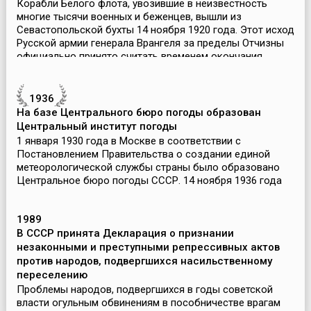
Корабли Белого флота, увозившие в неизвестность
многие тысячи военных и беженцев, вышли из
Севастопольской бухты 14 ноября 1920 года. Этот исход
Русской армии генерала Врангеля за пределы Отчизны
официально принято считать временем окончания
Гражданс...
1936
На базе Центрального бюро погоды образован
Центральный институт погоды
1 января 1930 года в Москве в соответствии с
Постановлением Правительства о создании единой
метеорологической службы страны было образовано
Центральное бюро погоды СССР. 14 ноября 1936 года
оно реорганизуется в Центральный институт погоды, в
1943...
1989
В СССР принята Декларация о признании
незаконными и преступными репрессивных актов
против народов, подвергшихся насильственному
переселению
Проблемы народов, подвергшихся в годы советской
власти огульным обвинениям в пособничестве врагам