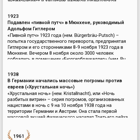
антимонархист и защитник Великой Французской
революции Наполеон Бонапа...
1923
Подавлен «пивной путч» в Мюнхене, руководимый
Адольфом Гитлером
«Пивной путч» 1923 года (нем. Bürgerbräu-Putsch) –
попытка государственного переворота, предпринятая
Гитлером и его сторонниками 8-9 ноября 1923 года в
Мюнхене. Вечером 8 ноября около 3000 человек
собрались в помещении «Бюргербраукеллер» (нем. Bu...
1938
В Германии начались массовые погромы против
евреев («Хрустальная ночь»)
«Хрустальная ночь» (нем. Kristallnacht), или «Ночь
разбитых витрин» – серия погромов, организованных
нацистами в ночь с 9 на 10 ноября 1938 года на
территории Германии и Австрии. Она стала первой
массовой акцией физического насилия Третьего рейха
по ...
1961