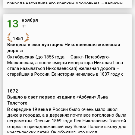
природа наградила его крепким здоровьем, – великим
реформ...
ноября
13
пт
1851
Введена в эксплуатацию Николаевская железная
дорога
Октябрьская (до 1855 года — Санкт-Петербурго-
Московская, а после смерти императора Николая I она
стала называться Николаевская) железная дорога –
старейшая в России. Ее история началась в 1837 году с
открытия железнодорожной линии Санкт-Петербург –
Ц...
1872
Вышло в свет первое издание «Азбуки» Льва
Толстого
В середине 19 века в России было очень мало школ
даже в городах, а в деревнях почти все поголовно были
неграмотны. Осенью 1859 года Лев Николаевич Толстой
открыл в принадлежавшей ему Ясной Поляне школу для
крестьянских детей. Он объявил, что школ...