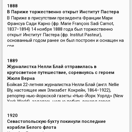
1888
В Париже торжественно открыт Институт Пастера
В Париже в присутствии президента Франции Мари
Франсуа Сади Карно (фр. Marie François Sadi Carnot,
1837–1894) 14 ноября 1888 года был торжественно
открыт Институт Пастера (фр. Institut Pasteur),
основанный годом ранее он был построен и оснащен на
сре...
1889
Журналистка Нелли Блай отправилась в
кругосветное путешествие, соревнуясь с героем
Жюля Верна
Бойкая 22-летняя журналистка Нелли Блай (англ. Nellie
Bly, настоящее имя Элизабет Кокрейн, 1864–1922),
репортер нью-йоркской газеты «Нью-Йорк Уорлд» (New
York World), задалась целью побить рекорд героя
романа Жюля Верна «Вокруг света за 80 дней». ...
1920
Севастопольскую бухту покинули последние
корабли Белого флота