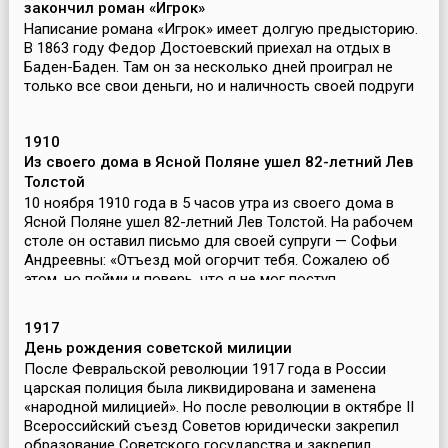
закончил роман «Игрок»
Написание романа «Игрок» имеет долгую предысторию.
В 1863 году Федор Достоевский приехал на отдых в
Баден-Баден. Там он за несколько дней проиграл не
только все свои деньги, но и наличность своей подруги
Полины Сусловой. Достоевскому грозила долг...
1910
Из своего дома в Ясной Поляне ушел 82-летний Лев
Толстой
10 ноября 1910 года в 5 часов утра из своего дома в
Ясной Поляне ушел 82-летний Лев Толстой. На рабочем
столе он оставил письмо для своей супруги — Софьи
Андреевны: «Отъезд мой огорчит тебя. Сожалею об
этом, но пойми и поверь, что я не мог поступ...
1917
День рождения советской милиции
После Февральской революции 1917 года в России
царская полиция была ликвидирована и заменена
«народной милицией». Но после революции в октябре II
Всероссийский съезд Советов юридически закрепил
образование Советского государства и закрепил