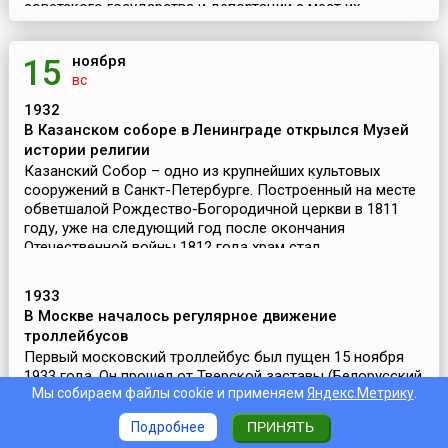
советского государства и депортации с мест их
исторического проживания, стали предметом
общественного внимания только в годы перестройки.
ноября
15
Уже в пред...
вс
1932
В Казанском соборе в Ленинграде открылся Музей
истории религии
Казанский Собор – одно из крупнейших культовых
сооружений в Санкт-Петербурге. Построенный на месте
обветшалой Рождество-Богородичной церкви в 1811
году, уже на следующий год после окончания
Отечественной войны 1812 года храм стал
своеобразным памятни...
1933
В Москве началось регулярное движение
троллейбусов
Первый московский троллейбус был пущен 15 ноября
1933 года. Он прошел от Тверской заставы (Белорусский
Мы собираем файлы cookie и применяем
Яндекс.Метрику
.
вокзал) до села Всехсвятское (район станции метро
«Сокол»).Впервые идея постройки троллейбусных линий
Подробнее
ПРИНЯТЬ
на пригородных направлениях в Москве была...