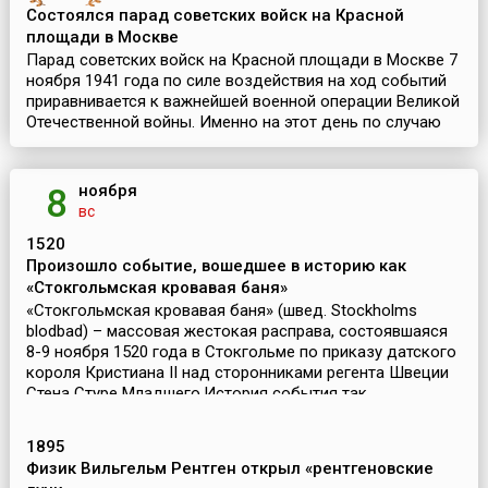
Состоялся парад советских войск на Красной
площади в Москве
Парад советских войск на Красной площади в Москве 7
ноября 1941 года по силе воздействия на ход событий
приравнивается к важнейшей военной операции Великой
Отечественной войны. Именно на этот день по случаю
запланированного захвата Москвы гитлеровско...
ноября
8
вс
1520
Произошло событие, вошедшее в историю как
«Стокгольмская кровавая баня»
«Стокгольмская кровавая баня» (швед. Stockholms
blodbad) – массовая жестокая расправа, состоявшаяся
8-9 ноября 1520 года в Стокгольме по приказу датского
короля Кристиана II над сторонниками регента Швеции
Стена Стуре Младшего.История события так...
1895
Физик Вильгельм Рентген открыл «рентгеновские