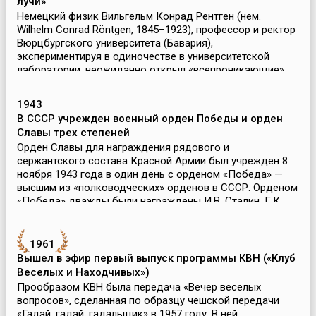
лучи»
Немецкий физик Вильгельм Конрад Рентген (нем.
Wilhelm Conrad Röntgen, 1845–1923), профессор и ректор
Вюрцбургского университета (Бавария),
экспериментируя в одиночестве в университетской
лаборатории, неожиданно открыл «всепроникающие»
лучи, которые в...
1943
В СССР учрежден военный орден Победы и орден
Славы трех степеней
Орден Славы для награждения рядового и
сержантского состава Красной Армии был учрежден 8
ноября 1943 года в один день с орденом «Победа» —
высшим из «полководческих» орденов в СССР. Орденом
«Победа» дважды были награждены И.В. Сталин, Г.К.
Жуков,...
1961
Вышел в эфир первый выпуск программы КВН («Клуб
Веселых и Находчивых»)
Прообразом КВН была передача «Вечер веселых
вопросов», сделанная по образцу чешской передачи
«Гадай, гадай, гадальщик» в 1957 году. В ней