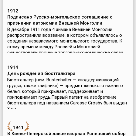
1912
Подписано Русско-монгольское соглашение о
признании автономии Внешней Монголии
В декабре 1911 года 4 аймака Внешней Монголии
распространили воззвание, в котором объявлялось о
создании независимого монгольского государства. К
этому времени между Россией и Монголией
существовали прочные торгово-экономические связи,
которые регули...
1914
День рождения бюстгальтера
Бюстгальтер (нем. Büstenhalter — «поддерживающий
грудь»; также «лифчик») — предмет женского нижнего
белья, который прикрывает, поддерживает и
приподнимает грудь.Первый патент на изобретение
бюстгальтера под названием Caresse Crosby был выдан
3 но...
1941
В Киево-Печерской лавре взорван Успенский собор