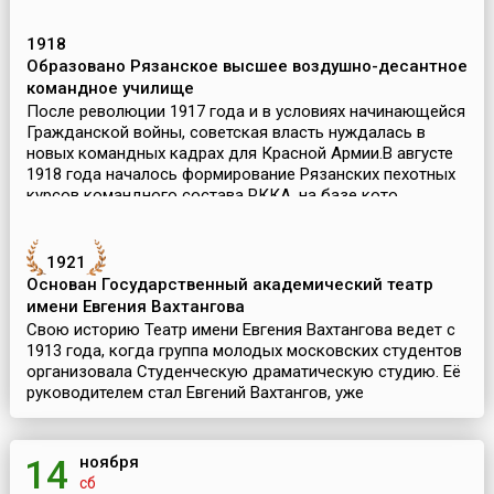
1918
Образовано Рязанское высшее воздушно-десантное
командное училище
После революции 1917 года и в условиях начинающейся
Гражданской войны, советская власть нуждалась в
новых командных кадрах для Красной Армии.В августе
1918 года началось формирование Рязанских пехотных
курсов командного состава РККА, на базе кото...
1921
Основан Государственный академический театр
имени Евгения Вахтангова
Свою историю Театр имени Евгения Вахтангова ведет с
1913 года, когда группа молодых московских студентов
организовала Студенческую драматическую студию. Её
руководителем стал Евгений Вахтангов, уже
составивший себе репутацию лучшего педагога по
«сист...
ноября
14
сб