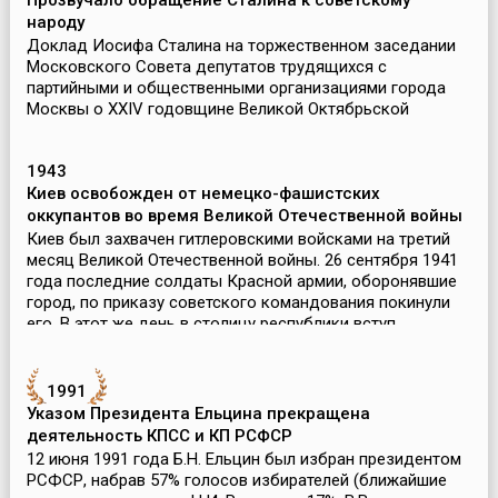
Прозвучало обращение Сталина к советскому
народу
Доклад Иосифа Сталина на торжественном заседании
Московского Совета депутатов трудящихся с
партийными и общественными организациями города
Москвы о XXIV годовщине Великой Октябрьской
социалистической революции и его обращение к
советскому народу 6 но...
1943
Киев освобожден от немецко-фашистских
оккупантов во время Великой Отечественной войны
Киев был захвачен гитлеровскими войсками на третий
месяц Великой Отечественной войны. 26 сентября 1941
года последние солдаты Красной армии, оборонявшие
город, по приказу советского командования покинули
его. В этот же день в столицу республики вступ...
1991
Указом Президента Ельцина прекращена
деятельность КПСС и КП РСФСР
12 июня 1991 года Б.Н. Ельцин был избран президентом
РСФСР, набрав 57% голосов избирателей (ближайшие