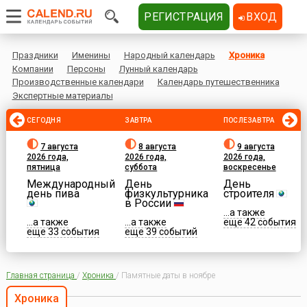
РЕГИСТРАЦИЯ
ВХОД
Праздники
Именины
Народный календарь
Хроника
Компании
Персоны
Лунный календарь
Производственные календари
Календарь путешественника
Экспертные материалы
СЕГОДНЯ
ЗАВТРА
ПОСЛЕЗАВТРА
7 августа
8 августа
9 августа
2026 года,
2026 года,
2026 года,
пятница
суббота
воскресенье
Международный
День
День
день пива
физкультурника
строителя
в России
...а также
...а также
...а также
еще 42 события
еще 33 события
еще 39 событий
Главная страница
/
Хроника
/
Памятные даты в ноябре
Хроника