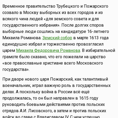
Временное правительство Трубецкого и Пожарского
созвало в Москву выборных из всех городов и из
всякого чина людей «для земского совета и для
государственного избрания». После долгих споров
выборные люди сошлись на кандидатуре 16-летнего
Михаила Романова.
Земский собор
в марте 1613 года
единодушно избрал и торжественно провозгласил
царем
Михаила Федоровича Романова
. В избирательной
грамоте было сказано, что его пожелали на царство
«все православные христиане всего Московского
государства».
При дворе нового царя Пожарский, как талантливый
военачальник, играл важную роль в государственных
делах. А поскольку война в России всё ещё
продолжалась, то он был направлен в 1615 году
руководить боевыми действиями против польских
отрядов А.И. Лисовского, а затем и против польских
войск во главе с Владиславом IV. С чем успешно