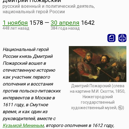
Дмитрий Пожарский
русский военный и политический деятель,
национальный герой России
1 ноября
1578
—
30 апреля
1642
448 лет назад
384 года назад
Национальный герой
России князь Дмитрий
Пожарский вошел в
отечественную историю
как участник первого
ополчения и восстания
Дмитрий Пожарский (слева
против польско-литовских
на картине М.И. Скотти, 1850,
Нижегородский
интервентов в Москве в
государственный
1611 году, в Смутное
художественный музей,
)
время, и как один из
руководителей, вместе с
Кузьмой Мининым
, второго ополчения в 1612 году,