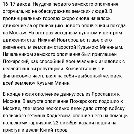
16-17 веков. Неудача первого земского ополчения
огорчила, но не обескуражила земских людей. В
провинциальных городах скоро снова началось
движение за организацию нового ополчения и похода
на Москву. На этот раз исходным пунктом и центром
движения стал Нижний Новгород во главе с его
знаменитым земским старостой Кузьмою Мининым.
Начальником земского ополчения был приглашен
Пожарский, как способный военачальник и человек с
незапятнанной репутацией. Хозяйственную и
финансовую часть взял на себя «выборный человек
всей землею» Кузьма Минин.
В конце июля ополчение двинулось из Ярославля к
Москве. В августе ополчение Пожарского подошло к
Москве, где через несколько дней дало отпор войску
польского гетмана Ходкевича, спешившего на помощь
польскому гарнизону. 22 октября казаки пошли на
приступ и взяли Китай-город.