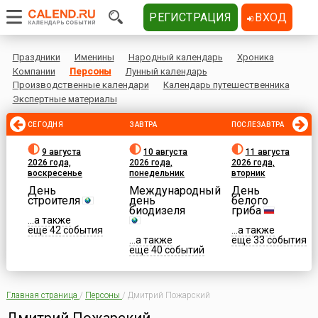
РЕГИСТРАЦИЯ
ВХОД
Праздники
Именины
Народный календарь
Хроника
Компании
Персоны
Лунный календарь
Производственные календари
Календарь путешественника
Экспертные материалы
СЕГОДНЯ
ЗАВТРА
ПОСЛЕЗАВТРА
9 августа
10 августа
11 августа
2026 года,
2026 года,
2026 года,
воскресенье
понедельник
вторник
День
Международный
День
строителя
день
белого
биодизеля
гриба
...а также
еще 42 события
...а также
...а также
еще 33 события
еще 40 событий
Главная страница
/
Персоны
/
Дмитрий Пожарский