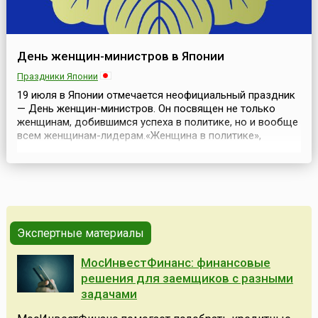
День женщин-министров в Японии
Праздники Японии
19 июля в Японии отмечается неофициальный праздник
— День женщин-министров. Он посвящен не только
женщинам, добившимся успеха в политике, но и вообще
всем женщинам-лидерам.«Женщина в политике»,
«женщина в правительстве» — словосочетания, которые
в современном обществе воспринимаются естественно
и, в большинстве случаев, положительно, как и само
явление женщины-лидера.Мировая история и совр...
Экспертные материалы
МосИнвестФинанс: финансовые
решения для заемщиков с разными
задачами