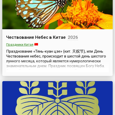
Чествование Небес в Китае
2026
Праздники Китая
Празднование «Тянь-куан цзе» (кит. 天贶节), или День
Чествования небес, происходит в шестой день шестого
лунного месяца, который является нумерологически
знаменательным днем. Праздник посвящен Богу Неба.
Это — День благодарения и молитвы. Все члены семьи
собираются вместе на специальный ритуальный обед.
Режут скот, готовят специальные пампушки. Жгут бумагу
и благовония. Этот праздник называют...