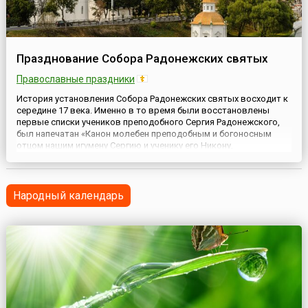
Празднование Собора Радонежских святых
Православные праздники
История установления Собора Радонежских святых восходит к
середине 17 века. Именно в то время были восстановлены
первые списки учеников преподобного Сергия Радонежского,
был напечатан «Канон молебен преподобным и богоносным
отцом нашим игумену Сергию и ученику его Никону,
чудотворцам». Приблизительно к тому же времени относится
написание иконы Собора Радонежских святых.Последующие
события в ус...
Народный календарь