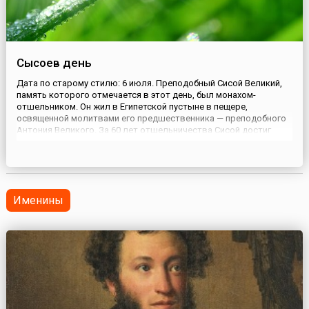
Сысоев день
Дата по старому стилю: 6 июля. Преподобный Сисой Великий,
память которого отмечается в этот день, был монахом-
отшельником. Он жил в Египетской пустыне в пещере,
освященной молитвами его предшественника — преподобного
Антония Великого. За 60 лет отшельничества Сисой достиг
высокой духовной чистоты и получил в награду дар
чудотворения. Этот дар был такой силы, что однажды даже
позволил вернуть к жиз...
Именины