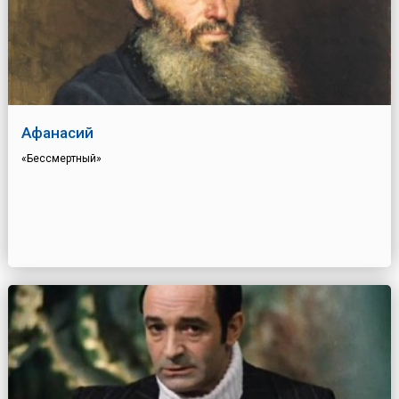
Афанасий
«Бессмертный»