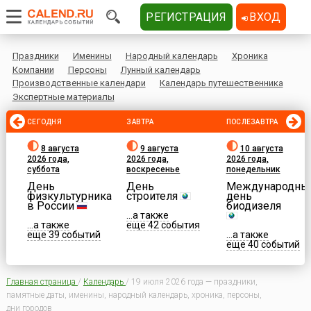
РЕГИСТРАЦИЯ
ВХОД
Праздники
Именины
Народный календарь
Хроника
Компании
Персоны
Лунный календарь
Производственные календари
Календарь путешественника
Экспертные материалы
СЕГОДНЯ
ЗАВТРА
ПОСЛЕЗАВТРА
8 августа
9 августа
10 августа
2026 года,
2026 года,
2026 года,
суббота
воскресенье
понедельник
День
День
Международны
физкультурника
строителя
день
в России
биодизеля
...а также
...а также
еще 42 события
еще 39 событий
...а также
еще 40 событий
Главная страница
/
Календарь
/
19 июля 2026 года — праздники,
памятные даты, именины, народный календарь, хроника, персоны,
дни городов