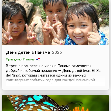
День детей в Панаме
2026
Праздники Панамы
В третье воскресенье июля в Панаме отмечается
добрый и любимый праздник — День детей (исп. El Día
del Niño), который считается одним из важных
календарных событий года для каждой панамской
семьи.Этот праздник как будто переносит детей в
будущее и на один день делает их взрослыми, ведь
любой ребенок в этот день может занять место
взрослого. Только в этот праздник ребенок может на
один день стат...