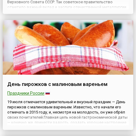
Верховного Совета СССР. Так советское правительство
отметило важный вклад и заслуги отечественной металлургии
в годы Великой Отечественной войны, а также в период
восстановления экономики страны в послевоенные годы.День
металлу...
День пирожков с малиновым вареньем
Праздники России
19 июля отмечается удивительный и вкусный праздник — День
пирожков с малиновым вареньем. Известно, что начали его
отмечать в 2015 году, и, несмотря на молодость, он уже обрёл
своих почитателей.Главная цель новой гастрономической даты
— конечно же, принести радость, создать хорошее настроение
и побаловать себя вкусненьким. Ведь домашние пирожки,
аромат свежей малины, задушевные разговоры... Что...