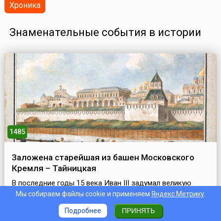
Хроника
Знаменательные события в истории
1485
Заложена старейшая из башен Московского
Кремля – Тайницкая
В последние годы 15 века Иван III задумал великую
перестройку башен и стен Московского Кремля.
Мы собираем файлы cookie и применяем
Яндекс.Метрику
.
Сооружение кремлевских укреплений началось с
Подробнее
ПРИНЯТЬ
Тайницкой башни. Под башней вырыли тайник-колодец.
В случае осады через него и подземный ход можно