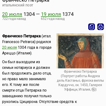
Франческо Петрарка
итальянский поэт
20 июля
1304
—
19 июля
1374
722 года назад
652 года назад
Франческо Петрарка
(итал.
Francesco Petrarca) родился
20 июля
1304 года в городе
Ареццо (Италия).
Он был выходцем из
семьи нотариуса и должен
Франческо Петрарка
был продолжать дело отца,
(Портрет работы Андреа
но право мало занимало
дель Кастаньо, фреска виллы
его. К тому же после
Кардуччо, ок. 1450, Галерея
Уффици, Италия,
)
смерти отца Петрарка по
завещанию получил только
рукопись Цицерона. Отсутствие средств к