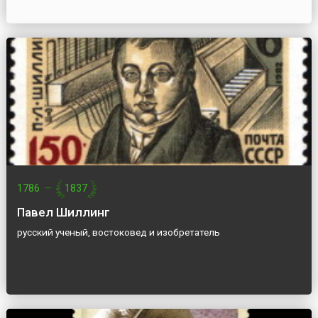
1786
—
1837
Павел Шиллинг
русский ученый, востоковед и изобретатель