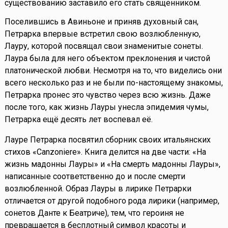
существованию заставило его стать священником.
Поселившись в Авиньоне и приняв духовный сан,
Петрарка впервые встретил свою возлюбленную,
Лауру, которой посвящал свои знаменитые сонеты.
Лаура была для него объектом преклонения и чистой
платонической любви. Несмотря на то, что виделись они
всего несколько раз и не были по-настоящему знакомы,
Петрарка пронес это чувство через всю жизнь. Даже
после того, как жизнь Лауры унесла эпидемия чумы,
Петрарка ещё десять лет воспевал её.
Лауре Петрарка посвятил сборник своих итальянских
стихов «Canzoniere». Книга делится на две части: «На
жизнь мадонны Лауры» и «На смерть мадонны Лауры»,
написанные соответственно до и после смерти
возлюбленной. Образ Лауры в лирике Петрарки
отличается от другой подобного рода лирики (например,
сонетов Данте к Беатриче), тем, что героиня не
превращается в бесплотный символ красоты и