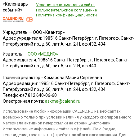
«Календарь
Условия использования сайта
событий»
Пользовательское соглашение
Политика конфиденциальности
Учредитель — ООО «Квантор»
Адрес учредителя: 198516 Санкт-Петербург, г. Петергоф, Санкт-
Петербургский пр., д.60, лит.А, ч.п. 2-Н, оф.432, 434
Издатель —
ООО «МЕДИО»
Адрес издателя: 198516 Санкт-Петербург, г. Петергоф, Санкт-
Петербургский пр., д.60, лит.А, ч.п. 2-Н, оф.440
Главный редактор - Комарова Мария Сергеевна
Адрес редакции:
198516
Санкт-Петербург, г. Петергоф
,
Санкт-
Петербургский пр., д.60, лит.А, ч.п. 2-Н, оф.432, 434
Телефон:
+7 812 640-06-60
Электронная почта:
askme@calend.ru
Использование любой информации CALEND.RU на веб-сайтах
возможно только при условии наличия у каждого скопированного
материала активной гиперссылки на страницу-источник.
Использование информации сайта в оффлайн-СМИ (радио,
телевидение, газеты и т.п.) требует
особого согласования
. Для