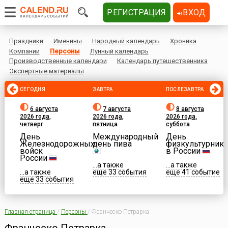
РЕГИСТРАЦИЯ
ВХОД
Праздники
Именины
Народный календарь
Хроника
Компании
Персоны
Лунный календарь
Производственные календари
Календарь путешественника
Экспертные материалы
СЕГОДНЯ
ЗАВТРА
ПОСЛЕЗАВТРА
6 августа
7 августа
8 августа
2026 года,
2026 года,
2026 года,
четверг
пятница
суббота
День
Международный
День
Железнодорожных
день пива
физкультурника
войск
в России
России
...а также
...а также
...а также
еще 33 события
еще 41 событие
еще 33 события
Главная страница
/
Персоны
/
Франческо Петрарка