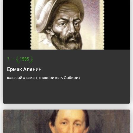
?
—
1585
Ермак Аленин
казачий атаман, «покоритель Сибири»