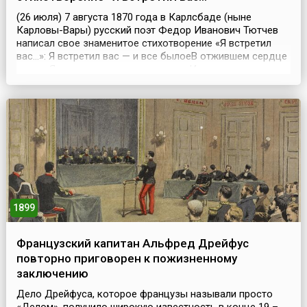
(26 июля) 7 августа 1870 года в Карлсбаде (ныне
Карловы-Вары) русский поэт Федор Иванович Тютчев
написал свое знаменитое стихотворение «Я встретил
вас…»: Я встретил вас — и все былоеВ отжившем сердце
ожило;Я вспомнил время золотое —И сердцу стало так
тепло…Как поздней осени пороюБывают дни, бывает
час,Когда повеет вдруг весноюИ что-то встрепенется в
нас, —Так, весь обвеян д...
1899
Французский капитан Альфред Дрейфус
повторно приговорен к пожизненному
заключению
Дело Дрейфуса, которое французы называли просто