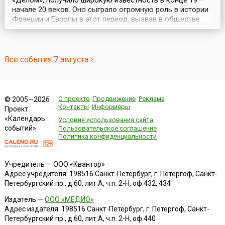
«Делом», получило широкую известность в конце 19 –
начале 20 веков. Оно сыграло огромную роль в истории
Франции и Европы в этот период, вызвав в обществе
социальный конфликт (1896-1906).В 1894 году капитан
французской армии еврей Альфред Дрейфус был
обвинен в шпионаже в пользу Германии и осужден на
пожизненную каторгу. 5 января 1895 года после су...
Все события 7 августа
О проекте
Продвижение
Реклама
© 2005—2026
Контакты
Информеры
Проект
«Календарь
Условия использования сайта
событий»
Пользовательское соглашение
Политика конфиденциальности
Учредитель — ООО «Квантор»
Адрес учредителя: 198516 Санкт-Петербург, г. Петергоф, Санкт-
Петербургский пр., д.60, лит.А, ч.п. 2-Н, оф.432, 434
Издатель —
ООО «МЕДИО»
Адрес издателя: 198516 Санкт-Петербург, г. Петергоф, Санкт-
Петербургский пр., д.60, лит.А, ч.п. 2-Н, оф.440