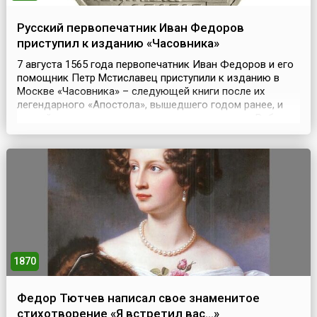
Русский первопечатник Иван Федоров
приступил к изданию «Часовника»
7 августа 1565 года первопечатник Иван Федоров и его
помощник Петр Мстиславец приступили к изданию в
Москве «Часовника» – следующей книги после их
легендарного «Апостола», вышедшего годом ранее, и
второй из датированных русских печатных книг.Работу
завершили в конце сентября. «Часовник», сборник
повседневных молитв, использовавшийся также при
обучении грамоте, разошелся быстро, после чего посл...
1870
Федор Тютчев написал свое знаменитое
стихотворение «Я встретил вас…»