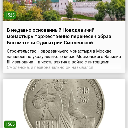
1525
В недавно основанный Новодевичий
монастырь торжественно перенесен образ
Богоматери Одигитрии Смоленской
Строительство Новодевичьего монастыря в Москве
началось по указу великого князя Московского Василия
III Ивановича – в честь взятия в войне с литовцами
Смоленска, и первоначально он назывался
«Богородице-Смоленский». Монастырь представлял
собой крепость, обнесенную мощной крепостной стеной
с 12 башнями.Год спустя, (28 июля) 7 августа 1525 года,
сюда из Благовещенского собора московского Кремля
...
1565