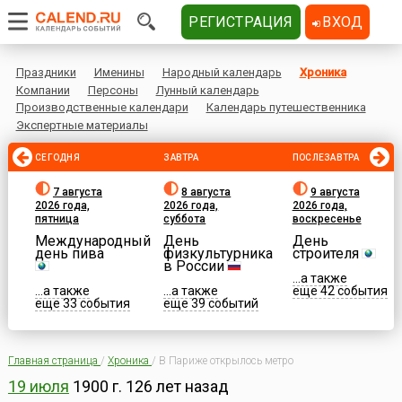
РЕГИСТРАЦИЯ
ВХОД
Праздники
Именины
Народный календарь
Хроника
Компании
Персоны
Лунный календарь
Производственные календари
Календарь путешественника
Экспертные материалы
СЕГОДНЯ
ЗАВТРА
ПОСЛЕЗАВТРА
7 августа
8 августа
9 августа
2026 года,
2026 года,
2026 года,
пятница
суббота
воскресенье
Международный
День
День
день пива
физкультурника
строителя
в России
...а также
...а также
...а также
еще 42 события
еще 33 события
еще 39 событий
Главная страница
/
Хроника
/
В Париже открылось метро
19 июля
1900 г.
126 лет назад