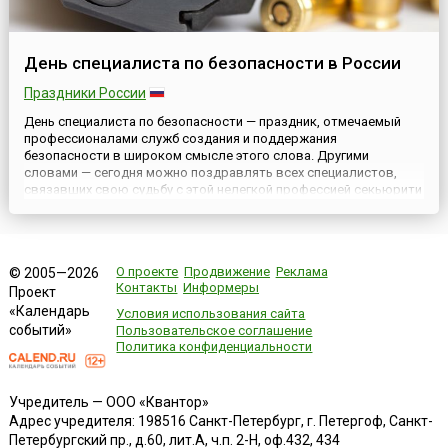
День специалиста по безопасности в России
Праздники России
День специалиста по безопасности — праздник, отмечаемый
профессионалами служб создания и поддержания
безопасности в широком смысле этого слова. Другими
словами — сегодня можно поздравлять всех специалистов,
связавших свою судьбу с этой нелегкой профессией секьюрити
(англ. security), главная задача которых — обеспечение
максимальной безопасности объектов, людей и информации,
передаваемой по система...
О проекте
Продвижение
Реклама
© 2005—2026
Контакты
Информеры
Проект
«Календарь
Условия использования сайта
событий»
Пользовательское соглашение
Политика конфиденциальности
Учредитель — ООО «Квантор»
Адрес учредителя: 198516 Санкт-Петербург, г. Петергоф, Санкт-
Петербургский пр., д.60, лит.А, ч.п. 2-Н, оф.432, 434