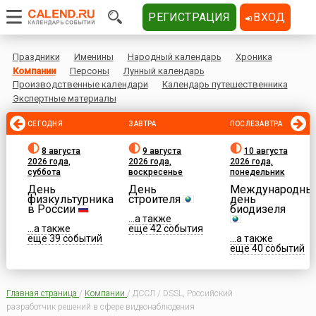
РЕГИСТРАЦИЯ
ВХОД
Праздники
Именины
Народный календарь
Хроника
Компании
Персоны
Лунный календарь
Производственные календари
Календарь путешественника
Экспертные материалы
СЕГОДНЯ
ЗАВТРА
ПОСЛЕЗАВТРА
8 августа
9 августа
10 августа
2026 года,
2026 года,
2026 года,
суббота
воскресенье
понедельник
День
День
Международны
физкультурника
строителя
день
в России
биодизеля
...а также
...а также
еще 42 события
еще 39 событий
...а также
еще 40 событий
Главная страница
/
Компании
/
ДССЛ / DSSL, Российский
разработчик решений в сфере видеонаблюдения