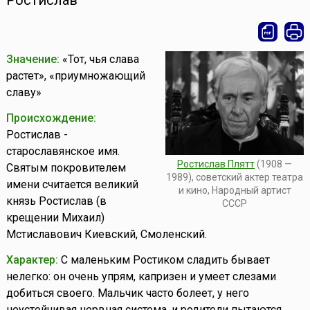
Ростислав
Значение:
«Тот, чья слава
растет», «приумножающий
славу»
Происхождение:
Ростислав -
старославянское имя.
Ростислав Плятт
(1908 —
Святым покровителем
1989), советский актер театра
имени считается великий
и кино, Народный артист
князь Ростислав (в
СССР
крещении Михаил)
Мстиславович Киевский, Смоленский.
Характер:
С маленьким Ростиком сладить бывает
нелегко: он очень упрям, капризен и умеет слезами
добиться своего. Мальчик часто болеет, у него
неустойчивая нервная система, и родители пытаются