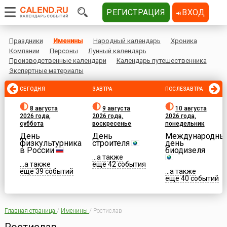
РЕГИСТРАЦИЯ
ВХОД
Праздники
Именины
Народный календарь
Хроника
Компании
Персоны
Лунный календарь
Производственные календари
Календарь путешественника
Экспертные материалы
СЕГОДНЯ
ЗАВТРА
ПОСЛЕЗАВТРА
8 августа
9 августа
10 августа
2026 года,
2026 года,
2026 года,
суббота
воскресенье
понедельник
День
День
Международны
физкультурника
строителя
день
в России
биодизеля
...а также
...а также
еще 42 события
еще 39 событий
...а также
еще 40 событий
Главная страница
/
Именины
/
Ростислав