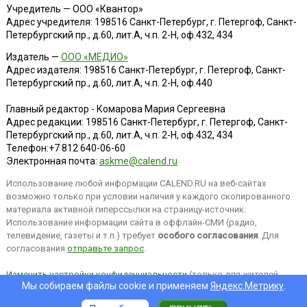
Учредитель — ООО «Квантор»
Адрес учредителя: 198516 Санкт-Петербург, г. Петергоф, Санкт-
Петербургский пр., д.60, лит.А, ч.п. 2-Н, оф.432, 434
Издатель —
ООО «МЕДИО»
Адрес издателя: 198516 Санкт-Петербург, г. Петергоф, Санкт-
Петербургский пр., д.60, лит.А, ч.п. 2-Н, оф.440
Главный редактор - Комарова Мария Сергеевна
Адрес редакции:
198516
Санкт-Петербург, г. Петергоф
,
Санкт-
Петербургский пр., д.60, лит.А, ч.п. 2-Н, оф.432, 434
Телефон:
+7 812 640-06-60
Электронная почта:
askme@calend.ru
Использование любой информации CALEND.RU на веб-сайтах
возможно только при условии наличия у каждого скопированного
материала активной гиперссылки на страницу-источник.
Использование информации сайта в оффлайн-СМИ (радио,
телевидение, газеты и т.п.) требует
особого согласования
. Для
согласования
отправьте запрос
.
Изменить настройки конфиденциальности
(только для жителей
Мы собираем файлы cookie и применяем
Яндекс.Метрику
.
EEA).