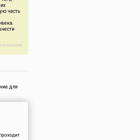
 их
усства,
ую часть
шивкой
и помощи
овека.
внести
авах рекламы
ние для
 проходит