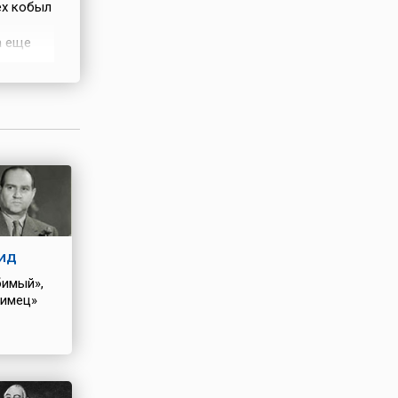
ех кобыл
а еще
о это
, и сами
ма.
ид
имый»,
имец»