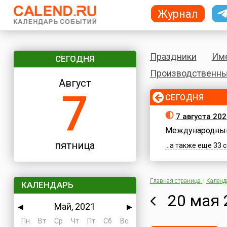
Журнал
Праздники
Им
СЕГОДНЯ
Производственны
Август
7
СЕГОДНЯ
7 августа 202
Международный
пятница
...а также еще 33
Главная страница
/
Календ
КАЛЕНДАРЬ
20 мая 
Май, 2021
◀
▶
Пн
Вт
Ср
Чт
Пт
Сб
Вс