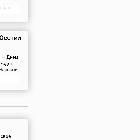
шло в
лярные
улы-1»
 Осетии
й — Днем
оходят
 Зарской
сть. В
близ
и было
 свое