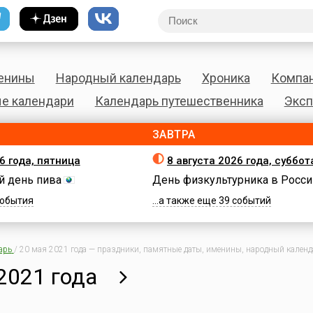
енины
Народный календарь
Хроника
Компа
е календари
Календарь путешественника
Эксп
ЗАВТРА
6 года, пятница
8 августа 2026 года, суббот
 день пива
День физкультурника в Росси
 события
...а также еще 39 событий
арь
/
20 мая 2021 года — праздники, памятные даты, именины, народный календа
2021 года