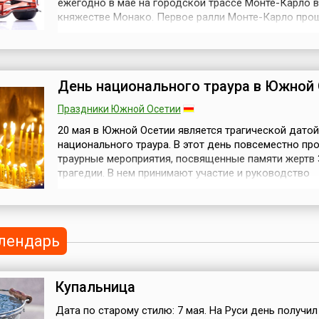
ежегодно в мае на городской трассе Монте-Карло в
княжестве Монако. Первое ралли Монте-Карло про
1911 году, и понеслось... С 1929 года начались регу
гонки Гран-при Монако. До 1948 года, когда «Форм
еще не существовало, автогонки проводились как
независимые спортивные соревн...
День национального траура в Южной
Праздники Южной Осетии
20 мая в Южной Осетии является трагической дато
национального траура. В этот день повсеместно пр
траурные мероприятия, посвященные памяти жертв
трагедии. В нем принимают участие и руководство
республики, и члены семей погибших, и общественно
этот майский день 1992 года на объездной дороге 
осетинского села Зар вооруженными силами Грузи
совершено бесчеловеч...
лендарь
Купальница
Дата по старому стилю: 7 мая. На Руси день получил