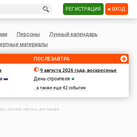
РЕГИСТРАЦИЯ
ВХОД
нии
Персоны
Лунный календарь
ертные материалы
ПОСЛЕЗАВТРА
а
9 августа 2026 года, воскресенье
и
День строителя
...а также еще 42 события
рь, хроника, персоны, дни городов