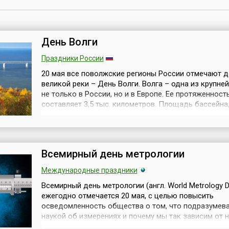
День Волги
Праздники России
20 мая все поволжские регионы России отмечают д
великой реки – День Волги. Волга – одна из крупне
не только в России, но и в Европе. Ее протяженност
составляет 3,5 тыс. километров. Площадь бассейна
занимающего 8 процентов территории России, – 1,5
миллиона квадратных километров. В Поволжье рас
почти половина всех сельхозугодий и промышленны
предприятий страны. В районе бас...
Всемирный день метрологии
Международные праздники
Всемирный день метрологии (англ. World Metrology D
ежегодно отмечается 20 мая, с целью повысить
осведомленность общества о том, что подразумева
наукой об измерениях и почему мы так зависим от н
метрология лежит в основе бесчисленных аспектов