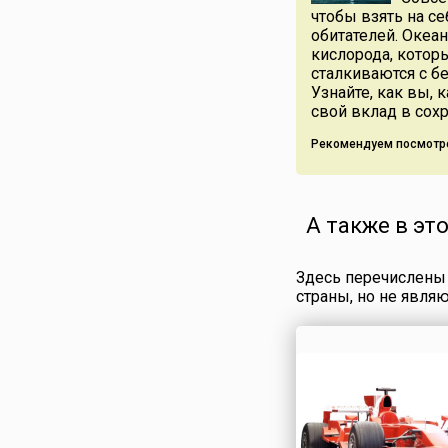
развитие экономик
чтобы взять на с
Украины и обеспеч
обитателей. Океа
финансовой
кислорода, котор
стабильности.В мар
сталкиваются с б
года Верховн...
Узнайте, как вы,
свой вклад в сох
Рекомендуем посмотр
А также в эт
Здесь перечислены 
страны, но не явля