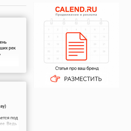
ень
йших рек
ь
,
положена
х
ay)
ется под
ее. Ведь