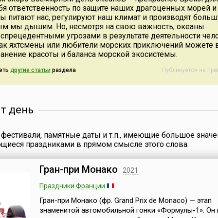
и
национального
словами, они переводят
ебя ответственность по защите наших драгоценных морей и
ения ее
прикладного иск
устную речь на язык
ны питают нас, регулируют наш климат и производят больш
связанный с вы
жестов. День переводчика
ым мы дышим. Но, несмотря на свою важность, океаны
те 1991
вручную или пр
жестового языка на
еспрецедентными угрозами в результате деятельности чел
швейной маш...
Украине (укр. День
 как яхтсмены или любители морских приключений можете 
перекладача жес...
ранение красоты и баланса морской экосистемы.
еть
другие статьи
раздела
Публикуется на пр
от день
фестивали, памятные даты и т.п., имеющие большое значе
ющиеся праздниками в прямом смысле этого слова.
Гран-при Монако
2021
Праздники Франции
Гран-при Монако (фр. Grand Prix de Monaco) — этап
знаменитой автомобильной гонки «Формулы-1». Он