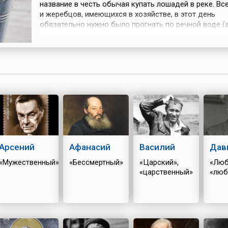
название в честь обычая купать лошадей в реке. Вс
и жеребцов, имеющихся в хозяйстве, в этот день
обязательно нужно было прогнать по речной воде (
лучше — окатить ею с ног до головы). Считалось, чт
придаст им сил и здоровья на целый год.Кроме того
крестьяне окатывались водой из ближайшего водое
Готовиться к это...
Арсений
Афанасий
Василий
Дав
«Мужественный»
«Бессмертный»
«Царский»,
«Люб
«царственный»
«люб