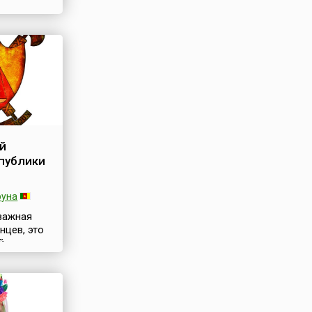
о-то в
лотая
й
публики
руна
 важная
нцев, это
й
тва и
раздник
рун (фр.