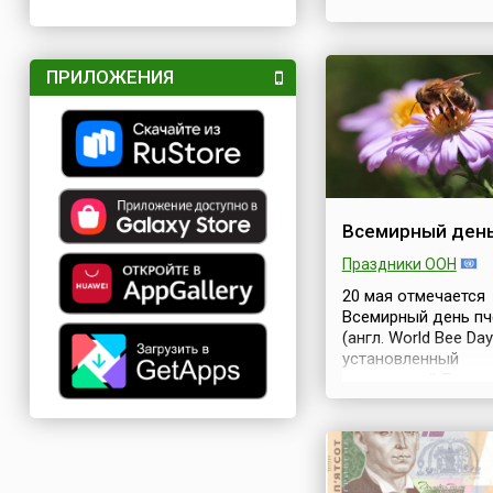
ПРИЛОЖЕНИЯ
Всемирный день
Праздники ООН
20 мая отмечается
Всемирный день пч
(англ. World Bee Day
установленный
резолюцией Генер
Ассамблеи ООН
(A/RES/72/211) в д
2017 года. Этому
предшествовала ц
череда событий: п