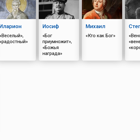
Иларион
Иосиф
Михаил
Сте
«Веселый»,
«Бог
«Кто как Бог»
«Вен
«радостный»
приумножит»,
«вен
«Божья
«кор
награда»