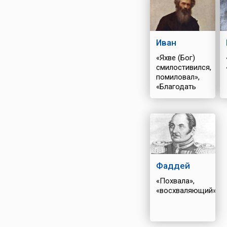
Иван
«Яхве (Бог)
смилостивился,
помиловал»,
«Благодать
Божия»
Фаддей
«Похвала»,
«восхваляющий»