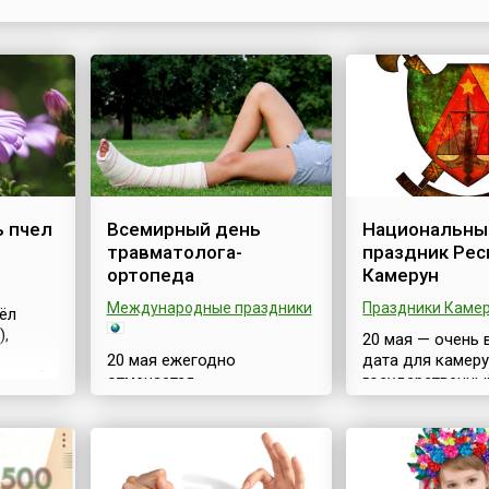
повседневной жизни каждого человека. Покупая чт
магазине, используя GPS в машине для навигации, г
таблетку, переходя мост ил...
 пчел
Всемирный день
Национальны
травматолога-
праздник Рес
ортопеда
Камерун
Международные праздники
Праздники Каме
ёл
),
20 мая — очень
20 мая ежегодно
дата для камеру
альной
отмечается
государственны
профессиональный
праздник единс
екабре
праздник – Всемирный
патриотизма —
день травматолога-
Национальный п
елая
ортопеда. Это
Республики Каме
ринятие
профессиональный
Fête nationale du