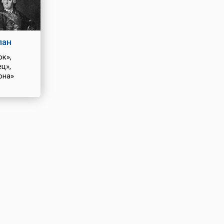
пан
ок»,
ец»,
она»