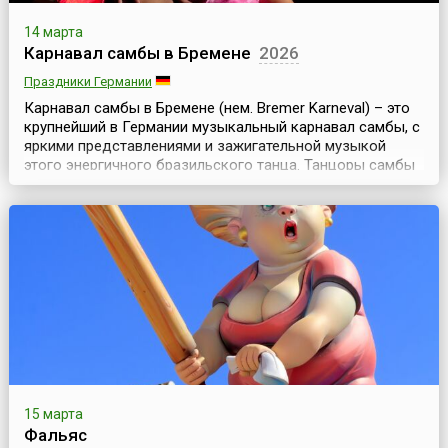
14 марта
Карнавал самбы в Бремене
2026
Праздники Германии
Карнавал самбы в Бремене (нем. Bremer Karneval) – это
крупнейший в Германии музыкальный карнавал самбы, с
яркими представлениями и зажигательной музыкой
этого энергичного бразильского танца. Танцоры самбы
со всей Германии приезжают, чтобы принять участие в
уличном карнавале, а тысячи туристов – чтобы увидеть
это яркий праздник.Вольный ганзейский город Бремен –
это старинный и красивый город Ге...
15 марта
Фальяс