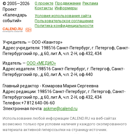
О проекте
Продвижение
Реклама
© 2005—2026
Контакты
Информеры
Проект
«Календарь
Условия использования сайта
событий»
Пользовательское соглашение
Политика конфиденциальности
Учредитель — ООО «Квантор»
Адрес учредителя: 198516 Санкт-Петербург, г. Петергоф, Санкт-
Петербургский пр., д.60, лит.А, ч.п. 2-Н, оф.432, 434
Издатель —
ООО «МЕДИО»
Адрес издателя: 198516 Санкт-Петербург, г. Петергоф, Санкт-
Петербургский пр., д.60, лит.А, ч.п. 2-Н, оф.440
Главный редактор - Комарова Мария Сергеевна
Адрес редакции:
198516
Санкт-Петербург, г. Петергоф
,
Санкт-
Петербургский пр., д.60, лит.А, ч.п. 2-Н, оф.432, 434
Телефон:
+7 812 640-06-60
Электронная почта:
askme@calend.ru
Использование любой информации CALEND.RU на веб-сайтах
возможно только при условии наличия у каждого скопированного
материала активной гиперссылки на страницу-источник.