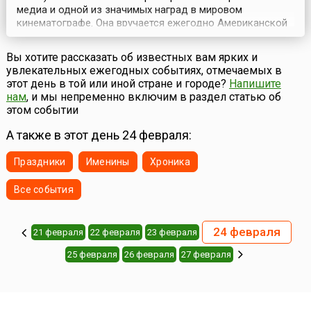
медиа и одной из значимых наград в мировом
кинематографе. Она вручается ежегодно Американской
академией киноискусства (Киноакадемией) на
торжественной церемонии, которая традиционно
Вы хотите рассказать об известных вам ярких и
проходит в февраля – марте в театре «Долби» (англ.
увлекательных ежегодных событиях, отмечаемых в
Dolby Theatre, ранее он носил название Kodak) в Лос-
этот день в той или иной стране и городе?
Напишите
Анджелесе ...
нам
, и мы непременно включим в раздел статью об
этом событии
А также в этот день 24 февраля:
Праздники
Именины
Хроника
Все события
24 февраля
21 февраля
22 февраля
23 февраля
25 февраля
26 февраля
27 февраля