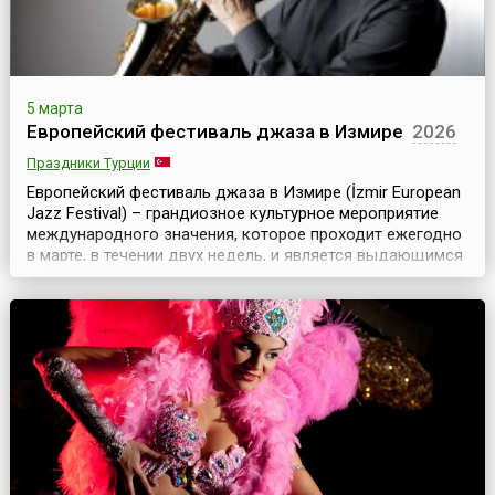
5 марта
Европейский фестиваль джаза в Измире
2026
Праздники Турции
Европейский фестиваль джаза в Измире (İzmir European
Jazz Festival) – грандиозное культурное мероприятие
международного значения, которое проходит ежегодно
в марте, в течении двух недель, и является выдающимся
событием, как для самого города-курорта Измира, так и
для Турции в целом. Фестиваль был организован
Измирским фондом культуры, искусства и образования
(IKSEV) в 1994 году и вот уже более...