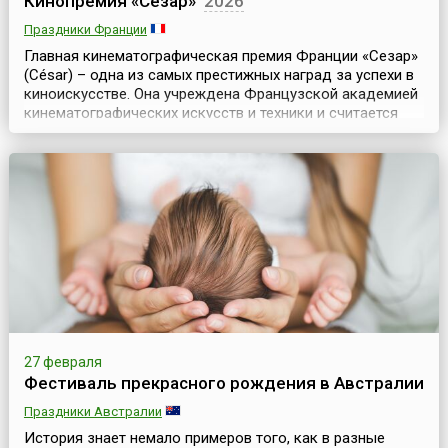
Кинопремия «Сезар»
2026
Праздники Франции
Главная кинематографическая премия Франции «Сезар»
(César) – одна из самых престижных наград за успехи в
киноискусстве. Она учреждена Французской академией
кинематографических искусств и техники и считается
европейским аналогом «Оскара».Идею премии
предложил в 1974 году продюсер и первый президент
Французской киноакадемии Жорж Кравенн. Он назвал
ее в честь своего друга – скульптора, известного...
27 февраля
Фестиваль прекрасного рождения в Австралии
Праздники Австралии
История знает немало примеров того, как в разные