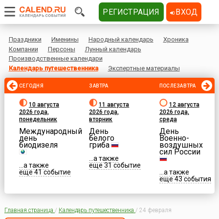
РЕГИСТРАЦИЯ
ВХОД
Праздники
Именины
Народный календарь
Хроника
Компании
Персоны
Лунный календарь
Производственные календари
Календарь путешественника
Экспертные материалы
СЕГОДНЯ
ЗАВТРА
ПОСЛЕЗАВТРА
10 августа
11 августа
12 августа
2026 года,
2026 года,
2026 года,
понедельник
вторник
среда
Международный
День
День
день
белого
Военно-
биодизеля
гриба
воздушных
сил России
...а также
...а также
еще 31 событие
еще 41 событие
...а также
еще 43 события
Главная страница
/
Календарь путешественника
/
24 февраля