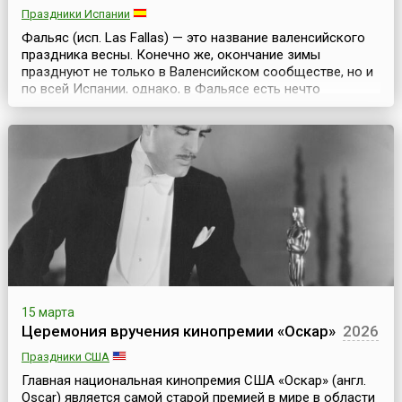
Праздники Испании
Фальяс (исп. Las Fallas) — это название валенсийского
праздника весны. Конечно же, окончание зимы
празднуют не только в Валенсийском сообществе, но и
по всей Испании, однако, в Фальясе есть нечто
существенно отличающее его от других подобных
праздников. Нечто, притягивающее в город, в период с
15 по 19 марта, многочисленных туристов.Фальяс — это
торжественное, или лучше сказать праздничное сжи...
15 марта
Церемония вручения кинопремии «Оскар»
2026
Праздники США
Главная национальная кинопремия США «Оскар» (англ.
Oscar) является самой старой премией в мире в области