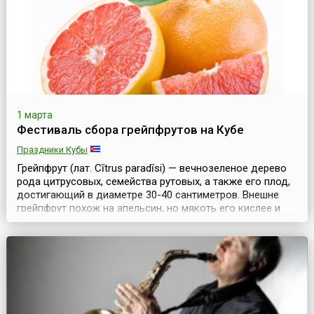
1 марта
Фестиваль сбора грейпфрутов на Кубе
Праздники Кубы
Грейпфрут (лат. Cītrus paradīsi) — вечнозеленое дерево
рода цитрусовых, семейства рутовых, а также его плод,
достигающий в диаметре 30-40 сантиметров. Внешне
грейпфрут похож на апельсин, но мякоть его кислее и
имеет привкус горечи. Несмотря на это, грейпфрут
безоговорочно отнесен к диетическим плодам.
Предположительно, грейпфрут является результатом
природной гибридизации апельсинов и помело. ...