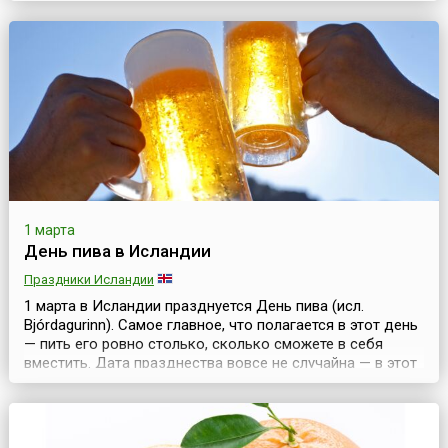
всем мире. Чествовать святого будут не только
валлийцы, но и жители других стран, предки которых
жили в Уэльсе. В Нью-Йорке (США) небоскреб Эмпайр
Стейт Билдинг будет подсвечен в зелено-красно-бел...
1 марта
День пива в Исландии
Праздники Исландии
1 марта в Исландии празднуется День пива (исл.
Bjórdagurinn). Самое главное, что полагается в этот день
— пить его ровно столько, сколько сможете в себя
вместить. Дата празднества вовсе не случайна — в этот
день отмечают принятие закона о крепком пиве,
который действует в Исландии с 1989 года. Этим актом
был отменен «сухой закон», действовавший в стране в
течение 75 лет. День пива празднуе...