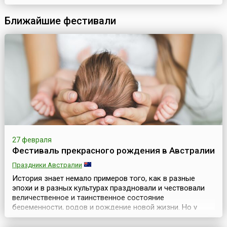
«Оскара».Идею премии предложил в 1974 году продюсер и
первый президент Французской киноакадемии Жорж Кравенн.
Ближайшие фестивали
Он назвал ее в честь своего друга – скульптора, известного...
27 февраля
Фестиваль прекрасного рождения в Австралии
Праздники Австралии
История знает немало примеров того, как в разные
эпохи и в разных культурах праздновали и чествовали
величественное и таинственное состояние
беременности, родов и рождение новой жизни. Но у
таких празднований был еще и дополнительный смысл
— это воспитание у женщины-матери внутренней силы и