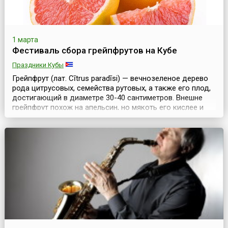
1 марта
Фестиваль сбора грейпфрутов на Кубе
Праздники Кубы
Грейпфрут (лат. Cītrus paradīsi) — вечнозеленое дерево
рода цитрусовых, семейства рутовых, а также его плод,
достигающий в диаметре 30-40 сантиметров. Внешне
грейпфрут похож на апельсин, но мякоть его кислее и
имеет привкус горечи. Несмотря на это, грейпфрут
безоговорочно отнесен к диетическим плодам.
Предположительно, грейпфрут является результатом
природной гибридизации апельсинов и помело. ...