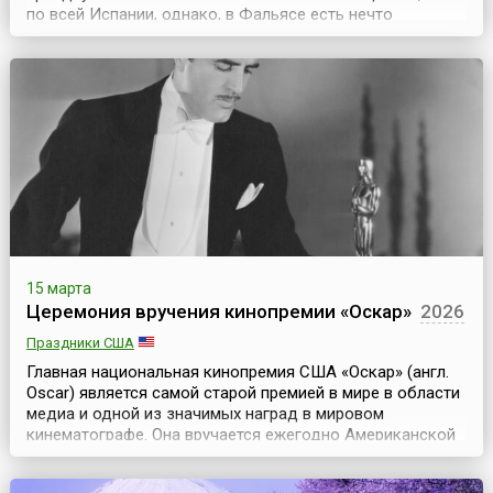
по всей Испании, однако, в Фальясе есть нечто
существенно отличающее его от других подобных
праздников. Нечто, притягивающее в город, в период с
15 по 19 марта, многочисленных туристов.Фальяс — это
торжественное, или лучше сказать праздничное сжи...
15 марта
Церемония вручения кинопремии «Оскар»
2026
Праздники США
Главная национальная кинопремия США «Оскар» (англ.
Oscar) является самой старой премией в мире в области
медиа и одной из значимых наград в мировом
кинематографе. Она вручается ежегодно Американской
академией киноискусства (Киноакадемией) на
торжественной церемонии, которая традиционно