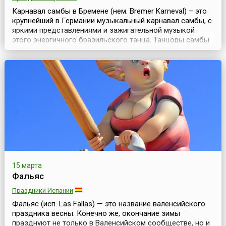
Карнавал самбы в Бремене (нем. Bremer Karneval) – это
крупнейший в Германии музыкальный карнавал самбы, с
яркими представлениями и зажигательной музыкой
этого энергичного бразильского танца. Танцоры самбы
со всей Германии приезжают, чтобы принять участие в
уличном карнавале, а тысячи туристов – чтобы увидеть
это яркий праздник.Вольный ганзейский город Бремен –
это старинный и красивый город Ге...
15 марта
Фальяс
Праздники Испании
Фальяс (исп. Las Fallas) — это название валенсийского
праздника весны. Конечно же, окончание зимы
празднуют не только в Валенсийском сообществе, но и