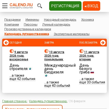
РЕГИСТРАЦИЯ
ВХОД
Праздники
Именины
Народный календарь
Хроника
Компании
Персоны
Лунный календарь
Производственные календари
Календарь путешественника
Экспертные материалы
СЕГОДНЯ
ЗАВТРА
ПОСЛЕЗАВТРА
9 августа
10 августа
11 августа
2026 года,
2026 года,
2026 года,
воскресенье
понедельник
вторник
День
Международный
День
строителя
день
белого
биодизеля
гриба
...а также
еще 42 события
...а также
...а также
еще 33 события
еще 40 событий
Главная страница
/
Календарь путешественника
/
26 февраля