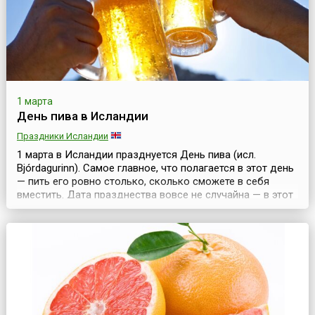
1 марта
День пива в Исландии
Праздники Исландии
1 марта в Исландии празднуется День пива (исл.
Bjórdagurinn). Самое главное, что полагается в этот день
— пить его ровно столько, сколько сможете в себя
вместить. Дата празднества вовсе не случайна — в этот
день отмечают принятие закона о крепком пиве,
который действует в Исландии с 1989 года. Этим актом
был отменен «сухой закон», действовавший в стране в
течение 75 лет. День пива празднуе...