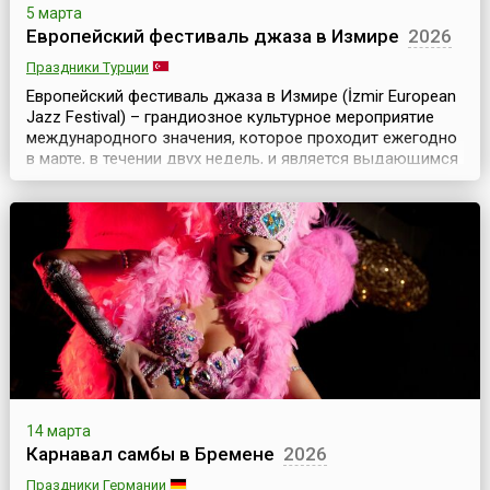
5 марта
Европейский фестиваль джаза в Измире
2026
Праздники Турции
Европейский фестиваль джаза в Измире (İzmir European
Jazz Festival) – грандиозное культурное мероприятие
международного значения, которое проходит ежегодно
в марте, в течении двух недель, и является выдающимся
событием, как для самого города-курорта Измира, так и
для Турции в целом. Фестиваль был организован
Измирским фондом культуры, искусства и образования
(IKSEV) в 1994 году и вот уже более...
14 марта
Карнавал самбы в Бремене
2026
Праздники Германии