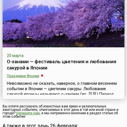
проходит в февраля – марте в театре «Долби» (англ.
Dolby Theatre, ранее он носил название Kodak) в Лос-
Анджелесе ...
20 марта
О-ханами — фестиваль цветения и любования
сакурой в Японии
Праздники Японии
Невозможно не сказать, наверное, о главном весеннем
событии в Японии — цветении сакуры. Любование
сакурой японцы называют о-ханами (яп. 花見).Период
цветения сакуры не является официальным праздником
в Японии. В японском календаре нет ни национального
Вы хотите рассказать об известных вам ярких и увлекательных
ежегодных событиях, отмечаемых в этот день в той или иной стране и
праздника, ни специальных праздничных или выходных
городе?
Напишите нам
, и мы непременно включим в раздел статью об
дней, связанных с этим великолепным природным
этом событии
чудом. Но психологически это, несомненно, праздни...
А также в этот день 26 февраля: