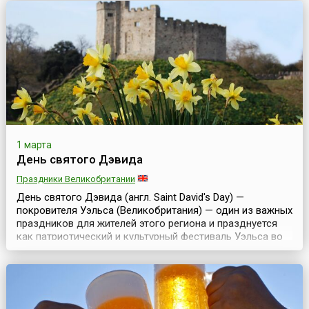
уверенности в себе для того, чтобы вступить на
нелегкий путь воспитания ребенка и достойно его
пройти.Др...
1 марта
День святого Дэвида
Праздники Великобритании
День святого Дэвида (англ. Saint David's Day) —
покровителя Уэльса (Великобритания) — один из важных
праздников для жителей этого региона и празднуется
как патриотический и культурный фестиваль Уэльса во
всем мире. Чествовать святого будут не только
валлийцы, но и жители других стран, предки которых
жили в Уэльсе. В Нью-Йорке (США) небоскреб Эмпайр
Стейт Билдинг будет подсвечен в зелено-красно-бел...