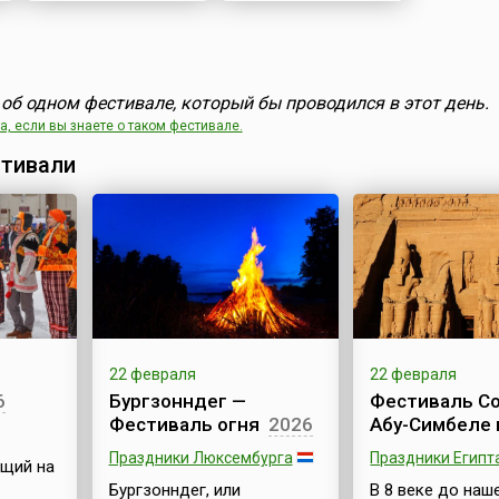
об одном фестивале, который бы проводился в этот день.
, если вы знаете о таком фестивале.
тивали
22 февраля
22 февраля
6
Бургзонндег —
Фестиваль Со
Фестиваль огня
2026
Абу-Симбеле 
Праздники Люксембурга
Праздники Египт
ущий на
Бургзонндег, или
В 8 веке до наш