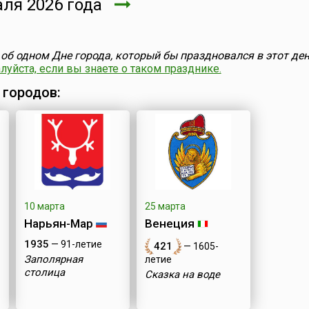
ля 2026 года
об одном Дне города, который бы праздновался в этот ден
уйста, если вы знаете о таком празднике.
 городов:
10 марта
25 марта
Нарьян-Мар
Венеция
1935
— 91-летие
421
— 1605-
Заполярная
летие
столица
Сказка на воде