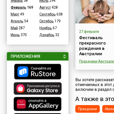
заканчиваясь в са
Январь
38
Июль
294
конце третьего лун
Февраль
169
Август
428
месяца.Это самый
Март
49
Сентябрь
638
продолжительный
праздник во Вьетна
Апрель
54
Октябрь
179
продлится более д
Май
287
Ноябрь
67
месяцев. Централ
27 февраля
событием праздни
Июнь
370
Декабрь
32
Фестиваль
является молитва,
прекрасного
произнесенная в д
рождения в
священной пещере
Тич в 15-й день пе
Австралии
ПРИЛОЖЕНИЯ
месяца лунног...
Праздники Австрал
История знает нем
примеров того, как
разные эпохи и в р
Вы хотите рассказа
культурах празднов
отмечаемых в этот 
чествовали
включим в раздел с
величественное и
А также в эт
таинственное сост
беременности, род
рождение новой жи
Праздники
Име
у таких празднова