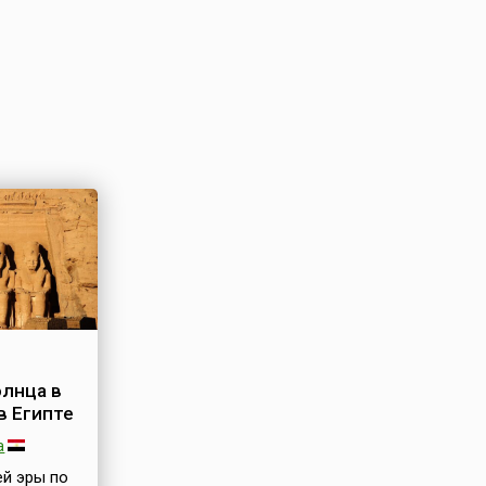
лнца в
в Египте
а
ей эры по