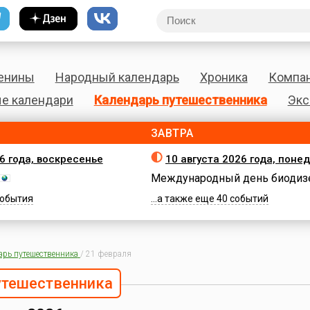
енины
Народный календарь
Хроника
Компа
е календари
Календарь путешественника
Экс
ЗАВТРА
26 года, воскресенье
10 августа 2026 года, поне
Международный день биодиз
 события
...а также еще 40 событий
арь путешественника
/
21 февраля
утешественника