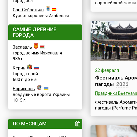
Город роз
европейской части 
Основные
Сан-Себастьян
этнографические гр
Курорт королевы Изабеллы
вымичи, верхневыч
печорцы, ижемцы, 
САМЫЕ ДРЕВНИЕ
сысольцы. Коми
ГОРОДА
стараются сохрани
богатейшую культур
Заславль
традиции предков,
город во имя Изяславля
устраивая многочи
985 г.
праздники и
фестивали.Первый
Керчь
22 февраля
весенний праздник
Город-герой
Фестиваль Аро
валяй отмечают с
600 г. до н.э.
пагоды
2026
размахом, к раздо
Борисполь
народных гуляний
Праздники Вьетнам
воздушные ворота Украины
готовятся загодя. 
1015 г.
Визинга Сысольск..
Фестиваль Аромат
пагоды (Perfume P
Festival) проводитс
ежегодно и начинае
ПО МЕСЯЦАМ
6-й день первого м
лунного календаря,