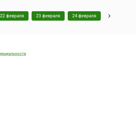
закон»,
 стране в
День пива
22 февраля
23 февраля
24 февраля
енциальности