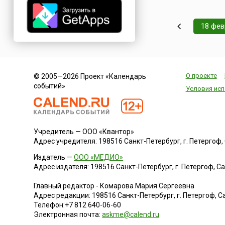
еще и дополнител
смысл — это воспит
женщины-матери
18 фев
внутренней силы и
уверенности в себе
того, чтобы вступи
нелегкий путь восп
ребенка и достойн
О проекте
© 2005—2026 Проект «Календарь
пройти.Др...
событий»
Условия исп
Учредитель — ООО «Квантор»
Адрес учредителя: 198516 Санкт-Петербург, г. Петергоф, Са
Издатель —
ООО «МЕДИО»
Адрес издателя: 198516 Санкт-Петербург, г. Петергоф, Санк
Главный редактор - Комарова Мария Сергеевна
Адрес редакции:
198516
Санкт-Петербург, г. Петергоф
,
Са
Телефон:
+7 812 640-06-60
Электронная почта:
askme@calend.ru