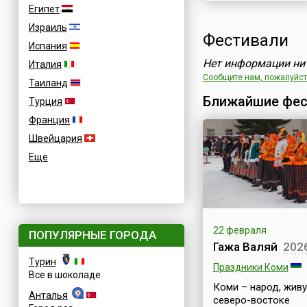
Египет
Израиль
Фестивали
Испания
Нет информации ни 
Италия
Сообщите нам, пожалуйста
Таиланд
Ближайшие фес
Турция
Франция
Швейцария
Еще
22 февраля
ПОПУЛЯРНЫЕ ГОРОДА
Гажа Валяй
202
Турин
Праздники Коми
Все в шоколаде
Коми – народ, жив
Анталья
северо-востоке