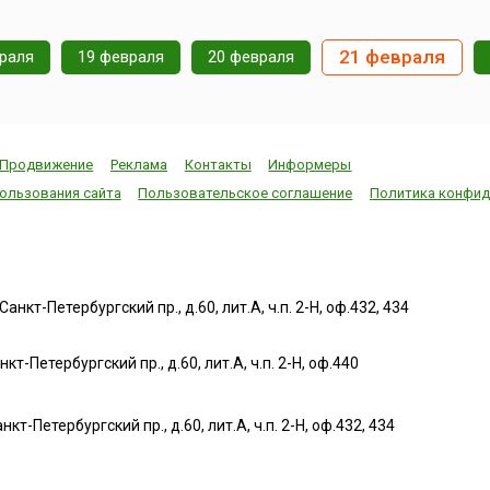
жители других стран,
отменен «сухой 
ьный
предки которых жили в
действовавший в
ание у
Уэльсе. В Нью-Йорке
течение 75 лет. 
21 февраля
раля
19 февраля
20 февраля
(США) небоскреб Эмпайр
празднуе...
Стейт Билдинг будет
 для
подсвечен в зелено-
ть на
красно-бел...
итания
о его
Продвижение
Реклама
Контакты
Информеры
ользования сайта
Пользовательское соглашение
Политика конфид
нкт-Петербургский пр., д.60, лит.А, ч.п. 2-Н, оф.432, 434
т-Петербургский пр., д.60, лит.А, ч.п. 2-Н, оф.440
нкт-Петербургский пр., д.60, лит.А, ч.п. 2-Н, оф.432, 434