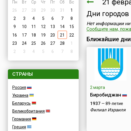
21 февра
Пн
Вт
Ср
Чт
Пт
Сб
Вс
26
27
28
29
30
31
1
Дни городов
2
3
4
5
6
7
8
Нет информации ни 
9
10
11
12
13
14
15
Сообщите нам, пожал
16
17
18
19
20
21
22
Ближайшие дни
23
24
25
26
27
28
1
2
3
4
5
6
7
8
СТРАНЫ
Россия
2 марта
Биробиджан
Украина
Беларусь
1937
— 89-летие
Филиал Израиля
Великобритания
Германия
Греция